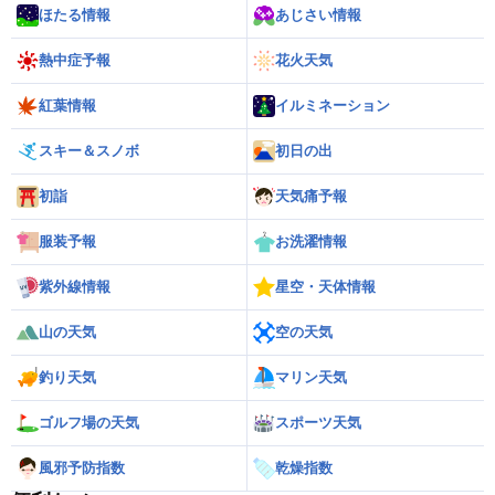
ほたる情報
あじさい情報
熱中症予報
花火天気
紅葉情報
イルミネーション
スキー＆スノボ
初日の出
初詣
天気痛予報
服装予報
お洗濯情報
紫外線情報
星空・天体情報
山の天気
空の天気
釣り天気
マリン天気
ゴルフ場の天気
スポーツ天気
風邪予防指数
乾燥指数