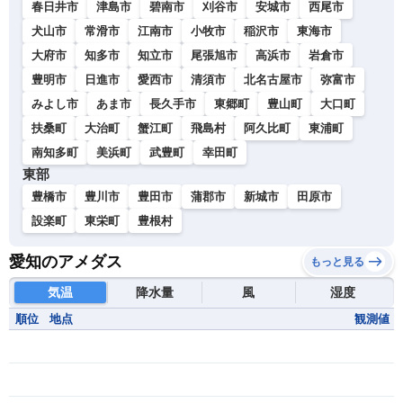
春日井市
津島市
碧南市
刈谷市
安城市
西尾市
犬山市
常滑市
江南市
小牧市
稲沢市
東海市
大府市
知多市
知立市
尾張旭市
高浜市
岩倉市
豊明市
日進市
愛西市
清須市
北名古屋市
弥富市
みよし市
あま市
長久手市
東郷町
豊山町
大口町
扶桑町
大治町
蟹江町
飛島村
阿久比町
東浦町
南知多町
美浜町
武豊町
幸田町
東部
豊橋市
豊川市
豊田市
蒲郡市
新城市
田原市
設楽町
東栄町
豊根村
愛知のアメダス
もっと見る
気温
降水量
風
湿度
順位
地点
観測値