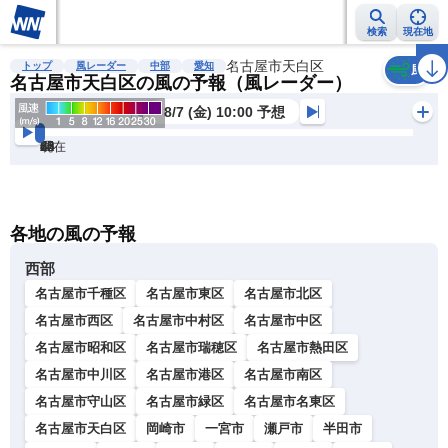
検索
現在地
雨雲レーダー
台風情報
地震情報
名古屋市天白区
警報・注意報
2週間天気
ラ
トップ
風レーダー
中部
愛知
風
名古屋市天白区の風の予報（風レーダー）
8/7 (金) 10:00 予想
現在
6h
12
24
36
48
60
72
各地の風の予報
西部
名古屋市千種区
名古屋市東区
名古屋市北区
名古屋市西区
名古屋市中村区
名古屋市中区
名古屋市昭和区
名古屋市瑞穂区
名古屋市熱田区
名古屋市中川区
名古屋市港区
名古屋市南区
名古屋市守山区
名古屋市緑区
名古屋市名東区
名古屋市天白区
岡崎市
一宮市
瀬戸市
半田市