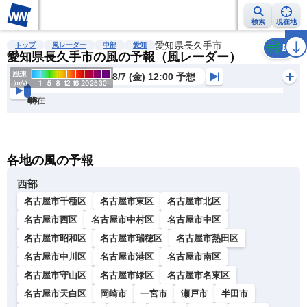
検索
現在地
雨雲レーダー
台風情報
地震情報
愛知県長久手市
警報・注意報
2週間天気
ラ
トップ
風レーダー
中部
愛知
風
愛知県長久手市の風の予報（風レーダー）
8/7 (金) 12:00 予想
現在
6h
12
24
36
48
60
72
各地の風の予報
西部
名古屋市千種区
名古屋市東区
名古屋市北区
名古屋市西区
名古屋市中村区
名古屋市中区
名古屋市昭和区
名古屋市瑞穂区
名古屋市熱田区
名古屋市中川区
名古屋市港区
名古屋市南区
名古屋市守山区
名古屋市緑区
名古屋市名東区
名古屋市天白区
岡崎市
一宮市
瀬戸市
半田市