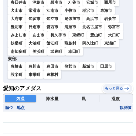
春日井市
津島市
碧南市
刈谷市
安城市
西尾市
犬山市
常滑市
江南市
小牧市
稲沢市
東海市
大府市
知多市
知立市
尾張旭市
高浜市
岩倉市
豊明市
日進市
愛西市
清須市
北名古屋市
弥富市
みよし市
あま市
長久手市
東郷町
豊山町
大口町
扶桑町
大治町
蟹江町
飛島村
阿久比町
東浦町
南知多町
美浜町
武豊町
幸田町
東部
豊橋市
豊川市
豊田市
蒲郡市
新城市
田原市
設楽町
東栄町
豊根村
愛知のアメダス
もっと見る
気温
降水量
風
湿度
順位
地点
観測値