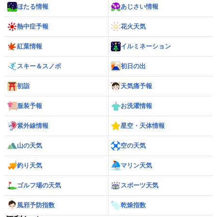
ほたる情報
あじさい情報
熱中症予報
花火天気
紅葉情報
イルミネーション
スキー＆スノボ
初日の出
初詣
天気痛予報
服装予報
お洗濯情報
紫外線情報
星空・天体情報
山の天気
空の天気
釣り天気
マリン天気
ゴルフ場の天気
スポーツ天気
風邪予防指数
乾燥指数