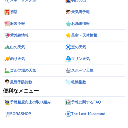
スキー＆スノボ
初日の出
初詣
天気痛予報
服装予報
お洗濯情報
紫外線情報
星空・天体情報
山の天気
空の天気
釣り天気
マリン天気
ゴルフ場の天気
スポーツ天気
風邪予防指数
乾燥指数
便利なメニュー
予報精度向上の取り組み
予報に関するFAQ
SORASHOP
The Last 10-second