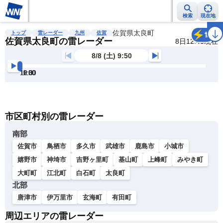
検索
現在地
雨雲レーダー
台風情報
地震情報
佐賀県太良町
警報・注意報
2週間天気
ラ
トップ
雷レーダー
九州
佐賀
雷
佐賀県太良町の雷レーダー
8日12:40現在
8/8 (土) 9:50
10:00
10:30
11:00
11:30
12:00
12:30
明
る
い
暗
市区町村別の雷レーダー
い
南部
佐賀市
鳥栖市
多久市
武雄市
鹿島市
小城市
嬉野市
神埼市
吉野ヶ里町
基山町
上峰町
みやき町
大町町
江北町
白石町
太良町
北部
唐津市
伊万里市
玄海町
有田町
周辺エリアの雷レーダー