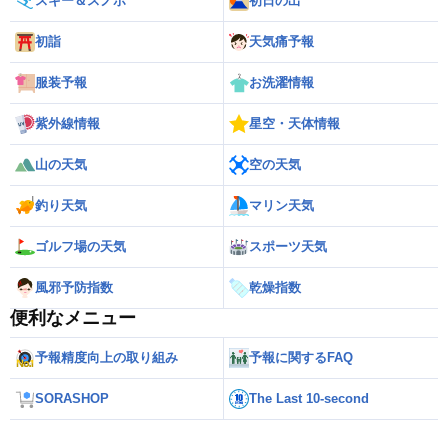
スキー＆スノボ
初日の出
初詣
天気痛予報
服装予報
お洗濯情報
紫外線情報
星空・天体情報
山の天気
空の天気
釣り天気
マリン天気
ゴルフ場の天気
スポーツ天気
風邪予防指数
乾燥指数
便利なメニュー
予報精度向上の取り組み
予報に関するFAQ
SORASHOP
The Last 10-second