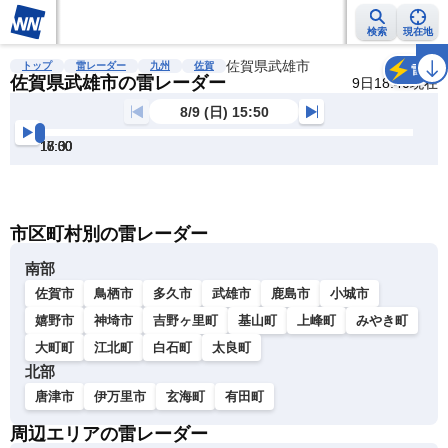
検索
現在地
雨雲レーダー
台風情報
地震情報
佐賀県武雄市
警報・注意報
2週間天気
ラ
トップ
雷レーダー
九州
佐賀
雷
佐賀県武雄市の雷レーダー
9日18:40現在
8/9 (日) 15:50
16:00
16:30
17:00
17:30
18:00
18:30
明
る
い
暗
市区町村別の雷レーダー
い
南部
佐賀市
鳥栖市
多久市
武雄市
鹿島市
小城市
嬉野市
神埼市
吉野ヶ里町
基山町
上峰町
みやき町
大町町
江北町
白石町
太良町
北部
唐津市
伊万里市
玄海町
有田町
周辺エリアの雷レーダー