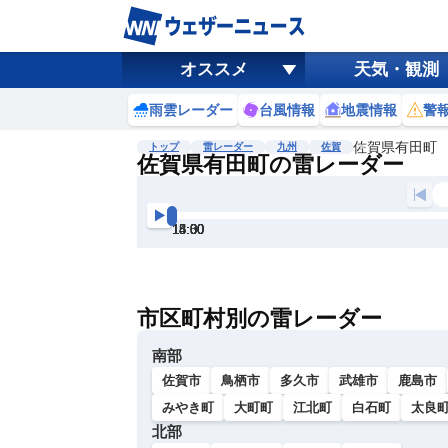
オススメ
天気・観測
雨雲レーダー
台風情報
地震情報
警
佐賀県有田町
トップ
雷レーダー
九州
佐賀
佐賀県有田町の雷レーダー
地図選択
背景色調整
13:00
13:30
14:00
14:30
15:00
15:30
明
る
い
市区町村別の雷レーダー
暗
い
南部
佐賀市
鳥栖市
多久市
武雄市
鹿島市
みやき町
大町町
江北町
白石町
太良
北部