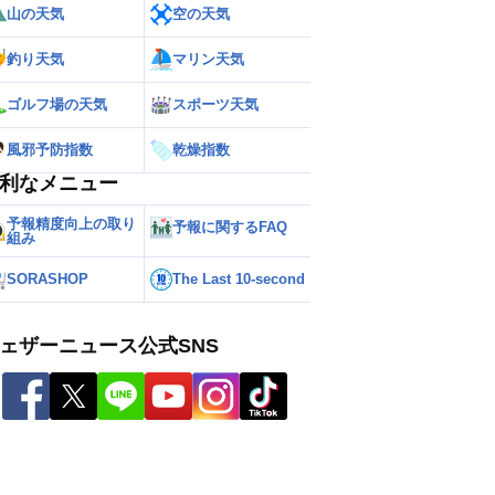
山の天気
空の天気
釣り天気
マリン天気
ゴルフ場の天気
スポーツ天気
風邪予防指数
乾燥指数
利なメニュー
予報精度向上の取り
予報に関するFAQ
組み
SORASHOP
The Last 10-second
ェザーニュース公式SNS