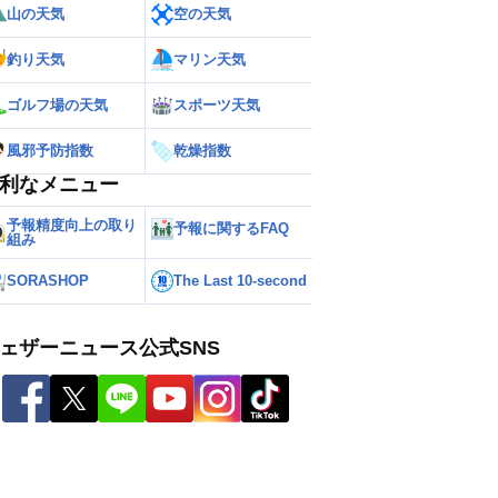
山の天気
空の天気
釣り天気
マリン天気
ゴルフ場の天気
スポーツ天気
風邪予防指数
乾燥指数
利なメニュー
予報精度向上の取り
予報に関するFAQ
組み
SORASHOP
The Last 10-second
ェザーニュース公式SNS