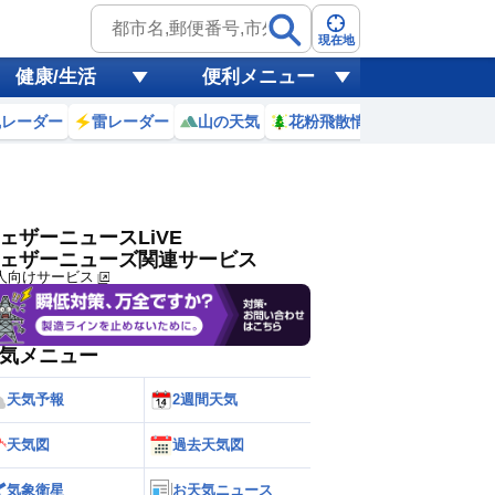
ゲリラ
風
現在地
健康/生活
便利メニュー
黄砂
風レーダー
雷レーダー
山の天気
花粉飛散情報
世界天気
天気
台風
ェザーニュースLiVE
ェザーニューズ関連サービス
人向けサービス
気メニュー
天気予報
2週間天気
天気図
過去天気図
気象衛星
お天気ニュース