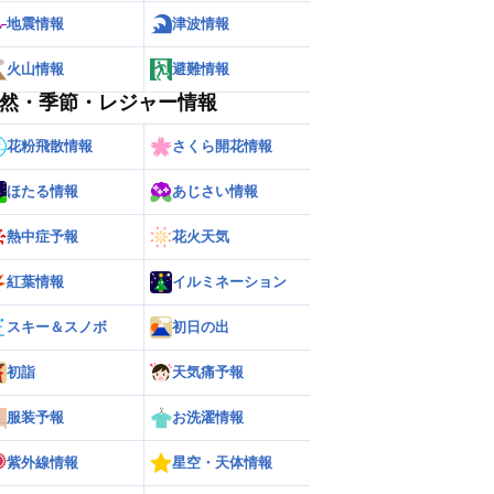
地震情報
津波情報
火山情報
避難情報
然・季節・レジャー情報
花粉飛散情報
さくら開花情報
ほたる情報
あじさい情報
ー
世界の雨雲レーダー
熱中症予報
花火天気
紅葉情報
イルミネーション
スキー＆スノボ
初日の出
初詣
天気痛予報
服装予報
お洗濯情報
紫外線情報
星空・天体情報