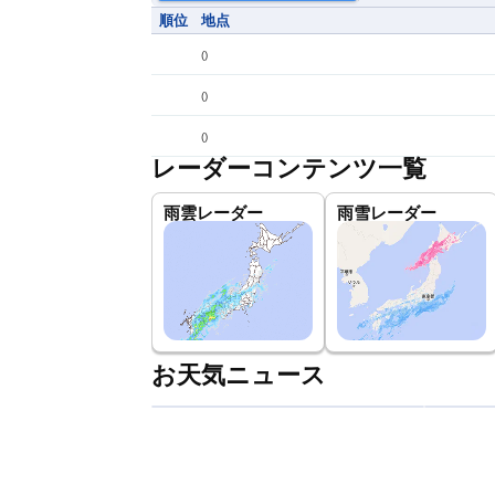
順位
地点
(
)
(
)
(
)
レーダーコンテンツ一覧
雨雲レーダー
雨雪レーダー
お天気ニュース