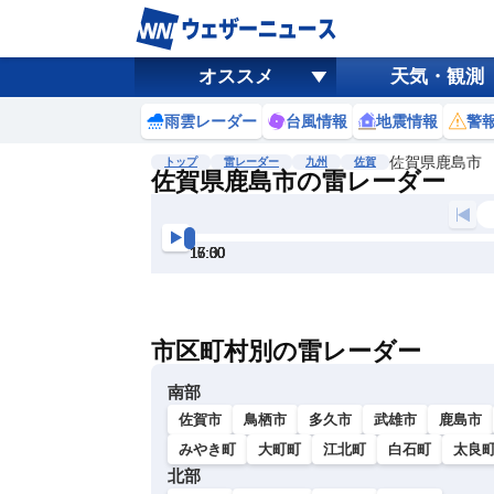
オススメ
天気・観測
雨雲レーダー
台風情報
地震情報
警
佐賀県鹿島市
トップ
雷レーダー
九州
佐賀
佐賀県鹿島市の雷レーダー
地図選択
背景色調整
15:00
15:30
16:00
16:30
17:00
17:30
明
る
い
市区町村別の雷レーダー
暗
い
南部
佐賀市
鳥栖市
多久市
武雄市
鹿島市
みやき町
大町町
江北町
白石町
太良
北部