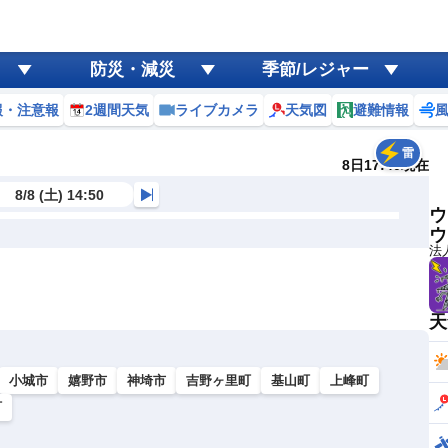
防災・減災
季節/レジャー
報・注意報
2週間天気
ライブカメラ
天気図
避難情報
雷
8日17:40現在
8/8 (土) 14:50
ウ
ウ
法
天
小城市
嬉野市
神埼市
吉野ヶ里町
基山町
上峰町
町