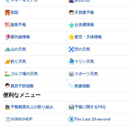
スキー＆スノボ
初日の出
初詣
天気痛予報
服装予報
お洗濯情報
紫外線情報
星空・天体情報
山の天気
空の天気
釣り天気
マリン天気
ゴルフ場の天気
スポーツ天気
風邪予防指数
乾燥指数
便利なメニュー
予報精度向上の取り組み
予報に関するFAQ
SORASHOP
The Last 10-second