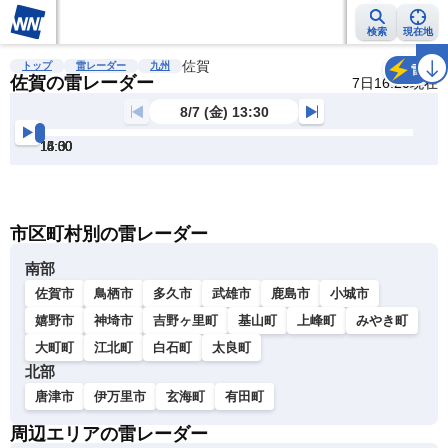
検索
現在地
雨雲レーダー
台風情報
佐賀
地震情報
警報・注意報
2週間天気
ラ
トップ
雷レーダー
九州
雷
佐賀の雷レーダー
7日16:20現在
8/7 (金) 13:30
13:30
14:00
14:30
15:00
15:30
16:00
明
る
い
暗
市区町村別の雷レーダー
い
南部
佐賀市
鳥栖市
多久市
武雄市
鹿島市
小城市
嬉野市
神埼市
吉野ヶ里町
基山町
上峰町
みやき町
大町町
江北町
白石町
太良町
北部
唐津市
伊万里市
玄海町
有田町
周辺エリアの雷レーダー