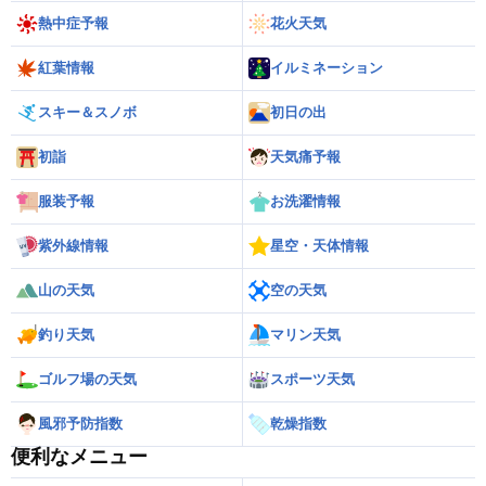
熱中症予報
花火天気
紅葉情報
イルミネーション
スキー＆スノボ
初日の出
初詣
天気痛予報
服装予報
お洗濯情報
紫外線情報
星空・天体情報
山の天気
空の天気
釣り天気
マリン天気
ゴルフ場の天気
スポーツ天気
風邪予防指数
乾燥指数
便利なメニュー