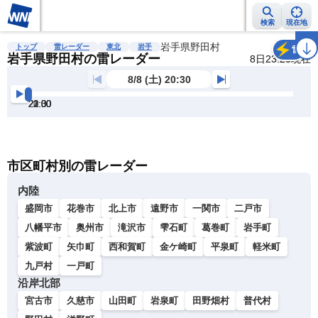
検索
現在地
雨雲レーダー
台風情報
地震情報
岩手県野田村
警報・注意報
2週間天気
ラ
トップ
雷レーダー
東北
岩手
雷
岩手県野田村の雷レーダー
8日23:20現在
8/8 (土) 20:30
20:30
21:00
21:30
22:00
22:30
23:00
明
る
い
暗
市区町村別の雷レーダー
い
内陸
盛岡市
花巻市
北上市
遠野市
一関市
二戸市
八幡平市
奥州市
滝沢市
雫石町
葛巻町
岩手町
紫波町
矢巾町
西和賀町
金ケ崎町
平泉町
軽米町
九戸村
一戸町
沿岸北部
宮古市
久慈市
山田町
岩泉町
田野畑村
普代村