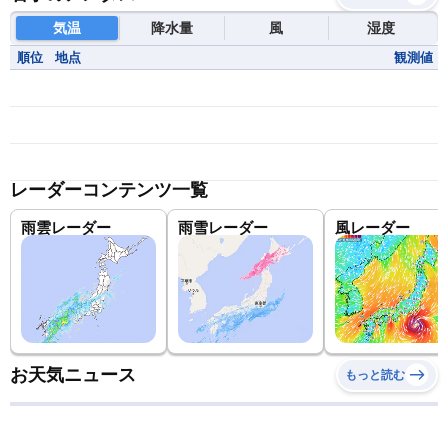
気温
降水量
風
湿度
順位
地点
観測値
レーダーコンテンツ一覧
雨雲レーダー
雨雪レーダー
風レーダー
お天気ニュース
もっと読む