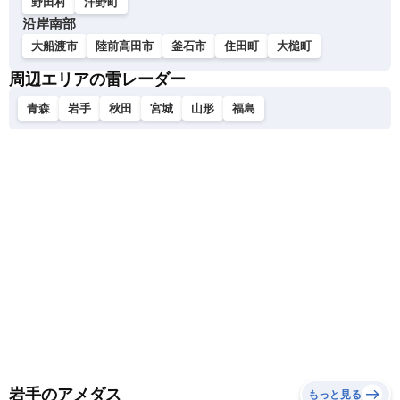
野田村
洋野町
沿岸南部
大船渡市
陸前高田市
釜石市
住田町
大槌町
周辺エリアの雷レーダー
青森
岩手
秋田
宮城
山形
福島
岩手のアメダス
もっと見る