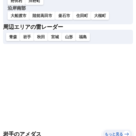
野田村
洋野町
沿岸南部
大船渡市
陸前高田市
釜石市
住田町
大槌町
周辺エリアの雷レーダー
青森
岩手
秋田
宮城
山形
福島
岩手のアメダス
もっと見る