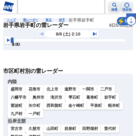
検索
現在地
雨雲レーダー
台風情報
地震情報
岩手県岩手町
警報・注意報
2週間天気
ラ
トップ
雷レーダー
東北
岩手
雷
岩手県岩手町の雷レーダー
8日5:00現在
8/8 (土) 2:10
2:30
3:00
3:30
4:00
4:30
5:00
明
る
い
暗
市区町村別の雷レーダー
い
内陸
盛岡市
花巻市
北上市
遠野市
一関市
二戸市
八幡平市
奥州市
滝沢市
雫石町
葛巻町
岩手町
紫波町
矢巾町
西和賀町
金ケ崎町
平泉町
軽米町
九戸村
一戸町
沿岸北部
宮古市
久慈市
山田町
岩泉町
田野畑村
普代村