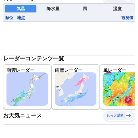
気温
降水量
風
湿度
順位
地点
観測値
レーダーコンテンツ一覧
雨雲レーダー
雨雪レーダー
風レーダー
お天気ニュース
もっと読む