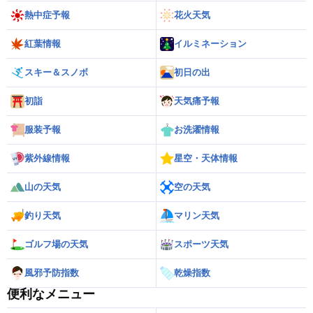
熱中症予報
花火天気
紅葉情報
イルミネーション
スキー＆スノボ
初日の出
初詣
天気痛予報
服装予報
お洗濯情報
紫外線情報
星空・天体情報
山の天気
空の天気
釣り天気
マリン天気
ゴルフ場の天気
スポーツ天気
風邪予防指数
乾燥指数
便利なメニュー