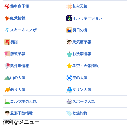
熱中症予報
花火天気
紅葉情報
イルミネーション
スキー＆スノボ
初日の出
初詣
天気痛予報
服装予報
お洗濯情報
紫外線情報
星空・天体情報
山の天気
空の天気
釣り天気
マリン天気
ゴルフ場の天気
スポーツ天気
風邪予防指数
乾燥指数
便利なメニュー