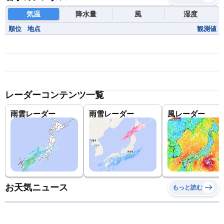
気温
降水量
風
湿度
順位
地点
観測値
レーダーコンテンツ一覧
雨雲レーダー
雨雪レーダー
風レーダー
お天気ニュース
もっと読む