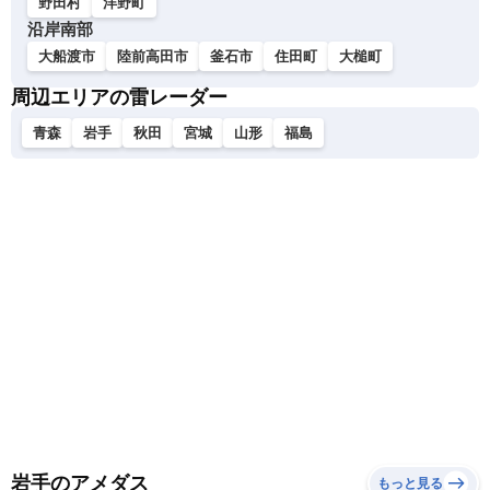
野田村
洋野町
沿岸南部
大船渡市
陸前高田市
釜石市
住田町
大槌町
周辺エリアの雷レーダー
青森
岩手
秋田
宮城
山形
福島
岩手のアメダス
もっと見る