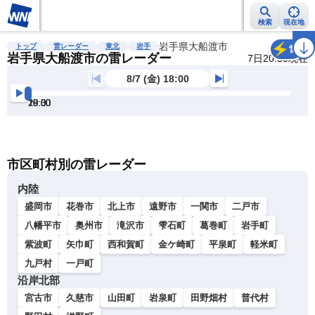
検索
現在地
雨雲レーダー
台風情報
地震情報
岩手県大船渡市
警報・注意報
2週間天気
ラ
トップ
雷レーダー
東北
岩手
雷
岩手県大船渡市の雷レーダー
7日20:50現在
8/7 (金) 18:00
18:00
18:30
19:00
19:30
20:00
20:30
明
る
い
暗
市区町村別の雷レーダー
い
内陸
盛岡市
花巻市
北上市
遠野市
一関市
二戸市
八幡平市
奥州市
滝沢市
雫石町
葛巻町
岩手町
紫波町
矢巾町
西和賀町
金ケ崎町
平泉町
軽米町
九戸村
一戸町
沿岸北部
宮古市
久慈市
山田町
岩泉町
田野畑村
普代村