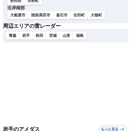
野田村
洋野町
沿岸南部
大船渡市
陸前高田市
釜石市
住田町
大槌町
周辺エリアの雷レーダー
青森
岩手
秋田
宮城
山形
福島
岩手のアメダス
もっと見る