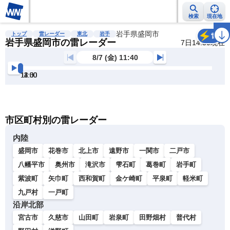
検索
現在地
雨雲レーダー
台風情報
地震情報
岩手県盛岡市
警報・注意報
2週間天気
ラ
トップ
雷レーダー
東北
岩手
雷
岩手県盛岡市の雷レーダー
7日14:30現在
8/7 (金) 11:40
12:00
12:30
13:00
13:30
14:00
14:30
明
る
い
暗
市区町村別の雷レーダー
い
内陸
盛岡市
花巻市
北上市
遠野市
一関市
二戸市
八幡平市
奥州市
滝沢市
雫石町
葛巻町
岩手町
紫波町
矢巾町
西和賀町
金ケ崎町
平泉町
軽米町
九戸村
一戸町
沿岸北部
宮古市
久慈市
山田町
岩泉町
田野畑村
普代村