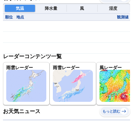
気温
降水量
風
湿度
順位
地点
観測値
レーダーコンテンツ一覧
雨雲レーダー
雨雪レーダー
風レーダー
お天気ニュース
もっと読む