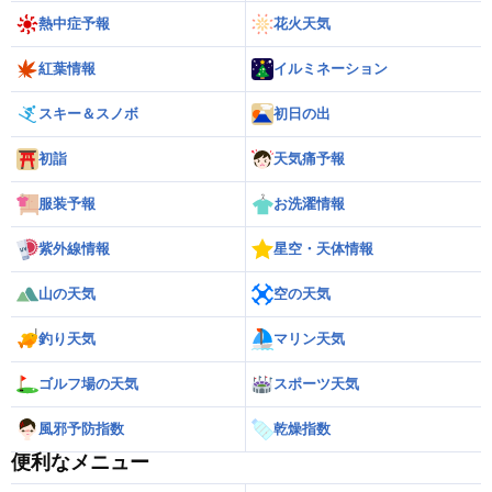
熱中症予報
花火天気
紅葉情報
イルミネーション
スキー＆スノボ
初日の出
初詣
天気痛予報
服装予報
お洗濯情報
紫外線情報
星空・天体情報
山の天気
空の天気
釣り天気
マリン天気
ゴルフ場の天気
スポーツ天気
風邪予防指数
乾燥指数
便利なメニュー