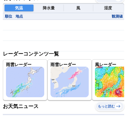
気温
降水量
風
湿度
順位
地点
観測値
レーダーコンテンツ一覧
雨雲レーダー
雨雪レーダー
風レーダー
お天気ニュース
もっと読む