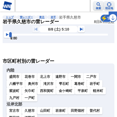
検索
現在地
雨雲レーダー
台風情報
地震情報
岩手県久慈市
警報・注意報
2週間天気
ラ
トップ
雷レーダー
東北
岩手
雷
岩手県久慈市の雷レーダー
8日8:00現在
8/8 (土) 5:10
5:30
6:00
6:30
7:00
7:30
8:00
明
る
い
暗
市区町村別の雷レーダー
い
内陸
盛岡市
花巻市
北上市
遠野市
一関市
二戸市
八幡平市
奥州市
滝沢市
雫石町
葛巻町
岩手町
紫波町
矢巾町
西和賀町
金ケ崎町
平泉町
軽米町
九戸村
一戸町
沿岸北部
宮古市
久慈市
山田町
岩泉町
田野畑村
普代村