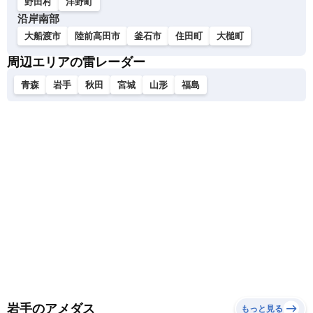
野田村
洋野町
沿岸南部
大船渡市
陸前高田市
釜石市
住田町
大槌町
周辺エリアの雷レーダー
青森
岩手
秋田
宮城
山形
福島
岩手のアメダス
もっと見る