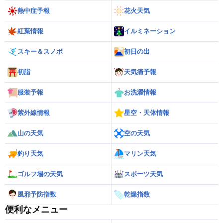
熱中症予報
花火天気
紅葉情報
イルミネーション
スキー＆スノボ
初日の出
初詣
天気痛予報
服装予報
お洗濯情報
紫外線情報
星空・天体情報
山の天気
空の天気
釣り天気
マリン天気
ゴルフ場の天気
スポーツ天気
風邪予防指数
乾燥指数
便利なメニュー