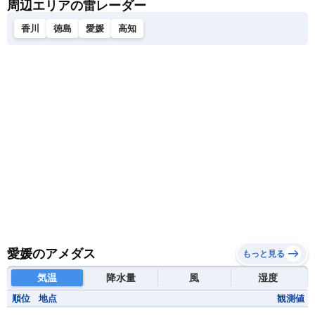
周辺エリアの雷レーダー
香川
徳島
愛媛
高知
愛媛のアメダス
もっと見る
気温
降水量
風
湿度
順位
地点
観測値