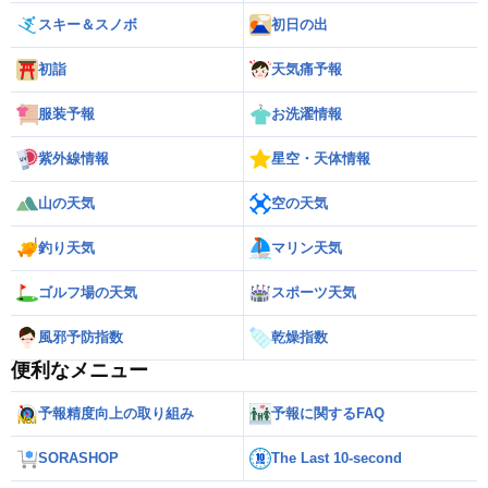
スキー＆スノボ
初日の出
初詣
天気痛予報
服装予報
お洗濯情報
紫外線情報
星空・天体情報
山の天気
空の天気
釣り天気
マリン天気
ゴルフ場の天気
スポーツ天気
風邪予防指数
乾燥指数
便利なメニュー
予報精度向上の取り組み
予報に関するFAQ
SORASHOP
The Last 10-second