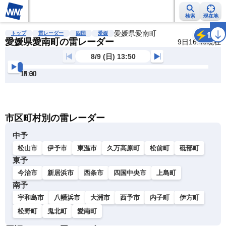
検索
現在地
雨雲レーダー
台風情報
地震情報
愛媛県愛南町
警報・注意報
2週間天気
ラ
トップ
雷レーダー
四国
愛媛
雷
愛媛県愛南町の雷レーダー
9日16:40現在
8/9 (日) 13:50
14:00
14:30
15:00
15:30
16:00
16:30
明
る
い
暗
市区町村別の雷レーダー
い
中予
松山市
伊予市
東温市
久万高原町
松前町
砥部町
東予
今治市
新居浜市
西条市
四国中央市
上島町
南予
宇和島市
八幡浜市
大洲市
西予市
内子町
伊方町
松野町
鬼北町
愛南町