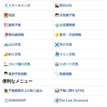
スキー＆スノボ
初日の出
初詣
天気痛予報
服装予報
お洗濯情報
紫外線情報
星空・天体情報
山の天気
空の天気
釣り天気
マリン天気
ゴルフ場の天気
スポーツ天気
風邪予防指数
乾燥指数
便利なメニュー
予報精度向上の取り組み
予報に関するFAQ
SORASHOP
The Last 10-second