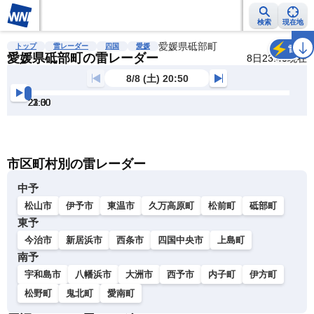
検索
現在地
雨雲レーダー
台風情報
地震情報
愛媛県砥部町
警報・注意報
2週間天気
ラ
トップ
雷レーダー
四国
愛媛
雷
愛媛県砥部町の雷レーダー
8日23:40現在
8/8 (土) 20:50
21:00
21:30
22:00
22:30
23:00
23:30
明
る
い
暗
市区町村別の雷レーダー
い
中予
松山市
伊予市
東温市
久万高原町
松前町
砥部町
東予
今治市
新居浜市
西条市
四国中央市
上島町
南予
宇和島市
八幡浜市
大洲市
西予市
内子町
伊方町
松野町
鬼北町
愛南町