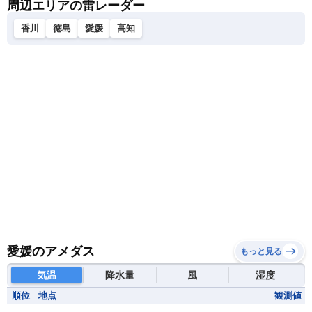
周辺エリアの雷レーダー
香川
徳島
愛媛
高知
愛媛のアメダス
もっと見る
気温
降水量
風
湿度
順位
地点
観測値