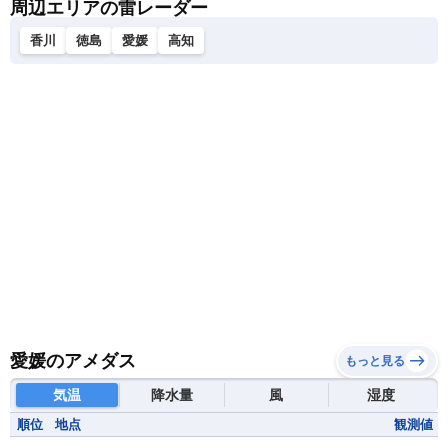
周辺エリアの雷レーダー
香川
徳島
愛媛
高知
愛媛のアメダス
もっと見る
気温
降水量
風
湿度
順位
地点
観測値