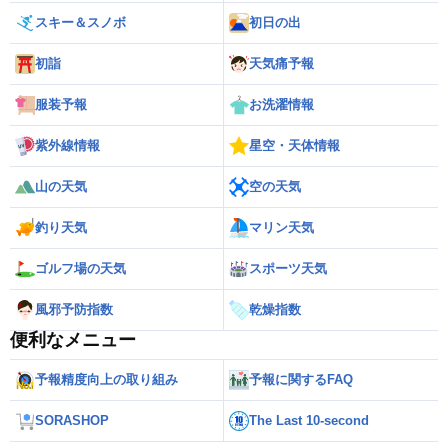
スキー＆スノボ
初日の出
初詣
天気痛予報
服装予報
お洗濯情報
紫外線情報
星空・天体情報
山の天気
空の天気
釣り天気
マリン天気
ゴルフ場の天気
スポーツ天気
風邪予防指数
乾燥指数
便利なメニュー
予報精度向上の取り組み
予報に関するFAQ
SORASHOP
The Last 10-second