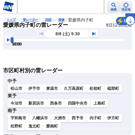
検索
現在地
雨雲レーダー
台風情報
地震情報
愛媛県内子町
警報・注意報
2週間天気
ラ
トップ
雷レーダー
四国
愛媛
雷
愛媛県内子町の雷レーダー
8日12:20現在
8/8 (土) 9:30
9:30
10:00
10:30
11:00
11:30
12:00
明
る
い
暗
市区町村別の雷レーダー
い
中予
松山市
伊予市
東温市
久万高原町
松前町
砥部町
東予
今治市
新居浜市
西条市
四国中央市
上島町
南予
宇和島市
八幡浜市
大洲市
西予市
内子町
伊方町
松野町
鬼北町
愛南町