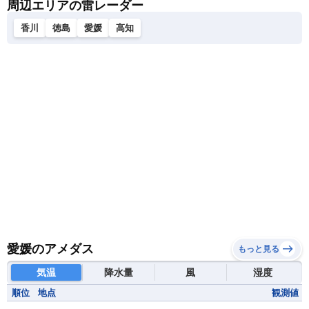
周辺エリアの雷レーダー
香川
徳島
愛媛
高知
愛媛のアメダス
もっと見る
気温
降水量
風
湿度
順位
地点
観測値