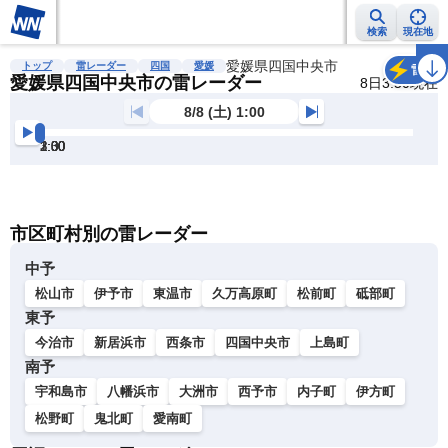
検索
現在地
雨雲レーダー
台風情報
地震情報
愛媛県四国中央市
警報・注意報
2週間天気
ラ
トップ
雷レーダー
四国
愛媛
雷
愛媛県四国中央市の雷レーダー
8日3:50現在
8/8 (土) 1:00
1:00
1:30
2:00
2:30
3:00
3:30
明
る
い
暗
市区町村別の雷レーダー
い
中予
松山市
伊予市
東温市
久万高原町
松前町
砥部町
東予
今治市
新居浜市
西条市
四国中央市
上島町
南予
宇和島市
八幡浜市
大洲市
西予市
内子町
伊方町
松野町
鬼北町
愛南町