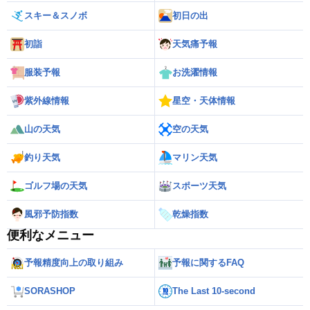
スキー＆スノボ
初日の出
初詣
天気痛予報
服装予報
お洗濯情報
紫外線情報
星空・天体情報
山の天気
空の天気
釣り天気
マリン天気
ゴルフ場の天気
スポーツ天気
風邪予防指数
乾燥指数
便利なメニュー
予報精度向上の取り組み
予報に関するFAQ
SORASHOP
The Last 10-second