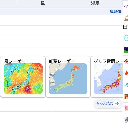
風
湿度
観測値
自
風レーダー
紅葉レーダー
ゲリラ雷雨レーダ
もっと読む