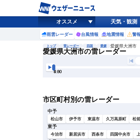
オススメ
天気・観測
雨雲レーダー
台風情報
地震情報
警
愛媛県大洲市
トップ
雷レーダー
四国
愛媛
愛媛県大洲市の雷レーダー
地図選択
背景色調整
3:30
4:00
4:30
5:00
5:30
6:00
明
る
い
市区町村別の雷レーダー
暗
い
中予
松山市
伊予市
東温市
久万高原町
松
東予
今治市
新居浜市
西条市
四国中央市