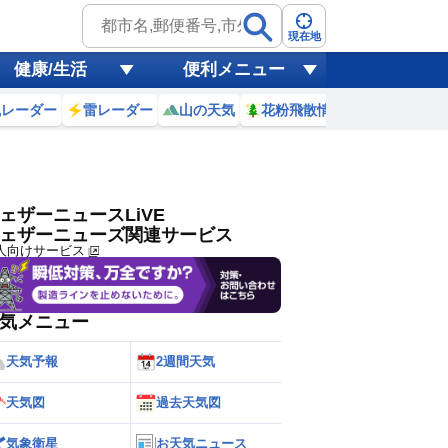
ゲリラ
風
現在地
健康/生活
便利メニュー
黄砂
風レーダー
雷レーダー
山の天気
花粉飛散情報
世界天気
天気
台風
ェザーニュースLiVE
ェザーニューズ関連サービス
人向けサービス
気メニュー
天気予報
2週間天気
天気図
過去天気図
気象衛星
お天気ニュース