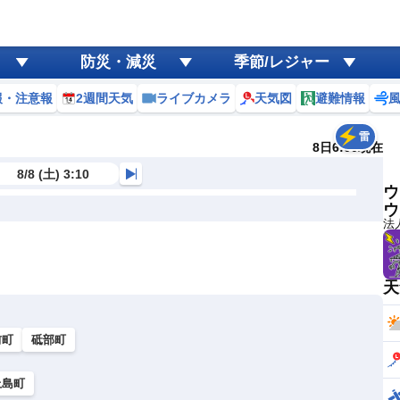
防災・減災
季節/レジャー
報・注意報
2週間天気
ライブカメラ
天気図
避難情報
雷
8日6:00現在
8/8 (土) 3:10
ウ
ウ
法
天
前町
砥部町
上島町