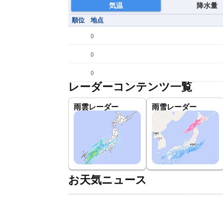
気温
降水量
順位
地点
(
)
(
)
(
)
レーダーコンテンツ一覧
雨雲レーダー
雨雪レーダー
お天気ニュース