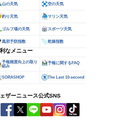
山の天気
空の天気
釣り天気
マリン天気
ゴルフ場の天気
スポーツ天気
風邪予防指数
乾燥指数
利なメニュー
予報精度向上の取り
予報に関するFAQ
組み
SORASHOP
The Last 10-second
ェザーニュース公式SNS