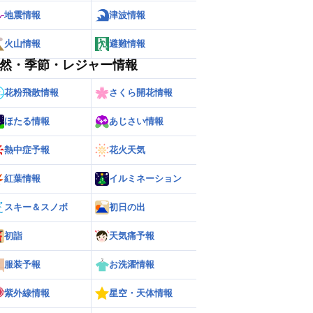
地震情報
津波情報
火山情報
避難情報
然・季節・レジャー情報
花粉飛散情報
さくら開花情報
ほたる情報
あじさい情報
ー
世界の雨雲レーダー
熱中症予報
花火天気
紅葉情報
イルミネーション
スキー＆スノボ
初日の出
初詣
天気痛予報
服装予報
お洗濯情報
紫外線情報
星空・天体情報