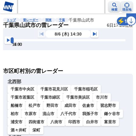
検索
現在地
雨雲レーダー
台風情報
地震情報
千葉県山武市
警報・注意報
2週間天気
ラ
トップ
雷レーダー
関東
千葉
雷
千葉県山武市の雷レーダー
6日17:20現在
8/6 (木) 14:30
14:30
15:00
15:30
16:00
16:30
17:00
明
る
い
暗
市区町村別の雷レーダー
い
北西部
千葉市中央区
千葉市花見川区
千葉市稲毛区
千葉市若葉区
千葉市緑区
千葉市美浜区
市川市
船橋市
松戸市
野田市
成田市
佐倉市
習志野市
柏市
市原市
流山市
八千代市
我孫子市
鎌ケ谷市
浦安市
四街道市
八街市
印西市
白井市
富里市
酒々井町
栄町