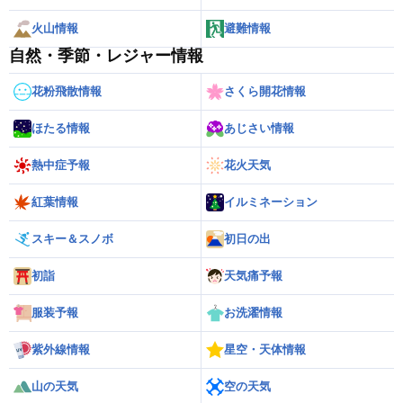
火山情報
避難情報
自然・季節・レジャー情報
花粉飛散情報
さくら開花情報
ほたる情報
あじさい情報
熱中症予報
花火天気
紅葉情報
イルミネーション
スキー＆スノボ
初日の出
初詣
天気痛予報
服装予報
お洗濯情報
紫外線情報
星空・天体情報
山の天気
空の天気