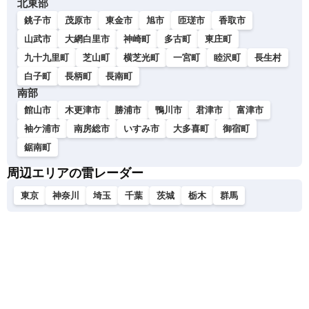
北東部
銚子市
茂原市
東金市
旭市
匝瑳市
香取市
山武市
大網白里市
神崎町
多古町
東庄町
九十九里町
芝山町
横芝光町
一宮町
睦沢町
長生村
白子町
長柄町
長南町
南部
館山市
木更津市
勝浦市
鴨川市
君津市
富津市
袖ケ浦市
南房総市
いすみ市
大多喜町
御宿町
鋸南町
周辺エリアの雷レーダー
東京
神奈川
埼玉
千葉
茨城
栃木
群馬