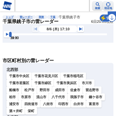
検索
現在地
雨雲レーダー
台風情報
地震情報
千葉県銚子市
警報・注意報
2週間天気
ラ
トップ
雷レーダー
関東
千葉
雷
千葉県銚子市の雷レーダー
6日20:00現在
8/6 (木) 17:10
17:30
18:00
18:30
19:00
19:30
20:00
明
る
い
暗
市区町村別の雷レーダー
い
北西部
千葉市中央区
千葉市花見川区
千葉市稲毛区
千葉市若葉区
千葉市緑区
千葉市美浜区
市川市
船橋市
松戸市
野田市
成田市
佐倉市
習志野市
柏市
市原市
流山市
八千代市
我孫子市
鎌ケ谷市
浦安市
四街道市
八街市
印西市
白井市
富里市
酒々井町
栄町