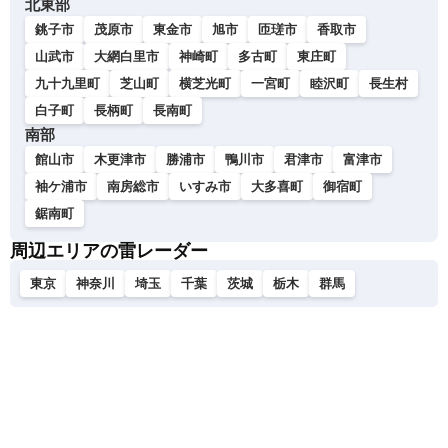
北東部
銚子市
茂原市
東金市
旭市
匝瑳市
香取市
山武市
大網白里市
神崎町
多古町
東庄町
九十九里町
芝山町
横芝光町
一宮町
睦沢町
長生村
白子町
長柄町
長南町
南部
館山市
木更津市
勝浦市
鴨川市
君津市
富津市
袖ケ浦市
南房総市
いすみ市
大多喜町
御宿町
鋸南町
周辺エリアの雷レーダー
東京
神奈川
埼玉
千葉
茨城
栃木
群馬