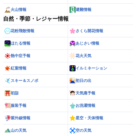
火山情報
避難情報
自然・季節・レジャー情報
花粉飛散情報
さくら開花情報
ほたる情報
あじさい情報
熱中症予報
花火天気
紅葉情報
イルミネーション
スキー＆スノボ
初日の出
初詣
天気痛予報
服装予報
お洗濯情報
紫外線情報
星空・天体情報
山の天気
空の天気