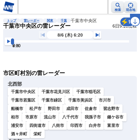
検索
現在地
雨雲レーダー
台風情報
地震情報
千葉市中央区
警報・注意報
2週間天気
ラ
トップ
雷レーダー
関東
千葉
雷
千葉市中央区の雷レーダー
6日9:10現在
8/6 (木) 6:20
6:30
7:00
7:30
8:00
8:30
9:00
明
る
い
暗
市区町村別の雷レーダー
い
北西部
千葉市中央区
千葉市花見川区
千葉市稲毛区
千葉市若葉区
千葉市緑区
千葉市美浜区
市川市
船橋市
松戸市
野田市
成田市
佐倉市
習志野市
柏市
市原市
流山市
八千代市
我孫子市
鎌ケ谷市
浦安市
四街道市
八街市
印西市
白井市
富里市
酒々井町
栄町