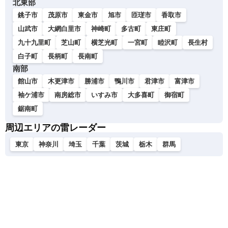
北東部
銚子市
茂原市
東金市
旭市
匝瑳市
香取市
山武市
大網白里市
神崎町
多古町
東庄町
九十九里町
芝山町
横芝光町
一宮町
睦沢町
長生村
白子町
長柄町
長南町
南部
館山市
木更津市
勝浦市
鴨川市
君津市
富津市
袖ケ浦市
南房総市
いすみ市
大多喜町
御宿町
鋸南町
周辺エリアの雷レーダー
東京
神奈川
埼玉
千葉
茨城
栃木
群馬