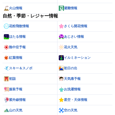
火山情報
避難情報
自然・季節・レジャー情報
花粉飛散情報
さくら開花情報
ほたる情報
あじさい情報
熱中症予報
花火天気
紅葉情報
イルミネーション
スキー＆スノボ
初日の出
初詣
天気痛予報
服装予報
お洗濯情報
紫外線情報
星空・天体情報
山の天気
空の天気