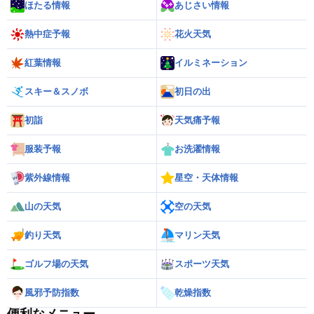
ほたる情報
あじさい情報
熱中症予報
花火天気
紅葉情報
イルミネーション
スキー＆スノボ
初日の出
初詣
天気痛予報
服装予報
お洗濯情報
紫外線情報
星空・天体情報
山の天気
空の天気
釣り天気
マリン天気
ゴルフ場の天気
スポーツ天気
風邪予防指数
乾燥指数
便利なメニュー