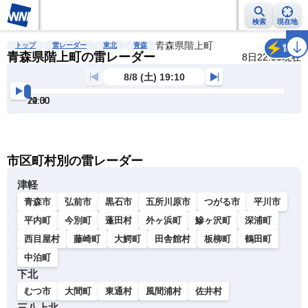
検索
現在地
雨雲レーダー
台風情報
地震情報
青森県階上町
警報・注意報
2週間天気
ラ
トップ
雷レーダー
東北
青森
雷
青森県階上町の雷レーダー
8日22:00現在
8/8 (土) 19:10
19:30
20:00
20:30
21:00
21:30
22:00
明
る
い
暗
市区町村別の雷レーダー
い
津軽
青森市
弘前市
黒石市
五所川原市
つがる市
平川市
平内町
今別町
蓬田村
外ヶ浜町
鰺ヶ沢町
深浦町
西目屋村
藤崎町
大鰐町
田舎館村
板柳町
鶴田町
中泊町
下北
むつ市
大間町
東通村
風間浦村
佐井村
三八上北