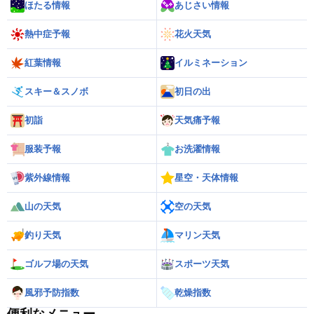
ほたる情報
あじさい情報
熱中症予報
花火天気
紅葉情報
イルミネーション
スキー＆スノボ
初日の出
初詣
天気痛予報
服装予報
お洗濯情報
紫外線情報
星空・天体情報
山の天気
空の天気
釣り天気
マリン天気
ゴルフ場の天気
スポーツ天気
風邪予防指数
乾燥指数
便利なメニュー