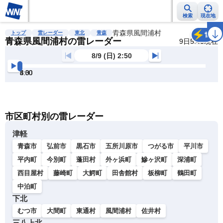
検索
現在地
雨雲レーダー
台風情報
地震情報
青森県風間浦村
警報・注意報
2週間天気
ラ
トップ
雷レーダー
東北
青森
雷
青森県風間浦村の雷レーダー
9日5:40現在
8/9 (日) 2:50
3:00
3:30
4:00
4:30
5:00
5:30
明
る
い
暗
市区町村別の雷レーダー
い
津軽
青森市
弘前市
黒石市
五所川原市
つがる市
平川市
平内町
今別町
蓬田村
外ヶ浜町
鰺ヶ沢町
深浦町
西目屋村
藤崎町
大鰐町
田舎館村
板柳町
鶴田町
中泊町
下北
むつ市
大間町
東通村
風間浦村
佐井村
三八上北