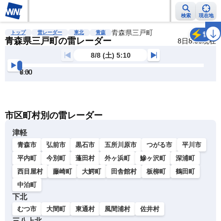
検索
現在地
雨雲レーダー
台風情報
地震情報
青森県三戸町
警報・注意報
2週間天気
ラ
トップ
雷レーダー
東北
青森
雷
青森県三戸町の雷レーダー
8日8:00現在
8/8 (土) 5:10
5:30
6:00
6:30
7:00
7:30
8:00
明
る
い
暗
市区町村別の雷レーダー
い
津軽
青森市
弘前市
黒石市
五所川原市
つがる市
平川市
平内町
今別町
蓬田村
外ヶ浜町
鰺ヶ沢町
深浦町
西目屋村
藤崎町
大鰐町
田舎館村
板柳町
鶴田町
中泊町
下北
むつ市
大間町
東通村
風間浦村
佐井村
三八上北