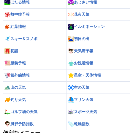
ほたる情報
あじさい情報
熱中症予報
花火天気
紅葉情報
イルミネーション
スキー＆スノボ
初日の出
初詣
天気痛予報
服装予報
お洗濯情報
紫外線情報
星空・天体情報
山の天気
空の天気
釣り天気
マリン天気
ゴルフ場の天気
スポーツ天気
風邪予防指数
乾燥指数
便利なメニュー