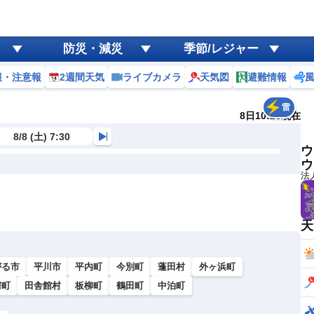
防災・減災
季節/レジャー
報・注意報
2週間天気
ライブカメラ
天気図
避難情報
雷
8日10:20現在
8/8 (土) 7:30
ウ
ウ
法
天
がる市
平川市
平内町
今別町
蓬田村
外ヶ浜町
鰐町
田舎館村
板柳町
鶴田町
中泊町