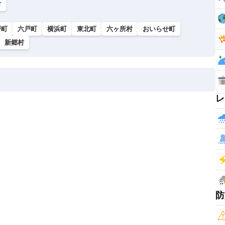
村
戸町
六戸町
横浜町
東北町
六ヶ所村
おいらせ町
新郷村
レ
防