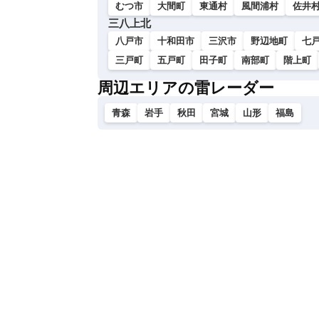
むつ市
大間町
東通村
風間浦村
佐井
三八上北
八戸市
十和田市
三沢市
野辺地町
七
三戸町
五戸町
田子町
南部町
階上町
周辺エリアの雷レーダー
青森
岩手
秋田
宮城
山形
福島