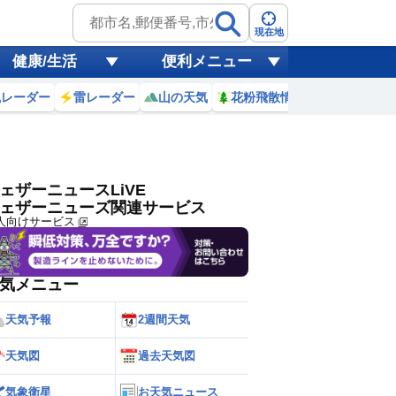
ゲリラ
風
現在地
健康/生活
便利メニュー
黄砂
風レーダー
雷レーダー
山の天気
花粉飛散情報
世界天気
天気
台風
ェザーニュースLiVE
ェザーニューズ関連サービス
人向けサービス
気メニュー
天気予報
2週間天気
天気図
過去天気図
気象衛星
お天気ニュース