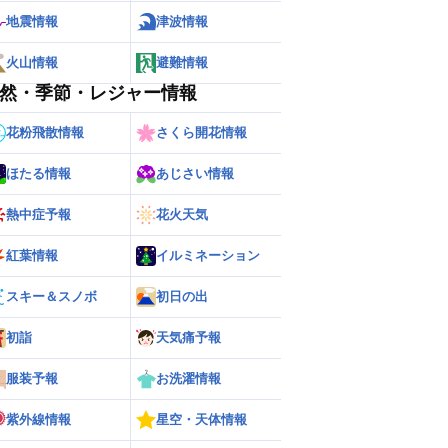
地震情報
津波情報
火山情報
避難情報
然・季節・レジャー情報
花粉飛散情報
さくら開花情報
ほたる情報
あじさい情報
熱中症予報
花火天気
紅葉情報
イルミネーション
ー
世界の雨雲レーダー
スキー＆スノボ
初日の出
初詣
天気痛予報
服装予報
お洗濯情報
紫外線情報
星空・天体情報