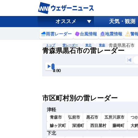
オススメ
天気・観測
雨雲レーダー
台風情報
地震情報
警
青森県黒石市
トップ
雷レーダー
東北
青森
青森県黒石市の雷レーダー
地図選択
背景色調整
3:00
3:30
4:00
4:30
5:00
5:30
明
る
い
市区町村別の雷レーダー
暗
い
津軽
青森市
弘前市
黒石市
五所川原市
つ
鰺ヶ沢町
深浦町
西目屋村
藤崎町
大
下北