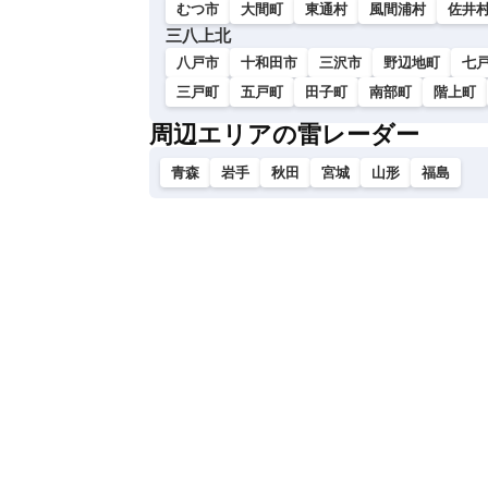
むつ市
大間町
東通村
風間浦村
佐井
三八上北
八戸市
十和田市
三沢市
野辺地町
七
三戸町
五戸町
田子町
南部町
階上町
周辺エリアの雷レーダー
青森
岩手
秋田
宮城
山形
福島