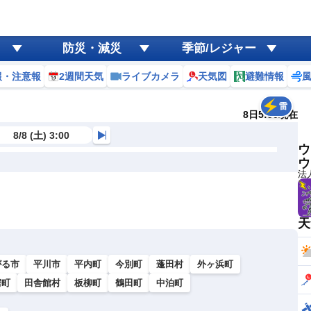
防災・減災
季節/レジャー
報・注意報
2週間天気
ライブカメラ
天気図
避難情報
雷
8日5:50現在
8/8 (土) 3:00
ウ
ウ
法
天
がる市
平川市
平内町
今別町
蓬田村
外ヶ浜町
鰐町
田舎館村
板柳町
鶴田町
中泊町