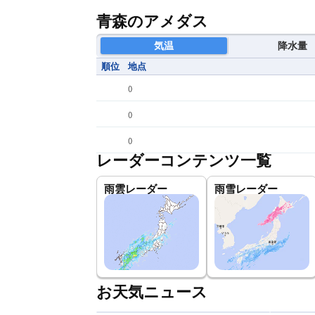
青森のアメダス
気温
降水量
順位
地点
(
)
(
)
(
)
レーダーコンテンツ一覧
雨雲レーダー
雨雪レーダー
お天気ニュース