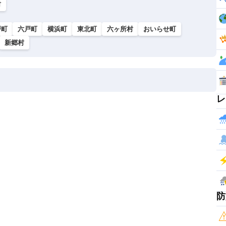
村
戸町
六戸町
横浜町
東北町
六ヶ所村
おいらせ町
新郷村
レ
防