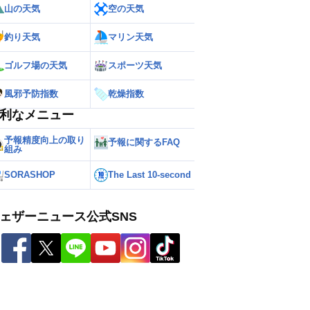
山の天気
空の天気
釣り天気
マリン天気
ゴルフ場の天気
スポーツ天気
風邪予防指数
乾燥指数
利なメニュー
予報精度向上の取り
予報に関するFAQ
組み
SORASHOP
The Last 10-second
ェザーニュース公式SNS