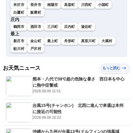
米沢市
長井市
南陽市
高畠町
川西町
小国町
白鷹町
飯豊町
庄内
鶴岡市
酒田市
三川町
庄内町
遊佐町
最上
新庄市
金山町
最上町
舟形町
真室川町
大蔵村
鮭川村
戸沢村
お天気ニュース
もっと読む
熊本・八代で38℃超の危険な暑さ 西日本を中心
に熱中症警戒
2026.08.06 11:51
台風15号(チャンホン) 北西に進んで来週は本州
に接近の可能性
2026.08.06 10:22
沖縄から九州が台風13号(ドルフィン)の強風域