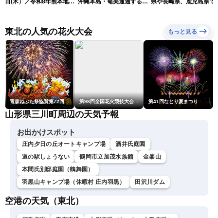
日(木）／令和8年熊本地震
沖縄本島・奄美通過する見
県や長崎県、鹿児島県で
情報／台風13号が大東島地
込み 早めの備えを※8月6
度4を観測
方に最接近 沖縄は荒天警
日10時更新
戒 〈ウェザーニュースLiVE
東北の人気の花火大会
もっと見る
コーヒータイム・魚住茉由
／山口剛央〉
青森ねぶた祭協賛第72回青森花火大会
第98回全国花火競技大会「大曲の花火」
第41回なとり夏まつり
山形県三川町周辺の天気予報
お出かけスポット
庄内夕日の丘オートキャンプ場
酒井氏庭園
道の駅しょうない
鶴岡市立加茂水族館
金峯山
本間氏別邸庭園（鶴舞園）
羽黒山キャンプ場（休暇村 庄内羽黒）
田沢川ダム
空港の天気（東北）