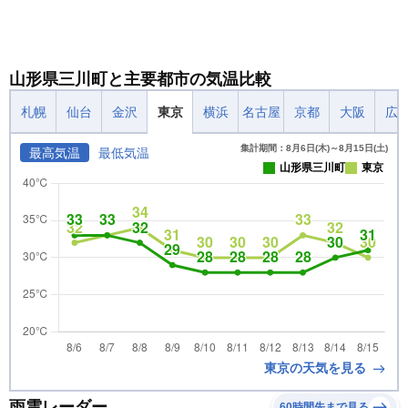
山形県三川町と主要都市の気温比較
札幌
仙台
金沢
東京
横浜
名古屋
京都
大阪
広
集計期間：8月6日(木)～8月15日(土)
最高気温
最低気温
山形県三川町
東京
東京の天気を見る
雨雲レーダー
60時間先まで見る