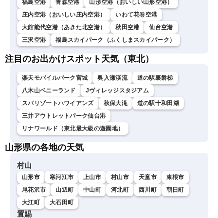
福島空港
青森空港
山形空港（おいしい山形空港）
庄内空港（おいしい庄内空港）
いわて花巻空港
大館能代空港（あきた北空港）
秋田空港
仙台空港
三沢空港
福島スカイパーク（ふくしまスカイパーク）
注目のお出かけスポット天気（東北）
楽天モバイルパーク宮城
奥入瀬渓流
道の駅裏磐梯
八木山ベニーランド
Jヴィレッジスタジアム
スパリゾートハワイアンズ
秋保大滝
道の駅十和田湖
三井アウトレットパーク仙台港
リナワールド（東北最大級の遊園地）
山形県の各地の天気
村山
山形市
寒河江市
上山市
村山市
天童市
東根市
尾花沢市
山辺町
中山町
河北町
西川町
朝日町
大江町
大石田町
置賜