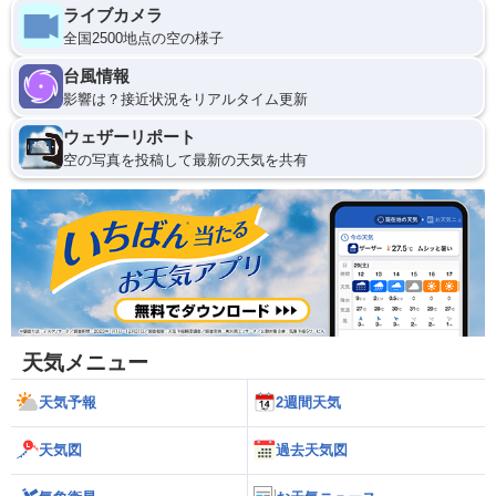
ライブカメラ
全国2500地点の空の様子
台風情報
影響は？接近状況をリアルタイム更新
ウェザーリポート
空の写真を投稿して最新の天気を共有
天気メニュー
天気予報
2週間天気
天気図
過去天気図