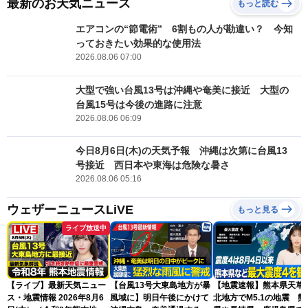
最新のお天気ニュース
もっと読む
エアコンの“節電術” 6割もの人が勘違い？ 今知
っておきたい効果的な使用法
2026.08.06 07:00
大型で強い台風13号は沖縄や奄美に接近 大型の
台風15号は今後の進路に注意
2026.08.06 06:09
今日8月6日(木)の天気予報 沖縄は次第に台風13
号接近 西日本や東海は危険な暑さ
2026.08.06 05:16
ウェザーニュースLiVE
もっと見る
ライブ放送中
【ライブ】最新天気ニュー
【台風13号大東島地方が暴
【地震速報】熊本県天草
ス・地震情報 2026年8月6
風域に】明日午後にかけて
北地方でM5.1の地震 熊