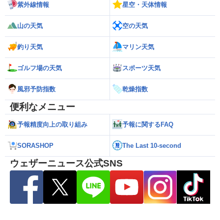
紫外線情報
星空・天体情報
山の天気
空の天気
釣り天気
マリン天気
ゴルフ場の天気
スポーツ天気
風邪予防指数
乾燥指数
便利なメニュー
予報精度向上の取り組み
予報に関するFAQ
SORASHOP
The Last 10-second
ウェザーニュース公式SNS