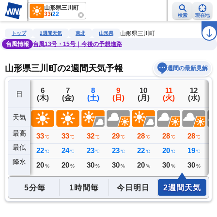
山形県三川町
33
/
22
検索
現在地
雨雲レーダー
台風情報
地震情報
警報・注意報
2週間天気
ラ
山形県三川町
トップ
2週間天気
東北
山形県
台風情報
台風13号・15号｜今後の予想進路
山形県三川町の2週間天気予報
週間の最新見解
5
6
7
8
9
10
11
12
日
(水)
(木)
(金)
(土)
(日)
(月)
(火)
(水)
(
天気
最高
31
33
33
32
29
28
28
28
2
℃
℃
℃
℃
℃
℃
℃
℃
最低
20
22
24
23
23
22
20
19
2
℃
℃
℃
℃
℃
℃
℃
℃
降水
0
20
20
30
30
20
30
30
3
ミリ
%
%
%
%
%
%
%
5分毎
1時間毎
今日明日
2週間天気