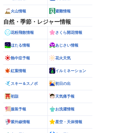
火山情報
避難情報
自然・季節・レジャー情報
花粉飛散情報
さくら開花情報
ほたる情報
あじさい情報
熱中症予報
花火天気
紅葉情報
イルミネーション
スキー＆スノボ
初日の出
初詣
天気痛予報
服装予報
お洗濯情報
26】北海道・東北に上陸
【台風13号 2026】大東島は暴風域に 沖
【お盆休みの天気
紫外線情報
星空・天体情報
定まらず（6日15時更
縄・奄美は荒天に警戒（6日16時更新）
か雨の可能性 台風