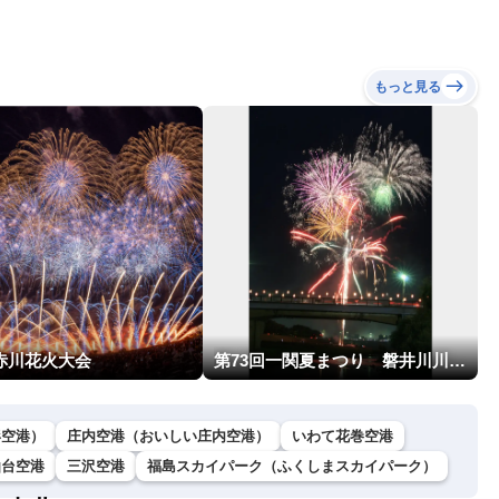
もっと見る
回赤川花火大会
第73回一関夏まつり 磐井川川開き花火大会
形空港）
庄内空港（おいしい庄内空港）
いわて花巻空港
仙台空港
三沢空港
福島スカイパーク（ふくしまスカイパーク）