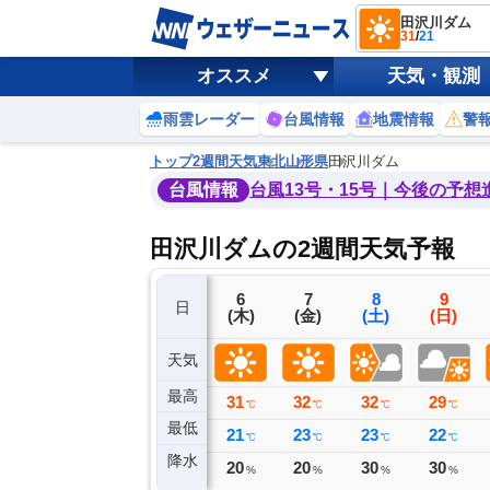
田沢川ダム
31
/
21
オススメ
天気・観測
雨雲レーダー
台風情報
地震情報
警
トップ
2週間天気
東北
山形県
田沢川ダム
台風情報
台風13号・15号｜今後の予想
田沢川ダムの2週間天気予報
3
4
5
6
7
8
9
日
(月)
(火)
(水)
(木)
(金)
(土)
(日)
天気
最高
26
28
29
31
32
32
29
℃
℃
℃
℃
℃
℃
℃
最低
19
19
19
21
23
23
22
℃
℃
℃
℃
℃
℃
℃
降水
0
0
0
20
20
30
30
ミリ
ミリ
ミリ
%
%
%
%