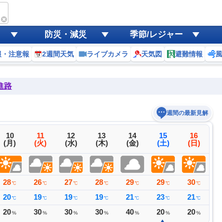
防災・減災
季節/レジャー
報・注意報
2週間天気
ライブカメラ
天気図
避難情報
進路
週間の最新見解
10
11
12
13
14
15
16
(月)
(火)
(水)
(木)
(金)
(土)
(日)
28
26
27
28
29
29
30
2
℃
℃
℃
℃
℃
℃
℃
20
19
19
19
21
23
21
2
℃
℃
℃
℃
℃
℃
℃
20
30
30
30
40
20
20
1
%
%
%
%
%
%
%