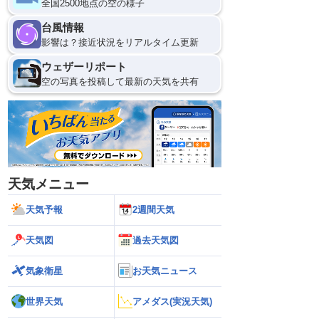
全国2500地点の空の様子
台風情報
影響は？接近状況をリアルタイム更新
ウェザーリポート
空の写真を投稿して最新の天気を共有
天気メニュー
天気予報
2週間天気
天気図
過去天気図
気象衛星
お天気ニュース
世界天気
アメダス(実況天気)