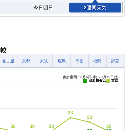
今日明日
2週間天気
比較
名古屋
京都
大阪
広島
高松
福岡
那覇
集計期間：8月6日(木)～8月15日(土)
田沢川ダム
東京