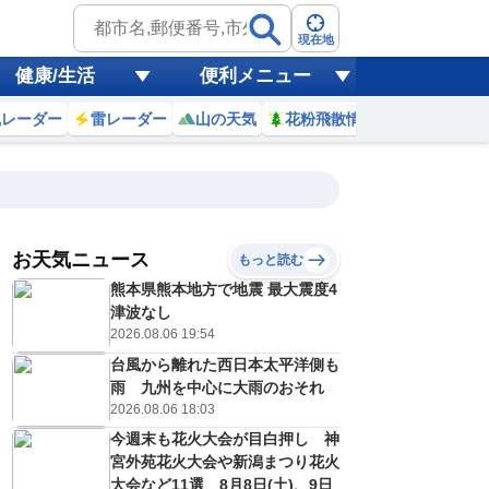
現在地
健康/生活
便利メニュー
風レーダー
雷レーダー
山の天気
花粉飛散情報
世界天気
お天気ニュース
もっと読む
17
18
19
20
熊本県熊本地方で地震 最大震度4
(月)
(火)
(水)
(木)
予報の
津波なし
C
C
C
C
信頼度
高
2026.08.06 19:54
A
台風から離れた西日本太平洋側も
B
C
雨 九州を中心に大雨のおそれ
9
29
29
28
D
℃
℃
℃
℃
2026.08.06 18:03
E
1
20
20
20
低
℃
℃
今週末も花火大会が目白押し 神
℃
℃
？
宮外苑花火大会や新潟まつり花火
0
10
20
20
%
%
%
%
大会など11選 8月8日(土)、9日