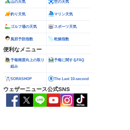
山の天気
空の天気
釣り天気
マリン天気
ゴルフ場の天気
スポーツ天気
風邪予防指数
乾燥指数
便利なメニュー
予報精度向上の取り
予報に関するFAQ
組み
SORASHOP
The Last 10-second
ウェザーニュース公式SNS