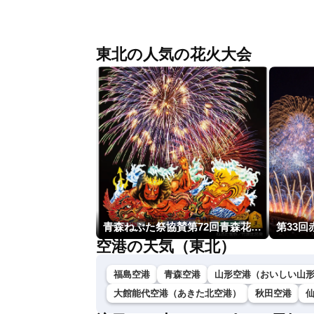
ザーニュースLiVEムーン・駒木結衣／本
田竜也〉
東北の人気の花火大会
青森ねぶた祭協賛第72回青森花火大会
第33
空港の天気（東北）
福島空港
青森空港
山形空港（おいしい山
大館能代空港（あきた北空港）
秋田空港