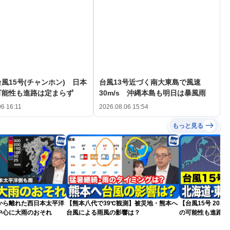
風15号(チャンホン) 日本
台風13号近づく南大東島で風速
可能性も進路は定まらず
30m/s 沖縄本島も明日は暴風雨
06 16:11
2026.08.06 15:54
もっと見る
から離れた西日本太平洋
【熊本八代で39℃観測】被災地・熊本へ
【台風15号 20
中心に大雨のおそれ
台風による雨風の影響は？
の可能性も進路は
新）