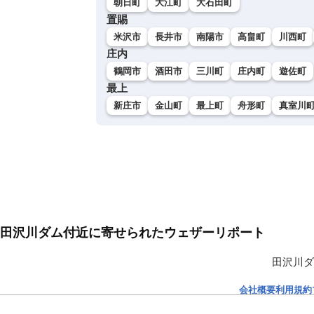
朝日町
大江町
大石田町
置賜
米沢市
長井市
南陽市
高畠町
川西町
庄内
鶴岡市
酒田市
三川町
庄内町
遊佐町
最上
新庄市
金山町
最上町
舟形町
真室川
田沢川ダム付近に寄せられたウェザーリポート
田沢川ダ
会社概要
利用規約