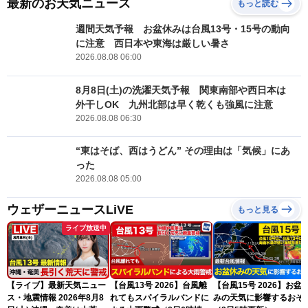
最新のお天気ニュース
もっと読む
週間天気予報 お盆休みは台風13号・15号の動向
に注意 西日本や東海は厳しい暑さ
2026.08.08 06:00
8月8日(土)の洗濯天気予報 関東南部や西日本は
外干しOK 九州北部は早く乾くも強風に注意
2026.08.08 06:30
“東はそば、西はうどん” その理由は「気候」にあ
った
2026.08.08 05:00
ウェザーニュースLiVE
もっと見る
ライブ放送中
【ライブ】最新天気ニュー
【台風13号 2026】台風離
【台風15号 2026】お盆
ス・地震情報 2026年8月8
れてもスパイラルバンドに
みの天気に影響するおそ