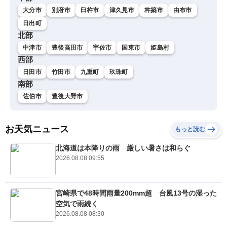
大分市
別府市
臼杵市
津久見市
杵築市
由布市
日出町
北部
中津市
豊後高田市
宇佐市
国東市
姫島村
西部
日田市
竹田市
九重町
玖珠町
南部
佐伯市
豊後大野市
お天気ニュース
もっと読む
北海道は本降りの雨 厳しい暑さは和らぐ
2026.08.08 09:55
宮崎県で48時間雨量200mm超 台風13号の湿った
空気で雨続く
2026.08.08 08:30