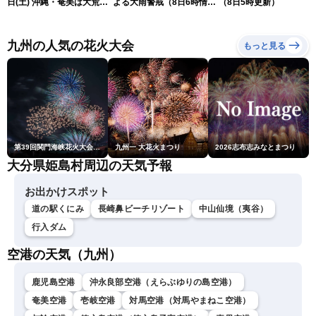
日(土) 沖縄・奄美は大荒れ
よる大雨警戒（8日6時情
（8日5時更新）
の天気が続く／令和8年熊
報）
本地震情報〈ウェザーニュ
ースLiVEサンシャイン・魚
九州の人気の花火大会
もっと見る
住茉由／山口剛央〉
第39回関門海峡花火大会(門司側)
九州一 大花火まつり
2026志布志みなとまつり
大分県姫島村周辺の天気予報
お出かけスポット
道の駅くにみ
長崎鼻ビーチリゾート
中山仙境（夷谷）
行入ダム
空港の天気（九州）
鹿児島空港
沖永良部空港（えらぶゆりの島空港）
奄美空港
壱岐空港
対馬空港（対馬やまねこ空港）