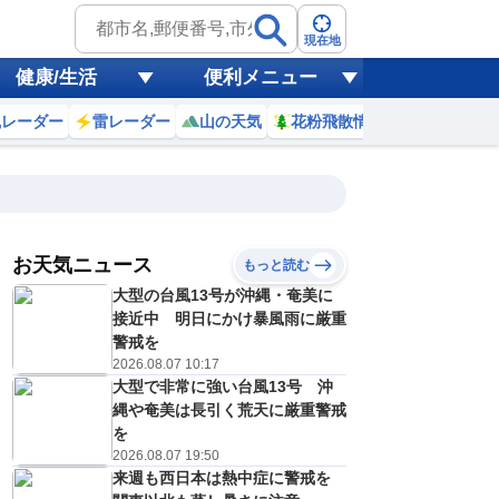
現在地
健康/生活
便利メニュー
風レーダー
雷レーダー
山の天気
花粉飛散情報
世界天気
お天気ニュース
もっと読む
18
19
20
21
大型の台風13号が沖縄・奄美に
(火)
(水)
(木)
(金)
予報の
接近中 明日にかけ暴風雨に厳重
E
E
E
E
信頼度
高
警戒を
A
2026.08.07 10:17
B
大型で非常に強い台風13号 沖
C
8
27
28
28
D
縄や奄美は長引く荒天に厳重警戒
℃
℃
℃
℃
E
を
3
23
23
23
低
℃
℃
℃
℃
2026.08.07 19:50
？
0
40
40
40
来週も西日本は熱中症に警戒を
%
%
%
%