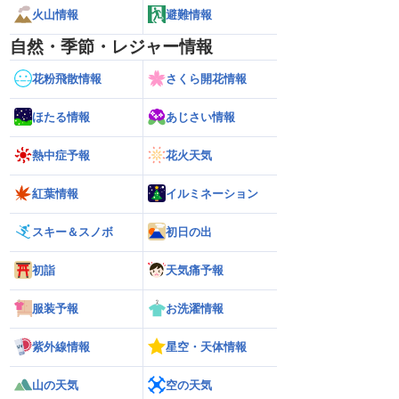
火山情報
避難情報
自然・季節・レジャー情報
花粉飛散情報
さくら開花情報
ほたる情報
あじさい情報
熱中症予報
花火天気
紅葉情報
イルミネーション
スキー＆スノボ
初日の出
初詣
天気痛予報
服装予報
お洗濯情報
紫外線情報
星空・天体情報
山の天気
空の天気