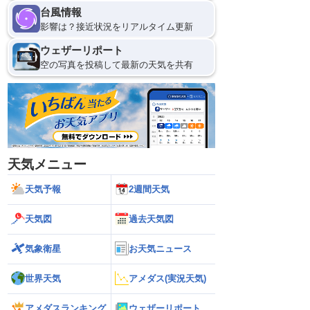
台風情報
影響は？接近状況をリアルタイム更新
ウェザーリポート
空の写真を投稿して最新の天気を共有
天気メニュー
天気予報
2週間天気
天気図
過去天気図
気象衛星
お天気ニュース
世界天気
アメダス(実況天気)
アメダスランキング
ウェザーリポート