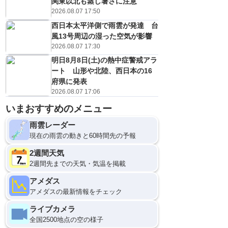
関東以北も蒸し暑さに注意
2026.08.07 17:50
西日本太平洋側で雨雲が発達 台
風13号周辺の湿った空気が影響
2026.08.07 17:30
明日8月8日(土)の熱中症警戒アラ
ート 山形や北陸、西日本の16
府県に発表
2026.08.07 17:06
いまおすすめのメニュー
雨雲レーダー
現在の雨雲の動きと60時間先の予報
2週間天気
2週間先までの天気・気温を掲載
アメダス
アメダスの最新情報をチェック
ライブカメラ
全国2500地点の空の様子