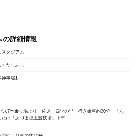
ムの詳細情報
のスタジアム
のすたじあむ
字神事場1
バス7番乗り場より「佐原・四季の里」行き乗車約30分、「あ
または「あづま陸上競技場」下車
西ICより車で約10分