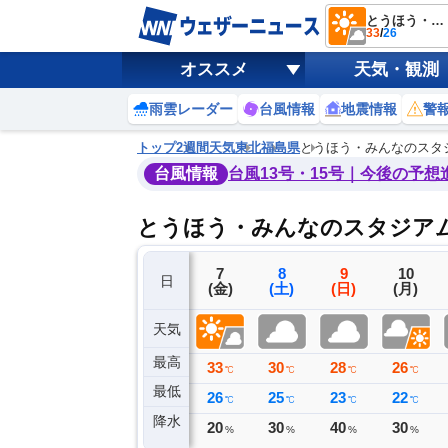
とうほう・みんなのスタジアム
33
/
26
オススメ
天気・観測
雨雲レーダー
台風情報
地震情報
警
トップ
2週間天気
東北
福島県
とうほう・みんなのスタ
台風情報
台風13号・15号｜今後の予想
とうほう・みんなのスタジアム
4
5
6
7
8
9
10
日
(火)
(水)
(木)
(金)
(土)
(日)
(月)
天気
最高
26
30
35
33
30
28
26
℃
℃
℃
℃
℃
℃
℃
最低
19
19
22
26
25
23
22
℃
℃
℃
℃
℃
℃
℃
降水
0
0
0
20
30
40
30
ミリ
ミリ
ミリ
%
%
%
%