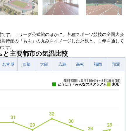
場です。Ｊリーグ公式戦のほかに、各種スポーツ競技の全国大会
福島特産の「もも」の丸みをイメージした外観と、１年を通して
徴です。
ムと主要都市の気温比較
名古屋
京都
大阪
広島
高松
福岡
那覇
集計期間：8月7日(金)～8月16日(日)
とうほう・みんなのスタジアム
東京