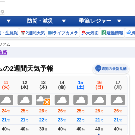
防災・減災
季節/レジャー
報・注意報
2週間天気
ライブカメラ
天気図
避難情報
ジアム
進路
の2週間天気予報
週間の最新見解
11
12
13
14
15
16
17
(火)
(水)
(木)
(金)
(土)
(日)
(月)
24
25
26
26
25
25
26
2
℃
℃
℃
℃
℃
℃
℃
21
21
22
23
22
21
21
2
℃
℃
℃
℃
℃
℃
℃
40
40
30
40
40
40
40
4
%
%
%
%
%
%
%