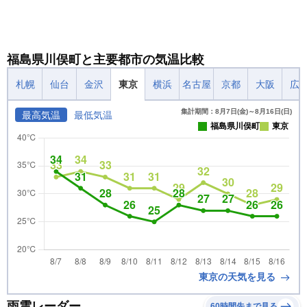
福島県川俣町と主要都市の気温比較
札幌
仙台
金沢
東京
横浜
名古屋
京都
大阪
広
集計期間：8月7日(金)～8月16日(日)
最高気温
最低気温
福島県川俣町
東京
東京の天気を見る
雨雲レーダー
60時間先まで見る