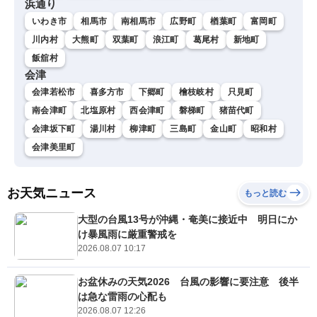
浜通り
いわき市
相馬市
南相馬市
広野町
楢葉町
富岡町
川内村
大熊町
双葉町
浪江町
葛尾村
新地町
飯舘村
会津
会津若松市
喜多方市
下郷町
檜枝岐村
只見町
南会津町
北塩原村
西会津町
磐梯町
猪苗代町
会津坂下町
湯川村
柳津町
三島町
金山町
昭和村
会津美里町
お天気ニュース
もっと読む
大型の台風13号が沖縄・奄美に接近中 明日にか
け暴風雨に厳重警戒を
2026.08.07 10:17
お盆休みの天気2026 台風の影響に要注意 後半
は急な雷雨の心配も
2026.08.07 12:26