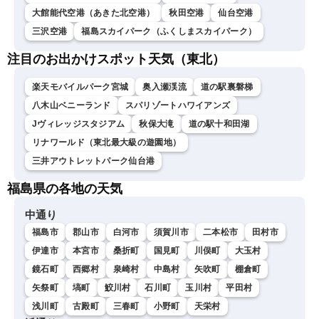
大館能代空港（あきた北空港）
秋田空港
仙台空港
三沢空港
福島スカイパーク（ふくしまスカイパーク）
注目のお出かけスポット天気（東北）
楽天モバイルパーク宮城
奥入瀬渓流
道の駅裏磐梯
八木山ベニーランド
スパリゾートハワイアンズ
Jヴィレッジスタジアム
秋保大滝
道の駅十和田湖
リナワールド（東北最大級の遊園地）
三井アウトレットパーク仙台港
福島県の各地の天気
中通り
福島市
郡山市
白河市
須賀川市
二本松市
田村市
伊達市
本宮市
桑折町
国見町
川俣町
大玉村
鏡石町
西郷村
泉崎村
中島村
矢吹町
棚倉町
矢祭町
塙町
鮫川村
石川町
玉川村
平田村
浅川町
古殿町
三春町
小野町
天栄村