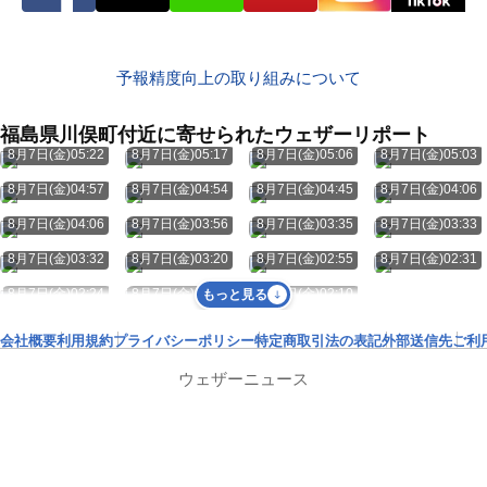
予報精度向上の取り組みについて
福島県川俣町付近に寄せられたウェザーリポート
8月7日(金)05:22
8月7日(金)05:17
8月7日(金)05:06
8月7日(金)05:03
8月7日(金)04:57
8月7日(金)04:54
8月7日(金)04:45
8月7日(金)04:06
8月7日(金)04:06
8月7日(金)03:56
8月7日(金)03:35
8月7日(金)03:33
8月7日(金)03:32
8月7日(金)03:20
8月7日(金)02:55
8月7日(金)02:31
8月7日(金)02:24
8月7日(金)02:11
8月7日(金)02:10
もっと見る
会社概要
利用規約
プライバシーポリシー
特定商取引法の表記
外部送信先
ご利
ウェザーニュース