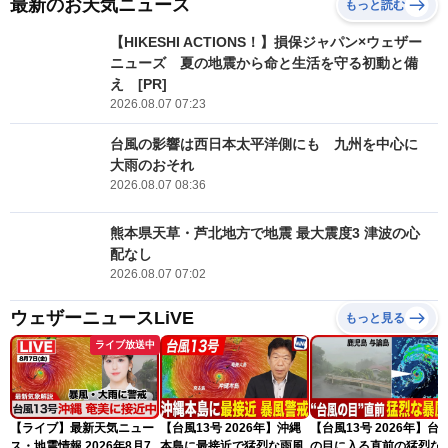
最新のお天気ニュース
もっと読む
【HIKESHI ACTIONS！】損保ジャパン×ウェザー
ニューズ 夏の地震から命と生活を守る初動と備
え [PR]
2026.08.07 07:23
台風の影響は西日本太平洋側にも 九州を中心に
大雨のおそれ
2026.08.07 08:36
熊本県天草・芦北地方で地震 最大震度3 津波の心
配なし
2026.08.07 07:02
ウェザーニュースLiVE
もっと見る
ライブ放送中
【ライブ】最新天気ニュー
【台風13号 2026年】沖縄
【台風13号 2026年】台
ス・地震情報 2026年8月7
本島に最接近で猛烈な雨風
の目に入る直前の猛烈な