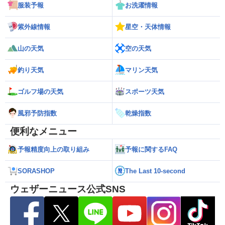
服装予報
お洗濯情報
紫外線情報
星空・天体情報
山の天気
空の天気
釣り天気
マリン天気
ゴルフ場の天気
スポーツ天気
風邪予防指数
乾燥指数
便利なメニュー
予報精度向上の取り組み
予報に関するFAQ
SORASHOP
The Last 10-second
ウェザーニュース公式SNS