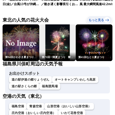
日(金)／台風13号が沖縄・
／動き遅く影響長引くおそ
風 最大瞬間風速42.2m/s
奄美に最接近へ 令和8年
れ（7日13時更新）
測 吹き返しも猛烈な暴
熊本地震情報〈ウェザーニ
になるおそれ（7日11時
ュースLiVEアフタヌーン・
新）
東北の人気の花火大会
もっと見る
小林李衣奈／内藤邦裕〉
第54回かわさき夏まつり花火大会「おらが自慢のでっかい花火」
第73回一関夏まつり 磐井川川開き花火大会
第41回なとり夏まつり
福島県川俣町周辺の天気予報
お出かけスポット
道の駅伊達の郷りょうぜん
オートキャンプいわしろ高原
道の駅さくらの郷
福島競馬場
空港の天気（東北）
福島空港
青森空港
山形空港（おいしい山形空港）
庄内空港（おいしい庄内空港）
いわて花巻空港