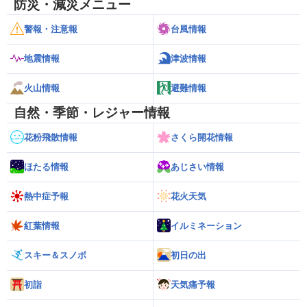
防災・減災メニュー
警報・注意報
台風情報
地震情報
津波情報
火山情報
避難情報
自然・季節・レジャー情報
花粉飛散情報
さくら開花情報
ほたる情報
あじさい情報
熱中症予報
花火天気
紅葉情報
イルミネーション
スキー＆スノボ
初日の出
初詣
天気痛予報