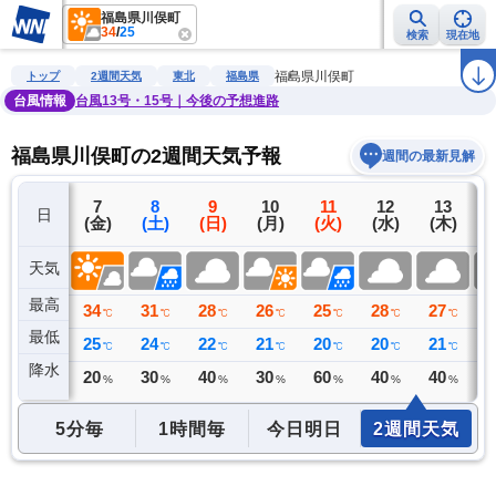
福島県川俣町
34
/
25
検索
現在地
雨雲レーダー
台風情報
地震情報
警報・注意報
2週間天気
ラ
福島県川俣町
トップ
2週間天気
東北
福島県
台風情報
台風13号・15号｜今後の予想進路
福島県川俣町の2週間天気予報
週間の最新見解
6
7
8
9
10
11
12
13
日
(木)
(金)
(土)
(日)
(月)
(火)
(水)
(木)
(
天気
最高
33
34
31
28
26
25
28
27
2
℃
℃
℃
℃
℃
℃
℃
℃
最低
20
25
24
22
21
20
20
21
2
℃
℃
℃
℃
℃
℃
℃
℃
降水
0
20
30
40
30
60
40
40
4
ミリ
%
%
%
%
%
%
%
5分毎
1時間毎
今日明日
2週間天気