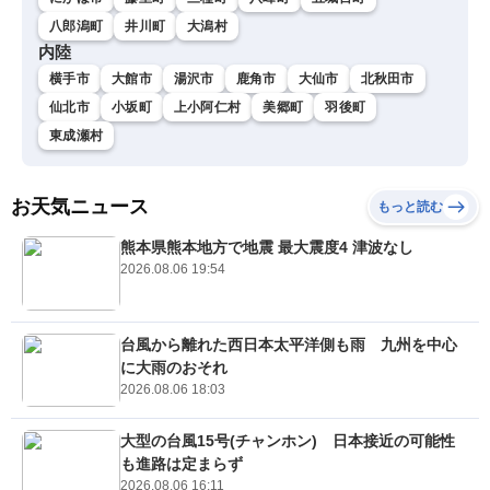
八郎潟町
井川町
大潟村
内陸
横手市
大館市
湯沢市
鹿角市
大仙市
北秋田市
仙北市
小坂町
上小阿仁村
美郷町
羽後町
東成瀬村
お天気ニュース
もっと読む
熊本県熊本地方で地震 最大震度4 津波なし
2026.08.06 19:54
台風から離れた西日本太平洋側も雨 九州を中心
に大雨のおそれ
2026.08.06 18:03
大型の台風15号(チャンホン) 日本接近の可能性
も進路は定まらず
2026.08.06 16:11