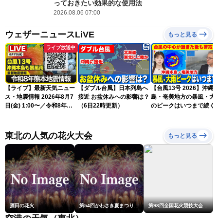
っておきたい効果的な使用法
2026.08.06 07:00
ウェザーニュースLiVE
もっと見る
ライブ放送中
【ライブ】最新天気ニュー
【ダブル台風】日本列島へ
【台風13号 2026】沖縄
ス・地震情報 2026年8月7
接近 お盆休みへの影響は？
島・奄美地方の暴風・大
日(金) 1:00〜／令和8年熊
（6日22時更新）
のピークはいつまで続く
本地震情報 台風13号が沖
（6日18時更新）
縄に接近〈ウェザーニュー
スLiVE〉
東北の人気の花火大会
もっと見る
酒田の花火
第54回かわさき夏まつり花火大会「おらが自慢のでっかい花火」
第98回全国花火競技大会「大曲の花火」