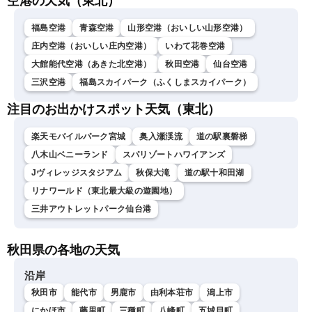
空港の天気（東北）
福島空港
青森空港
山形空港（おいしい山形空港）
庄内空港（おいしい庄内空港）
いわて花巻空港
大館能代空港（あきた北空港）
秋田空港
仙台空港
三沢空港
福島スカイパーク（ふくしまスカイパーク）
注目のお出かけスポット天気（東北）
楽天モバイルパーク宮城
奥入瀬渓流
道の駅裏磐梯
八木山ベニーランド
スパリゾートハワイアンズ
Jヴィレッジスタジアム
秋保大滝
道の駅十和田湖
リナワールド（東北最大級の遊園地）
三井アウトレットパーク仙台港
秋田県の各地の天気
沿岸
秋田市
能代市
男鹿市
由利本荘市
潟上市
にかほ市
藤里町
三種町
八峰町
五城目町