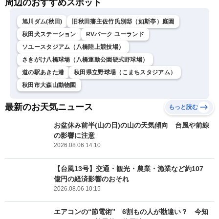
周辺のおすすめスポット
旭川ダム(秋田)
旧秋田藩主佐竹氏別邸（如斯亭）庭園
秋田犬ステーション
RVパーク ユーランド
ソユースタジアム（八橋陸上競技場）
さきがけ八橋球場（八橋運動公園硬式野球場）
道の駅あきた港
秋田県立野球場（こまちスタジアム）
秋田市大森山動物園
最新のお天気ニュース
もっと読む
お盆休み前半(山の日)の山の天気傾向 台風や前線
の影響に注意
2026.08.06 14:10
【台風13号】交通・観光・農業・漁業など約107
億円の経済影響のおそれ
2026.08.06 10:15
エアコンの“節電術” 6割もの人が勘違い？ 今知