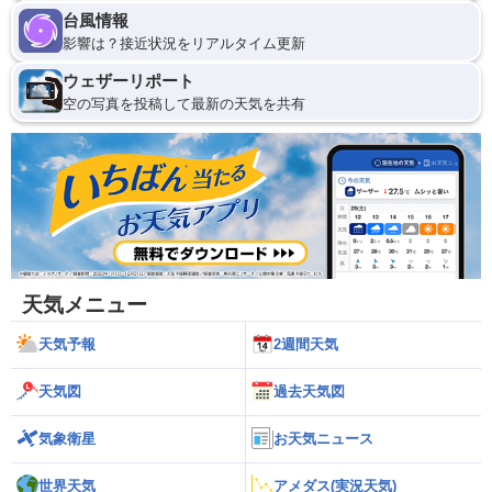
台風情報
影響は？接近状況をリアルタイム更新
ウェザーリポート
空の写真を投稿して最新の天気を共有
天気メニュー
天気予報
2週間天気
天気図
過去天気図
気象衛星
お天気ニュース
世界天気
アメダス(実況天気)