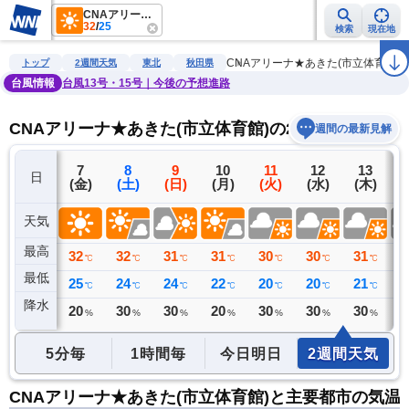
CNAアリーナ★あきた(市立体育館)
32
/
25
検索
現在地
雨雲レーダー
台風情報
地震情報
警報・注意報
2週間天気
ラ
CNAアリーナ★あきた(市立体育館)
トップ
2週間天気
東北
秋田県
台風情報
台風13号・15号｜今後の予想進路
CNAアリーナ★あきた(市立体育館)の2週間天気予報
週間の最新見解
6
7
8
9
10
11
12
13
日
(木)
(金)
(土)
(日)
(月)
(火)
(水)
(木)
(
天気
最高
33
32
32
31
31
30
30
31
3
℃
℃
℃
℃
℃
℃
℃
℃
最低
22
25
24
24
22
20
20
21
2
℃
℃
℃
℃
℃
℃
℃
℃
降水
0
20
30
30
20
30
30
30
6
ミリ
%
%
%
%
%
%
%
5分毎
1時間毎
今日明日
2週間天気
CNAアリーナ★あきた(市立体育館)と主要都市の気温