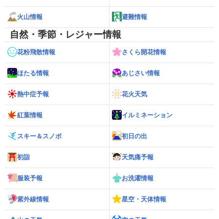
火山情報
避難情報
自然・季節・レジャー情報
花粉飛散情報
さくら開花情報
ほたる情報
あじさい情報
熱中症予報
花火天気
紅葉情報
イルミネーション
スキー＆スノボ
初日の出
初詣
天気痛予報
服装予報
お洗濯情報
紫外線情報
星空・天体情報