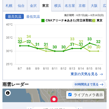
札幌
仙台
金沢
東京
横浜
名古屋
京都
大阪
広
集計期間：8月7日(金)～8月16日(日)
最高気温
最低気温
CNAアリーナ★あきた(市立体育館)
東京
東京の天気を見る
雨雲レーダー
60時間先まで見る