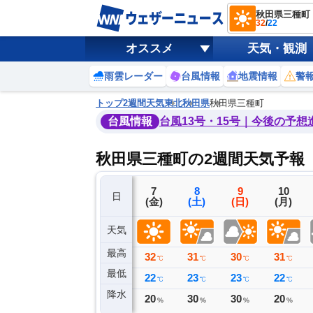
秋田県三種町
32
/
22
オススメ
天気・観測
雨雲レーダー
台風情報
地震情報
警
トップ
2週間天気
東北
秋田県
秋田県三種町
台風情報
台風13号・15号｜今後の予想
秋田県三種町の2週間天気予報
4
5
6
7
8
9
10
日
(火)
(水)
(木)
(金)
(土)
(日)
(月)
天気
最高
30
29
32
32
31
30
31
℃
℃
℃
℃
℃
℃
℃
最低
18
18
20
22
23
23
22
℃
℃
℃
℃
℃
℃
℃
降水
0
0
0
20
30
30
20
ミリ
ミリ
ミリ
%
%
%
%