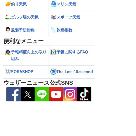
瞬間風速42.2m/s観
が沖縄・奄美に最接近 暴風や大雨警戒
県への影響は？（7
釣り天気
マリン天気
烈な暴風になるおそれ
（7日10時現在）
ゴルフ場の天気
スポーツ天気
風邪予防指数
乾燥指数
便利なメニュー
予報精度向上の取り
予報に関するFAQ
組み
SORASHOP
The Last 10-second
ウェザーニュース公式SNS