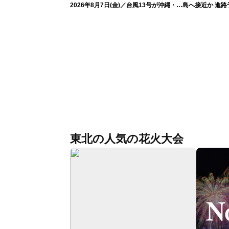
2026年8月7日(金)／台風13号が沖縄・奄
島へ接近か 進
美に最接近へ 令和8年熊本地震情報
（7日13時更新
〈ウェザーニュースLiVEアフタヌーン・
小林李衣奈／内藤邦裕〉
東北の人気の花火大会