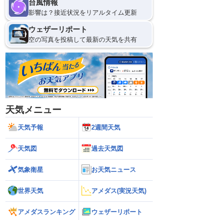
台風情報
影響は？接近状況をリアルタイム更新
ウェザーリポート
空の写真を投稿して最新の天気を共有
天気メニュー
天気予報
2週間天気
天気図
過去天気図
気象衛星
お天気ニュース
世界天気
アメダス(実況天気)
アメダスランキング
ウェザーリポート