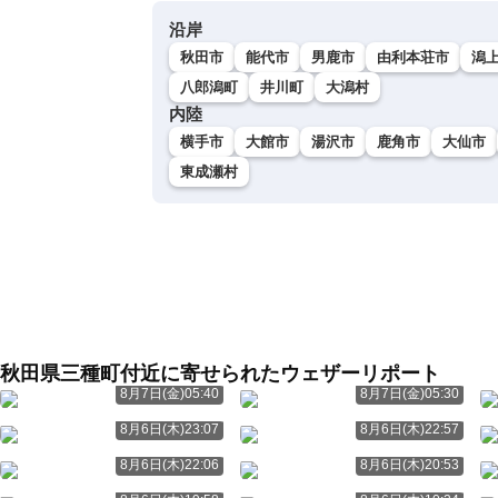
沿岸
秋田市
能代市
男鹿市
由利本荘市
潟
八郎潟町
井川町
大潟村
内陸
横手市
大館市
湯沢市
鹿角市
大仙市
東成瀬村
秋田県三種町付近に寄せられたウェザーリポート
8月7日(金)05:40
8月7日(金)05:30
8月6日(木)23:07
8月6日(木)22:57
8月6日(木)22:06
8月6日(木)20:53