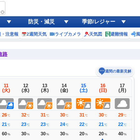
防災・減災
季節/レジャー
報・注意報
2週間天気
ライブカメラ
天気図
避難情報
進路
週間の最新見解
11
12
13
14
15
16
17
(火)
(水)
(木)
(金)
(土)
(日)
(月)
26
32
31
30
31
30
29
3
℃
℃
℃
℃
℃
℃
℃
21
23
23
24
22
21
22
2
℃
℃
℃
℃
℃
℃
℃
60
30
30
30
20
20
40
1
%
%
%
%
%
%
%