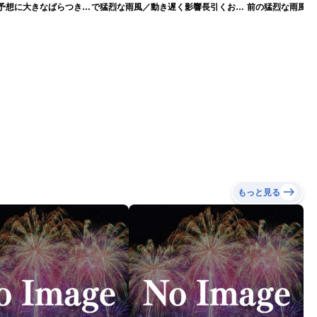
路予想に大きなばらつき
で猛烈な雨風／動き遅く影響長引くおそ
前の猛烈な雨風 最大
）
れ（7日13時更新）
測 吹き返しも猛
（7日11時更新）
もっと見る