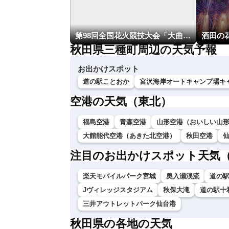
第98回全国花火競技大会「大曲の花火」
酒田の
秋田県三種町周辺の天気予報
お出かけスポット
道の駅ことおか
宮沢海岸オートキャンプ場キ
空港の天気（東北）
福島空港
青森空港
山形空港（おいしい山
大館能代空港（あきた北空港）
秋田空港
注目のお出かけスポット天気
楽天モバイルパーク宮城
奥入瀬渓流
道の
Jヴィレッジスタジアム
秋保大滝
道の駅十
三井アウトレットパーク仙台港
秋田県の各地の天気