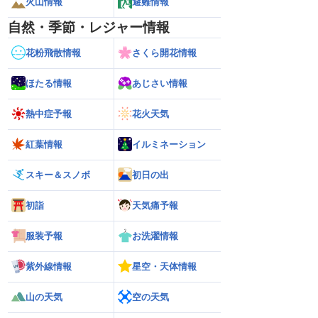
火山情報
避難情報
自然・季節・レジャー情報
花粉飛散情報
さくら開花情報
ほたる情報
あじさい情報
熱中症予報
花火天気
紅葉情報
イルミネーション
スキー＆スノボ
初日の出
初詣
天気痛予報
服装予報
お洗濯情報
紫外線情報
星空・天体情報
山の天気
空の天気
26年】台風の目に入る直
【台風13号 2026】大型で強い台風13号
【台風13号 202