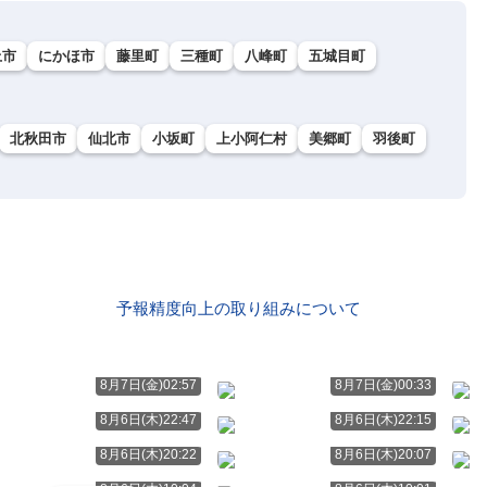
上市
にかほ市
藤里町
三種町
八峰町
五城目町
北秋田市
仙北市
小坂町
上小阿仁村
美郷町
羽後町
予報精度向上の取り組みについて
8月7日(金)02:57
8月7日(金)00:33
8月6日(木)22:47
8月6日(木)22:15
8月6日(木)20:22
8月6日(木)20:07