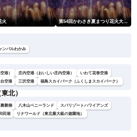
花火
第54回かわさき夏まつり花火大会「おらが自慢のでっかい花火」
ャンパルわかみ
形空港）
庄内空港（おいしい庄内空港）
いわて花巻空港
仙台空港
三沢空港
福島スカイパーク（ふくしまスカイパーク）
（東北）
駅裏磐梯
八木山ベニーランド
スパリゾートハワイアンズ
和田湖
リナワールド（東北最大級の遊園地）