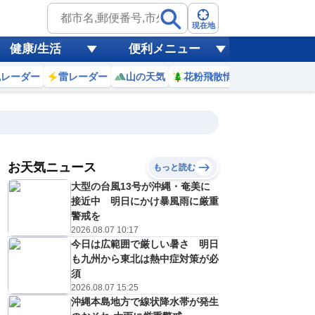
現在地
健康/生活
便利メニュー
風レーダー
雷レーダー
山の天気
花粉飛散情報
世界天気
お天気ニュース
もっと読む
18
19
20
21
大型の台風13号が沖縄・奄美に
(火)
(水)
(木)
(金)
予報の
接近中 明日にかけ暴風雨に厳重
C
C
D
C
信頼度
高
警戒を
A
2026.08.07 10:17
B
今日は広範囲で厳しい暑さ 明日
C
0
31
30
30
D
も九州から東北は熱中症対策が必
℃
℃
℃
℃
E
須
2
23
23
22
低
℃
℃
℃
℃
2026.08.07 15:25
？
0
20
30
20
沖縄本島地方で線状降水帯が発生
%
%
%
%