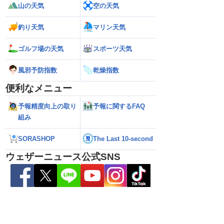
山の天気
空の天気
釣り天気
マリン天気
本の東の海上に近づいて
【台風13号】沖縄・大東島地方に接近
【予報士解説】台
の進路に注意（6日3時
接近前から荒天のおそれ（6日5時更新）
「ERC」とは
ゴルフ場の天気
スポーツ天気
風邪予防指数
乾燥指数
便利なメニュー
予報精度向上の取り
予報に関するFAQ
組み
SORASHOP
The Last 10-second
ウェザーニュース公式SNS