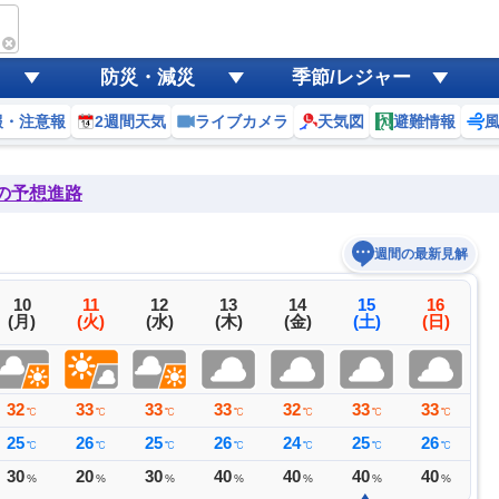
防災・減災
季節/レジャー
報・注意報
2週間天気
ライブカメラ
天気図
避難情報
後の予想進路
週間の最新見解
10
11
12
13
14
15
16
(月)
(火)
(水)
(木)
(金)
(土)
(日)
32
33
33
33
32
33
33
3
℃
℃
℃
℃
℃
℃
℃
25
26
25
26
24
25
26
2
℃
℃
℃
℃
℃
℃
℃
30
20
30
40
40
40
40
3
%
%
%
%
%
%
%