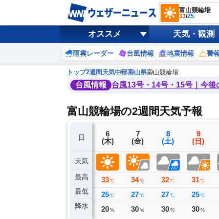
富山競輪場
33
/
25
オススメ
天気・観測
雨雲レーダー
台風情報
地震情報
警
トップ
2週間天気
中部
富山県
富山競輪場
台風情報
台風13号・14号・15号｜今
富山競輪場の2週間天気予報
3
4
5
6
7
8
9
日
(月)
(火)
(水)
(木)
(金)
(土)
(日)
天気
最高
33
33
33
33
34
32
31
℃
℃
℃
℃
℃
℃
℃
最低
26
25
26
25
27
27
25
℃
℃
℃
℃
℃
℃
℃
降水
0
0
0
20
30
30
30
ミリ
ミリ
ミリ
%
%
%
%