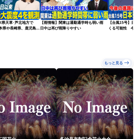
本県天草･芦北地方で
【雨情報】関東は通勤通学時も弱い雨
【台風15号】日
熊本県や長崎県、鹿児島県
日中は再び雨降りやすい
くる可能性 今後
更新）
もっと見る