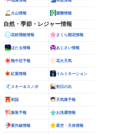
地震情報
津波情報
火山情報
避難情報
自然・季節・レジャー情報
花粉飛散情報
さくら開花情報
ほたる情報
あじさい情報
熱中症予報
花火天気
紅葉情報
イルミネーション
スキー＆スノボ
初日の出
初詣
天気痛予報
服装予報
お洗濯情報
紫外線情報
星空・天体情報