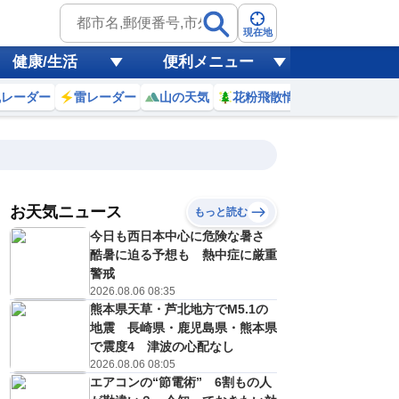
現在地
健康/生活
便利メニュー
風レーダー
雷レーダー
山の天気
花粉飛散情報
世界天気
お天気ニュース
もっと読む
17
18
19
20
今日も西日本中心に危険な暑さ
(月)
(火)
(水)
(木)
予報の
酷暑に迫る予想も 熱中症に厳重
D
E
C
E
信頼度
高
警戒
A
2026.08.06 08:35
B
熊本県天草・芦北地方でM5.1の
C
3
33
32
32
D
地震 長崎県・鹿児島県・熊本県
℃
℃
℃
℃
E
で震度4 津波の心配なし
5
25
25
25
低
℃
℃
℃
℃
2026.08.06 08:05
？
0
30
20
40
エアコンの“節電術” 6割もの人
%
%
%
%