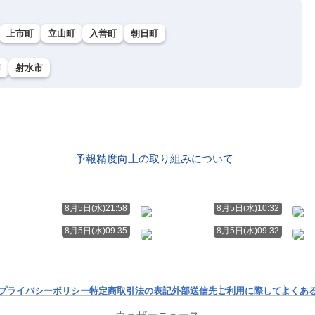
上市町
立山町
入善町
朝日町
市
射水市
予報精度向上の取り組みについて
8月5日(水)21:58
8月5日(水)10:32
8月5日(水)09:35
8月5日(水)09:32
プライバシーポリシー
特定商取引法の表記
外部送信先
ご利用に際して
よくあ