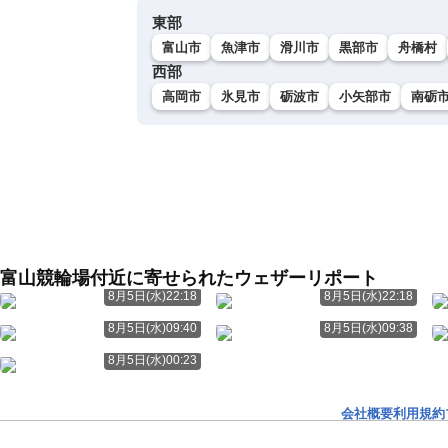
東部
富山市
魚津市
滑川市
黒部市
舟橋村
西部
高岡市
氷見市
砺波市
小矢部市
南砺
富山競輪場付近に寄せられたウェザーリポート
8月5日(水)22:18
8月5日(水)22:18
8月5日(水)09:40
8月5日(水)09:38
8月5日(水)00:23
会社概要
利用規約