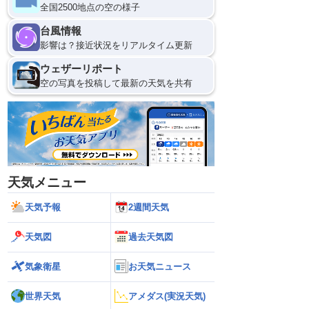
全国2500地点の空の様子
台風情報
影響は？接近状況をリアルタイム更新
ウェザーリポート
空の写真を投稿して最新の天気を共有
天気メニュー
天気予報
2週間天気
天気図
過去天気図
気象衛星
お天気ニュース
世界天気
アメダス(実況天気)