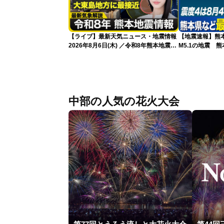
【ライブ】最新天気ニュース・地震情報
【地震速報】熊
2026年8月6日(木) ／令和8年熊本地震情
M5.1の地震 
報／台風13号が大東島地方に最接近 沖
で震度4を観測
縄は荒天警戒 〈ウェザーニュースLiVE
サンシャイン・松本真央／山口剛央〉
中部の人気の花火大会