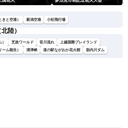
三国花火
多治見市制記念花火大会
ときと空港）
新潟空港
小松飛行場
（北陸）
ム）
芝政ワールド
笹川流れ
上越国際プレイランド
リーム能生）
清津峡
道の駅ながおか花火館
胎内川ダム