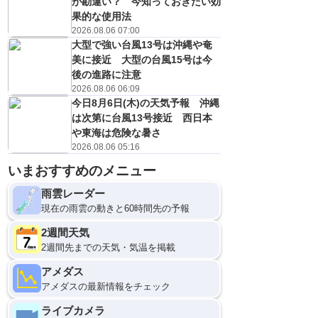
が勘違い？ 今知っておきたい効
果的な使用法
2026.08.06 07:00
大型で強い台風13号は沖縄や奄
美に接近 大型の台風15号は今
後の進路に注意
2026.08.06 06:09
今日8月6日(木)の天気予報 沖縄
は次第に台風13号接近 西日本
や東海は危険な暑さ
2026.08.06 05:16
いまおすすめのメニュー
雨雲レーダー
現在の雨雲の動きと60時間先の予報
2週間天気
2週間先までの天気・気温を掲載
アメダス
アメダスの最新情報をチェック
ライブカメラ