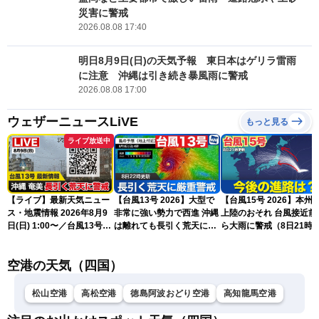
災害に警戒
2026.08.08 17:40
明日8月9日(日)の天気予報 東日本はゲリラ雷雨
に注意 沖縄は引き続き暴風雨に警戒
2026.08.08 17:00
ウェザーニュースLiVE
もっと見る
ライブ放送中
【ライブ】最新天気ニュー
【台風13号 2026】大型で
【台風15号 2026】本州
ス・地震情報 2026年8月9
非常に強い勢力で西進 沖縄
上陸のおそれ 台風接近前
日(日) 1:00〜／台風13号・
は離れても長引く荒天に厳
ら大雨に警戒（8日21時
15号情報 令和8年熊本地
重警戒(8日22時更新)
新）
震情報〈ウェザーニュース
空港の天気（四国）
LiVE〉
松山空港
高松空港
徳島阿波おどり空港
高知龍馬空港