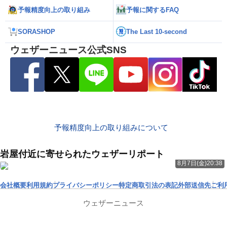
予報精度向上の取り組み
予報に関するFAQ
SORASHOP
The Last 10-second
ウェザーニュース公式SNS
予報精度向上の取り組みについて
岩屋付近に寄せられたウェザーリポート
8月7日(金)20:38
会社概要
利用規約
プライバシーポリシー
特定商取引法の表記
外部送信先
ご利
ウェザーニュース