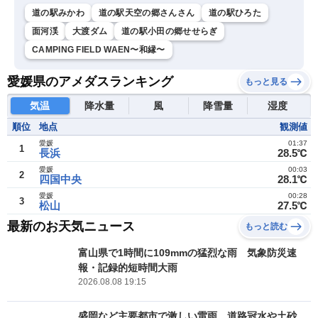
道の駅みかわ
道の駅天空の郷さんさん
道の駅ひろた
面河渓
大渡ダム
道の駅小田の郷せせらぎ
CAMPING FIELD WAEN〜和縁〜
愛媛県のアメダスランキング
もっと見る
気温
降水量
風
降雪量
湿度
順位
地点
観測値
愛媛
01:37
1
長浜
28.5℃
愛媛
00:03
2
四国中央
28.1℃
愛媛
00:28
3
松山
27.5℃
最新のお天気ニュース
もっと読む
富山県で1時間に109mmの猛烈な雨 気象防災速
報・記録的短時間大雨
2026.08.08 19:15
盛岡など主要都市で激しい雷雨 道路冠水や土砂