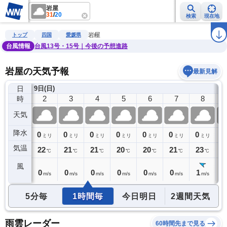
岩屋
31
/
20
検索
現在地
雨雲レーダー
台風情報
地震情報
警報・注意報
2週間天気
ラ
岩屋
トップ
四国
愛媛県
台風情報
台風13号・15号｜今後の予想進路
岩屋の天気予報
最新見解
日
9日(日)
1
2
3
4
5
6
7
8
時
天気
降水
0
0
0
0
0
0
0
0
0
ミリ
ミリ
ミリ
ミリ
ミリ
ミリ
ミリ
ミリ
気温
22
22
21
21
20
20
21
23
2
℃
℃
℃
℃
℃
℃
℃
℃
風
0
0
0
0
0
0
0
1
1
m/s
m/s
m/s
m/s
m/s
m/s
m/s
m/s
5分毎
1時間毎
今日明日
2週間天気
雨雲レーダー
60時間先まで見る