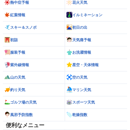
熱中症予報
花火天気
紅葉情報
イルミネーション
スキー＆スノボ
初日の出
初詣
天気痛予報
服装予報
お洗濯情報
紫外線情報
星空・天体情報
山の天気
空の天気
釣り天気
マリン天気
ゴルフ場の天気
スポーツ天気
風邪予防指数
乾燥指数
便利なメニュー