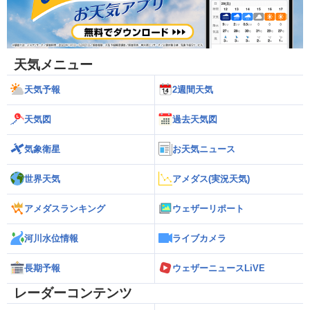
天気メニュー
天気予報
2週間天気
天気図
過去天気図
気象衛星
お天気ニュース
世界天気
アメダス(実況天気)
アメダスランキング
ウェザーリポート
河川水位情報
ライブカメラ
長期予報
ウェザーニュースLiVE
レーダーコンテンツ