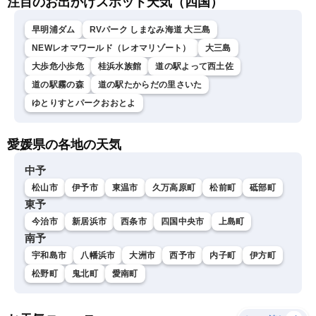
注目のお出かけスポット天気（四国）
早明浦ダム
RVパーク しまなみ海道 大三島
NEWレオマワールド（レオマリゾート）
大三島
大歩危小歩危
桂浜水族館
道の駅よって西土佐
道の駅霧の森
道の駅たからだの里さいた
ゆとりすとパークおおとよ
愛媛県の各地の天気
中予
松山市
伊予市
東温市
久万高原町
松前町
砥部町
東予
今治市
新居浜市
西条市
四国中央市
上島町
南予
宇和島市
八幡浜市
大洲市
西予市
内子町
伊方町
松野町
鬼北町
愛南町