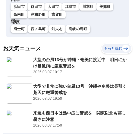
浜田市
益田市
大田市
江津市
川本町
美郷町
邑南町
津和野町
吉賀町
隠岐
海士町
西ノ島町
知夫村
隠岐の島町
お天気ニュース
もっと読む
大型の台風13号が沖縄・奄美に接近中 明日にか
け暴風雨に厳重警戒を
2026.08.07 10:17
大型で非常に強い台風13号 沖縄や奄美は長引く
荒天に厳重警戒を
2026.08.07 19:50
来週も西日本は熱中症に警戒を 関東以北も蒸し
暑さに注意
2026.08.07 17:50