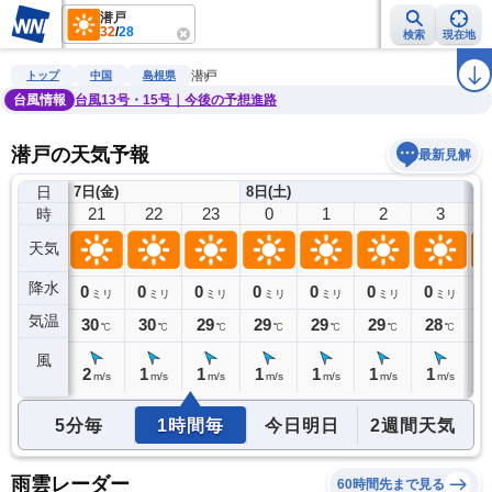
潜戸
32
/
28
検索
現在地
雨雲レーダー
台風情報
地震情報
警報・注意報
2週間天気
ラ
潜戸
トップ
中国
島根県
台風情報
台風13号・15号｜今後の予想進路
潜戸の天気予報
最新見解
日
7日(金)
8日(土)
20
21
22
23
0
1
2
3
時
天気
降水
0
0
0
0
0
0
0
0
0
ミリ
ミリ
ミリ
ミリ
ミリ
ミリ
ミリ
ミリ
気温
31
30
30
29
29
29
29
28
2
℃
℃
℃
℃
℃
℃
℃
℃
風
2
2
1
1
1
1
1
1
1
m/s
m/s
m/s
m/s
m/s
m/s
m/s
m/s
5分毎
1時間毎
今日明日
2週間天気
雨雲レーダー
60時間先まで見る