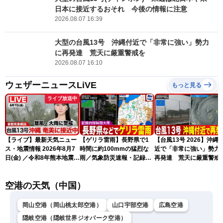
日本に接近するおそれ 今後の情報に注意
2026.08.07 16:39
大型の台風13号 沖縄付近で「非常に強い」勢力
に再発達 荒天に厳重警戒を
2026.08.07 16:10
ウェザーニュースLiVE
もっと見る
ライブ放送中
【ライブ】最新天気ニュー
【ゲリラ雷雨】長野県で1
【台風13号 2026】沖縄
ス・地震情報 2026年8月7
時間に約100mmの猛烈な
近で「非常に強い」勢力
日(金) ／令和8年熊本地震情
雨／気象防災速報・記録的
再発達 荒天に厳重警戒
報 台風13号の影響に警戒
短時間大雨
（7日18時最新情報）
〈ウェザーニュースLiVEム
空港の天気（中国）
ーン・駒木結衣／内藤邦
裕〉
岡山空港（岡山桃太郎空港）
山口宇部空港
広島空港
隠岐空港（隠岐世界ジオパーク空港）