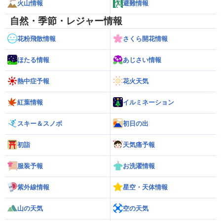
火山情報
避難情報
自然・季節・レジャー情報
花粉飛散情報
さくら開花情報
ほたる情報
あじさい情報
熱中症予報
花火天気
紅葉情報
イルミネーション
スキー＆スノボ
初日の出
初詣
天気痛予報
服装予報
お洗濯情報
紫外線情報
星空・天体情報
山の天気
空の天気