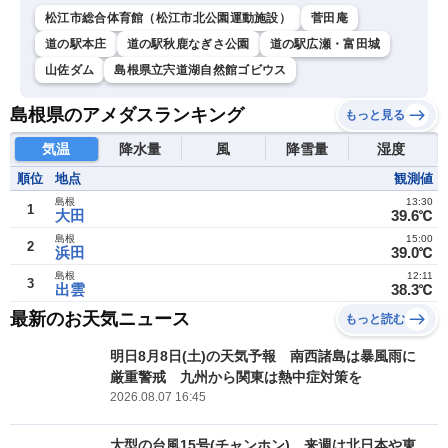
松江市総合体育館（松江市北公園運動施設）
菅田庵
道の駅本庄
道の駅秋鹿なぎさ公園
道の駅広瀬・富田城
山佐ダム
島根県立宍道湖自然館ゴビウス
島根県のアメダスランキング
もっと見る
気温
降水量
風
降雪量
湿度
順位
地点
観測値
島根
13:30
1
大田
39.6℃
島根
15:00
2
浜田
39.0℃
島根
12:11
3
出雲
38.3℃
最新のお天気ニュース
もっと読む
明日8月8日(土)の天気予報 南西諸島は暴風雨に
厳重警戒 九州から関東は熱中症対策を
2026.08.07 16:45
大型の台風15号(チャンホン) 来週は北日本や東