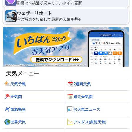
影響は？接近状況をリアルタイム更新
ウェザーリポート
空の写真を投稿して最新の天気を共有
天気メニュー
天気予報
2週間天気
天気図
過去天気図
気象衛星
お天気ニュース
世界天気
アメダス(実況天気)