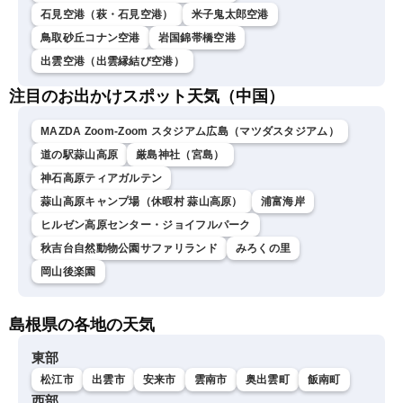
石見空港（萩・石見空港）
米子鬼太郎空港
鳥取砂丘コナン空港
岩国錦帯橋空港
出雲空港（出雲縁結び空港）
注目のお出かけスポット天気（中国）
MAZDA Zoom-Zoom スタジアム広島（マツダスタジアム）
道の駅蒜山高原
厳島神社（宮島）
神石高原ティアガルテン
蒜山高原キャンプ場（休暇村 蒜山高原）
浦富海岸
ヒルゼン高原センター・ジョイフルパーク
秋吉台自然動物公園サファリランド
みろくの里
岡山後楽園
島根県の各地の天気
東部
松江市
出雲市
安来市
雲南市
奥出雲町
飯南町
西部