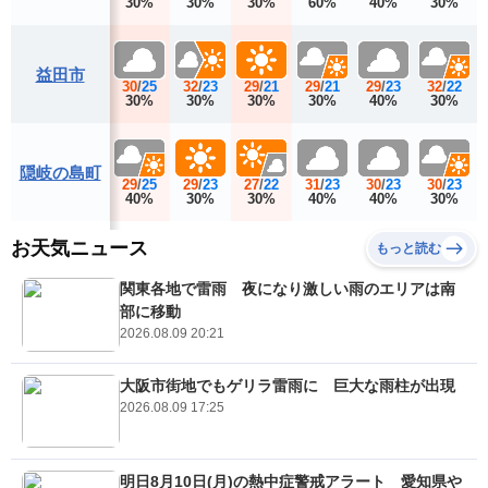
30%
30%
30%
60%
40%
30%
益田市
30
/
25
32
/
23
29
/
21
29
/
21
29
/
23
32
/
22
30%
30%
30%
30%
40%
30%
隠岐の島町
29
/
25
29
/
23
27
/
22
31
/
23
30
/
23
30
/
23
40%
30%
30%
40%
40%
30%
お天気ニュース
もっと読む
関東各地で雷雨 夜になり激しい雨のエリアは南
部に移動
2026.08.09 20:21
大阪市街地でもゲリラ雷雨に 巨大な雨柱が出現
2026.08.09 17:25
明日8月10日(月)の熱中症警戒アラート 愛知県や