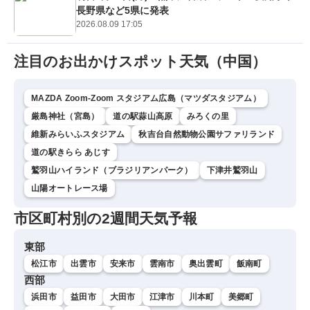
長野県など5県に発表
2026.08.09 17:05
注目のお出かけスポット天気（中国）
MAZDA Zoom-Zoom スタジアム広島（マツダスタジアム）
厳島神社（宮島）
道の駅蒜山高原
みろくの里
維新みらいふスタジアム
秋吉台自然動物公園サファリランド
道の駅きらら あじす
鷲羽山ハイランド（ブラジリアンパーク）
下津井鷲羽山
山陽オートレース場
市区町村別の2週間天気予報
東部
松江市
出雲市
安来市
雲南市
奥出雲町
飯南町
西部
浜田市
益田市
大田市
江津市
川本町
美郷町