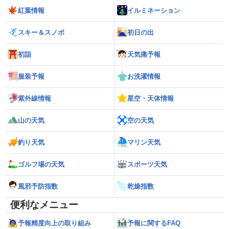
紅葉情報
イルミネーション
スキー＆スノボ
初日の出
初詣
天気痛予報
服装予報
お洗濯情報
紫外線情報
星空・天体情報
山の天気
空の天気
釣り天気
マリン天気
ゴルフ場の天気
スポーツ天気
風邪予防指数
乾燥指数
便利なメニュー
予報精度向上の取り組み
予報に関するFAQ