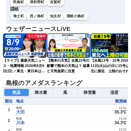
邑南町
津和野町
吉賀町
隠岐
海士町
西ノ島町
知夫村
隠岐の島町
ウェザーニュースLiVE
ライブ放送中
【ライブ】最新天気ニュー
【熊本の天気】台風15号の
【台風13号・15号 2026
ス・地震情報 2026年8月9
影響で熊本の天気は？ 猛暑
11日(火)山の日に15号は
日(日) ／東北・東日本は急
と天気急変に注意
北に接近、上陸のおそれ
な雷雨に注意〈ウェザーニ
（9日15時更新）
ュースLiVEムーン・駒木結
島根のアメダスランキング
衣／芳野達郎〉
気温
降水量
風
降雪量
湿度
順位
地点
観測値
島根
12:41
1
大田
35.3℃
島根
13:26
2
川本
34.3℃
島根
13:22