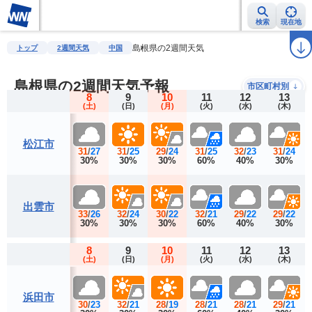
検索
現在地
雨雲レーダー
台風情報
地震情報
警報・注意報
2週間天気
ラ
島根県の2週間天気
トップ
2週間天気
中国
島根県の2週間天気予報
市区町村別
8
9
10
11
12
13
(土)
(日)
(月)
(火)
(水)
(木)
松江市
31
/
27
31
/
25
29
/
24
31
/
25
32
/
23
31
/
24
30%
30%
30%
60%
40%
30%
出雲市
33
/
26
32
/
24
30
/
22
32
/
21
29
/
22
29
/
22
30%
30%
30%
60%
40%
30%
8
9
10
11
12
13
(土)
(日)
(月)
(火)
(水)
(木)
浜田市
30
/
23
32
/
21
28
/
19
28
/
21
28
/
21
29
/
21