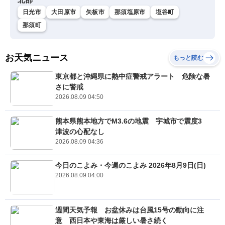
日光市
大田原市
矢板市
那須塩原市
塩谷町
那須町
お天気ニュース
もっと読む
東京都と沖縄県に熱中症警戒アラート 危険な暑
さに警戒
2026.08.09 04:50
熊本県熊本地方でM3.6の地震 宇城市で震度3
津波の心配なし
2026.08.09 04:36
今日のこよみ・今週のこよみ 2026年8月9日(日)
2026.08.09 04:00
週間天気予報 お盆休みは台風15号の動向に注
意 西日本や東海は厳しい暑さ続く