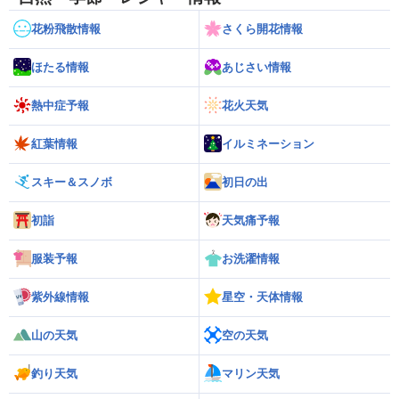
花粉飛散情報
さくら開花情報
ほたる情報
あじさい情報
熱中症予報
花火天気
紅葉情報
イルミネーション
スキー＆スノボ
初日の出
初詣
天気痛予報
服装予報
お洗濯情報
紫外線情報
星空・天体情報
山の天気
空の天気
釣り天気
マリン天気