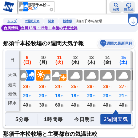
那須千本松牧場
29
/
20
検索
現在地
雨雲レーダー
台風情報
地震情報
警報・注意報
2週間天気
ラ
那須千本松牧場
トップ
2週間天気
関東
栃木県
台風情報
台風13号・15号｜今後の予想進路
那須千本松牧場の2週間天気予報
週間の最新見解
8
9
10
11
12
13
14
15
日
(土)
(日)
(月)
(火)
(水)
(木)
(金)
(土)
(
天気
最高
32
29
29
24
25
26
26
27
2
℃
℃
℃
℃
℃
℃
℃
℃
最低
21
20
20
18
18
20
20
21
1
℃
℃
℃
℃
℃
℃
℃
℃
降水
6
40
30
60
40
40
40
40
4
ミリ
%
%
%
%
%
%
%
5分毎
1時間毎
今日明日
2週間天気
那須千本松牧場と主要都市の気温比較