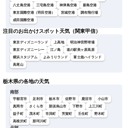
八丈島空港
三宅島空港
神津島空港
新島空港
東京国際空港（羽田空港）
茨城空港
調布飛行場
成田国際空港
注目のお出かけスポット天気（関東甲信）
東京ディズニーランド
上高地
明治神宮野球場
東京ディズニーシー
江ノ島
道の駅美ヶ原高原
横浜スタジアム
よみうりランド
富士急ハイランド
高尾山
栃木県の各地の天気
南部
宇都宮市
足利市
栃木市
佐野市
鹿沼市
小山市
真岡市
さくら市
那須烏山市
下野市
上三川町
益子町
茂木町
市貝町
芳賀町
壬生町
野木町
高根沢町
那珂川町
北部