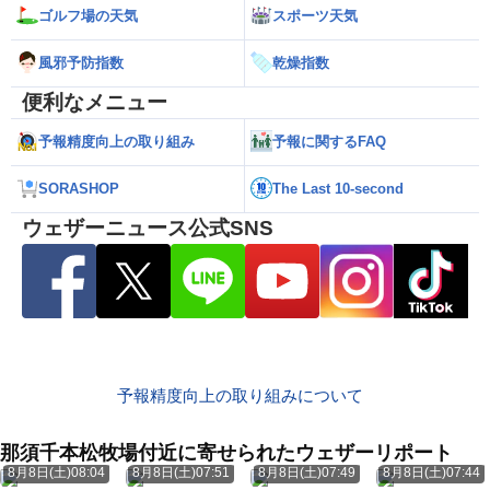
ゴルフ場の天気
スポーツ天気
風邪予防指数
乾燥指数
便利なメニュー
予報精度向上の取り組み
予報に関するFAQ
SORASHOP
The Last 10-second
ウェザーニュース公式SNS
予報精度向上の取り組みについて
那須千本松牧場付近に寄せられたウェザーリポート
8月8日(土)08:04
8月8日(土)07:51
8月8日(土)07:49
8月8日(土)07:44