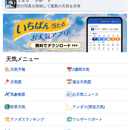
空の写真を投稿して最新の天気を共有
天気メニュー
天気予報
2週間天気
天気図
過去天気図
気象衛星
お天気ニュース
世界天気
アメダス(実況天気)
アメダスランキング
ウェザーリポート