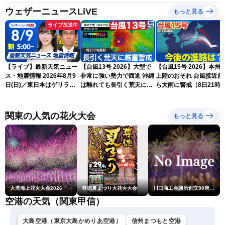
ウェザーニュースLiVE
もっと見る
ライブ放送中
【ライブ】最新天気ニュー
【台風13号 2026】大型で
【台風15号 2026】本州
ス・地震情報 2026年8月9
非常に強い勢力で西進 沖縄
上陸のおそれ 台風接近前
日(日)／東日本はゲリラ雷
は離れても長引く荒天に厳
ら大雨に警戒（8日21時
雨に注意 沖縄は引き続き
重警戒(8日22時更新)
新）
暴風雨に警戒〈ウェザーニ
ュースLiVEモーニング・魚
関東の人気の花火大会
もっと見る
住茉由／山口剛央〉
大洗海上花火大会2026
尊徳夏まつり大花火大会
川口商工会議所創立90周年・青年部40周年・女性会30周年記念 第6回川口花火大会
空港の天気（関東甲信）
大島空港（東京大島かめりあ空港）
信州まつもと空港