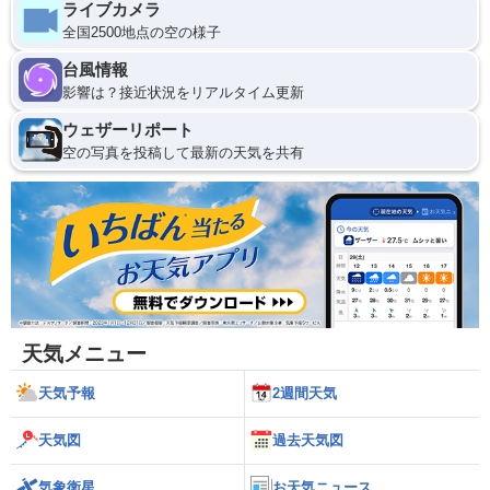
ライブカメラ
全国2500地点の空の様子
台風情報
影響は？接近状況をリアルタイム更新
ウェザーリポート
空の写真を投稿して最新の天気を共有
天気メニュー
天気予報
2週間天気
天気図
過去天気図
気象衛星
お天気ニュース