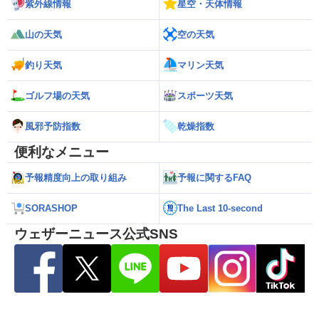
紫外線情報
星空・天体情報
山の天気
空の天気
釣り天気
マリン天気
ゴルフ場の天気
スポーツ天気
風邪予防指数
乾燥指数
便利なメニュー
予報精度向上の取り組み
予報に関するFAQ
SORASHOP
The Last 10-second
ウェザーニュース公式SNS