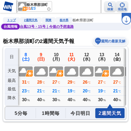
栃木県那須町
31
/
23
検索
現在地
雨雲レーダー
台風情報
地震情報
警報・注意報
2週間天気
ラ
栃木県那須町
トップ
2週間天気
関東
栃木県
台風情報
台風13号・15号｜今後の予想進路
栃木県那須町の2週間天気予報
週間の最新見解
7
8
9
10
11
12
13
14
日
(金)
(土)
(日)
(月)
(火)
(水)
(木)
(金)
(
天気
最高
33
31
28
27
29
26
27
27
2
℃
℃
℃
℃
℃
℃
℃
℃
最低
25
23
21
21
19
20
19
21
2
℃
℃
℃
℃
℃
℃
℃
℃
降水
0
30
40
30
40
40
30
40
4
ミリ
%
%
%
%
%
%
%
5分毎
1時間毎
今日明日
2週間天気