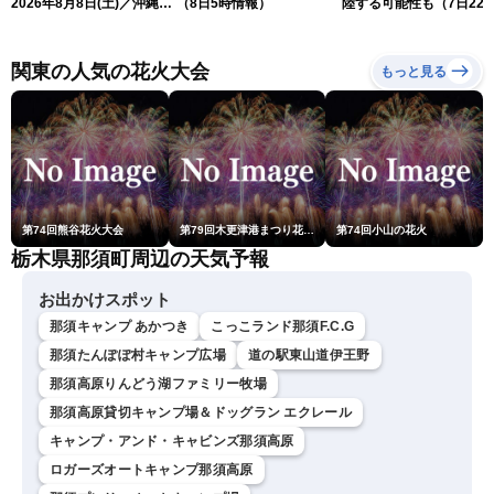
2026年8月8日(土)／沖縄・
（8日5時情報）
陸する可能性も（7日22
奄美は大荒れの天気が続く
情報）
／令和8年熊本地震情報 ／
〈ウェザーニュースLiVEモ
関東の人気の花火大会
もっと見る
ーニング・松本真央／山口
剛央〉
第74回熊谷花火大会
第79回木更津港まつり花火大会
第74回小山の花火
栃木県那須町周辺の天気予報
お出かけスポット
那須キャンプ あかつき
こっこランド那須F.C.G
那須たんぽぽ村キャンプ広場
道の駅東山道伊王野
那須高原りんどう湖ファミリー牧場
那須高原貸切キャンプ場＆ドッグラン エクレール
キャンプ・アンド・キャビンズ那須高原
ロガーズオートキャンプ那須高原