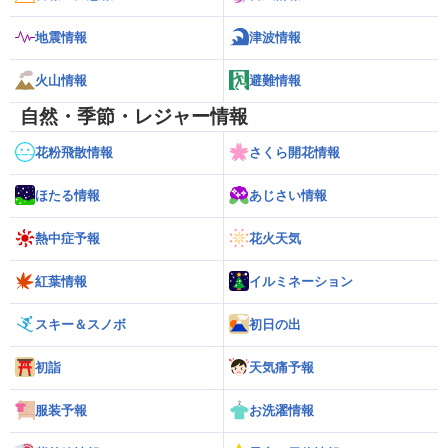
地震情報
津波情報
火山情報
避難情報
自然・季節・レジャー情報
花粉飛散情報
さくら開花情報
ほたる情報
あじさい情報
熱中症予報
花火天気
紅葉情報
イルミネーション
スキー＆スノボ
初日の出
初詣
天気痛予報
服装予報
お洗濯情報