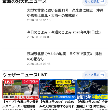
最新のお天気ニュース
もっと読む
大型で非常に強い台風13号 久米島に接近 沖縄
や奄美は暴風・大雨への警戒続く
2026.08.08 04:15
今日のこよみ・今週のこよみ 2026年8月8日(土)
2026.08.08 04:00
茨城県北部でM3.9の地震 日立市で震度3 津波
の心配なし
2026.08.08 03:48
ウェザーニュースLiVE
もっと見る
ライブ放送中
【ライブ】台風13号／最新
【台風15号 2026】お盆休
【台風15号 2026】今後
天気ニュース・地震情報
みの天気に影響するおそれ
進路は？北日本に接近・