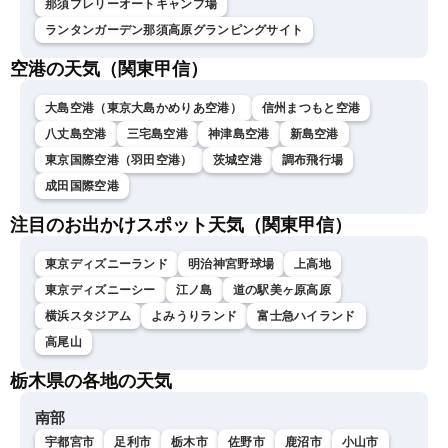
那須プレリーオートキャンプ場
ランタンガーデン那須高原グランピングサイト
空港の天気（関東甲信）
大島空港（東京大島かめりあ空港）
信州まつもと空港
八丈島空港
三宅島空港
神津島空港
新島空港
東京国際空港（羽田空港）
茨城空港
調布飛行場
成田国際空港
注目のお出かけスポット天気（関東甲信）
東京ディズニーランド
明治神宮野球場
上高地
東京ディズニーシー
江ノ島
道の駅美ヶ原高原
横浜スタジアム
よみうりランド
富士急ハイランド
高尾山
栃木県の各地の天気
南部
宇都宮市
足利市
栃木市
佐野市
鹿沼市
小山市