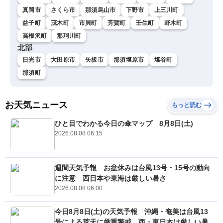
真岡市
さくら市
那須烏山市
下野市
上三川町
益子町
茂木町
市貝町
芳賀町
壬生町
野木町
高根沢町
那珂川町
北部
日光市
大田原市
矢板市
那須塩原市
塩谷町
那須町
お天気ニュース
もっと読む
ひと目でわかる今日の傘マップ 8月8日(土)
2026.08.08 06:15
週間天気予報 お盆休みは台風13号・15号の動向
に注意 西日本や東海は厳しい暑さ
2026.08.08 06:00
今日8月8日(土)の天気予報 沖縄・奄美は台風13
号による荒天に厳重警戒 西・東日本は厳しい暑