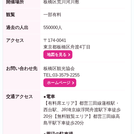
開催場所
板橋区荒川河川敷
観覧
一部有料
過去の人出
550000人
アクセス
〒174-0041
東京都板橋区舟渡4丁目
地図を見る
お問い合わせ先
板橋区観光協会
TEL:03-3579-2255
ホームページ
交通アクセス
●電車
【有料席エリア】都営三田線蓮根駅・
西台駅、JR埼京線浮間舟渡駅下車徒歩
20分【無料観覧エリア】都営三田線高
島平駅下車徒歩20分
●周辺の駐車場