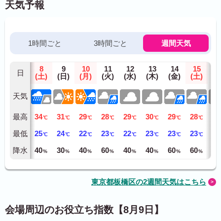
天気予報
1時間ごと
3時間ごと
週間天気
8
9
10
11
12
13
14
15
1
日
(土)
(日)
(月)
(火)
(水)
(木)
(金)
(土)
(日
天気
最高
34
31
29
28
29
30
29
28
30
℃
℃
℃
℃
℃
℃
℃
℃
最低
25
24
22
23
22
23
23
23
23
℃
℃
℃
℃
℃
℃
℃
℃
降水
40
30
40
60
40
40
60
60
40
%
%
%
%
%
%
%
%
東京都板橋区の2週間天気はこちら
会場周辺のお役立ち指数【8月9日】