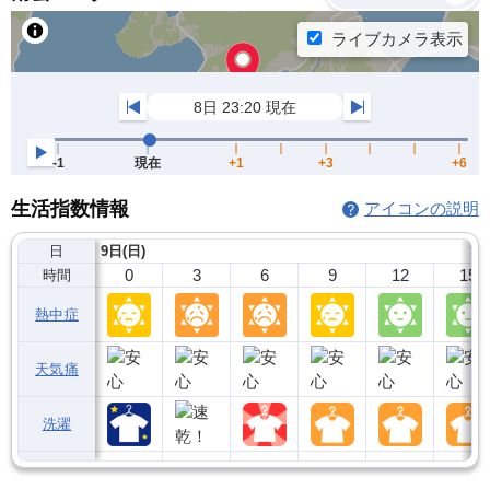
生活指数情報
アイコンの説明
日
9日(日)
0
3
6
9
12
15
時間
熱中症
天気痛
洗濯