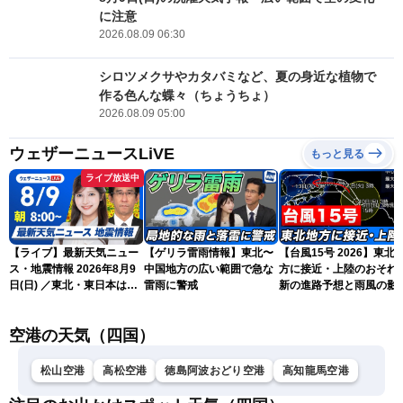
に注意
2026.08.09 06:30
シロツメクサやカタバミなど、夏の身近な植物で
作る色んな蝶々（ちょうちょ）
2026.08.09 05:00
ウェザーニュースLiVE
もっと見る
ライブ放送中
【ライブ】最新天気ニュー
【ゲリラ雷雨情報】東北〜
【台風15号 2026】東北
ス・地震情報 2026年8月9
中国地方の広い範囲で急な
方に接近・上陸のおそれ 
日(日) ／東北・東日本は急
雷雨に警戒
新の進路予想と雨風の影
な雷雨に注意 沖縄は暴風
（9日6時更新）
雨に警戒続く〈ウェザーニ
空港の天気（四国）
ュースLiVEサンシャイン・
岡本結子リサ／山口剛央〉
松山空港
高松空港
徳島阿波おどり空港
高知龍馬空港