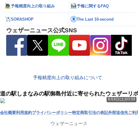
予報精度向上の取り組み
予報に関するFAQ
SORASHOP
The Last 10-second
ウェザーニュース公式SNS
予報精度向上の取り組みについて
道の駅しまなみの駅御島付近に寄せられたウェザーリ
8月8日(土)03:09
会社概要
利用規約
プライバシーポリシー
特定商取引法の表記
外部送信先
ご利
ウェザーニュース