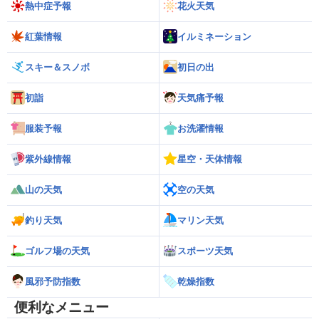
熱中症予報
花火天気
紅葉情報
イルミネーション
スキー＆スノボ
初日の出
初詣
天気痛予報
服装予報
お洗濯情報
紫外線情報
星空・天体情報
山の天気
空の天気
釣り天気
マリン天気
ゴルフ場の天気
スポーツ天気
風邪予防指数
乾燥指数
便利なメニュー