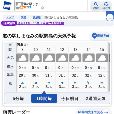
道の駅しまなみの駅御島
32
/
23
検索
現在地
雨雲レーダー
台風情報
地震情報
警報・注意報
2週間天気
ラ
道の駅しまなみの駅御島
トップ
四国
愛媛県
台風情報
台風13号・15号｜今後の予想進路
道の駅しまなみの駅御島の天気予報
最新見解
日
9日(日)
8
9
10
11
12
13
14
15
時
天気
降水
0
0
0
0
0
0
0
0
0
ミリ
ミリ
ミリ
ミリ
ミリ
ミリ
ミリ
ミリ
気温
28
29
30
31
31
32
32
32
3
℃
℃
℃
℃
℃
℃
℃
℃
風
2
2
2
3
3
3
3
3
2
m/s
m/s
m/s
m/s
m/s
m/s
m/s
m/s
5分毎
1時間毎
今日明日
2週間天気
雨雲レーダー
60時間先まで見る