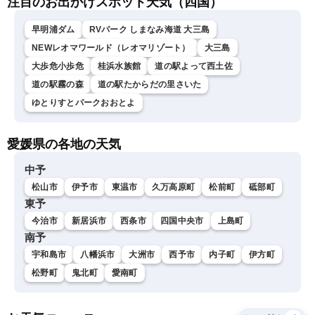
注目のお出かけスポット天気（四国）
早明浦ダム
RVパーク しまなみ海道 大三島
NEWレオマワールド（レオマリゾート）
大三島
大歩危小歩危
桂浜水族館
道の駅よって西土佐
道の駅霧の森
道の駅たからだの里さいた
ゆとりすとパークおおとよ
愛媛県の各地の天気
中予
松山市
伊予市
東温市
久万高原町
松前町
砥部町
東予
今治市
新居浜市
西条市
四国中央市
上島町
南予
宇和島市
八幡浜市
大洲市
西予市
内子町
伊方町
松野町
鬼北町
愛南町