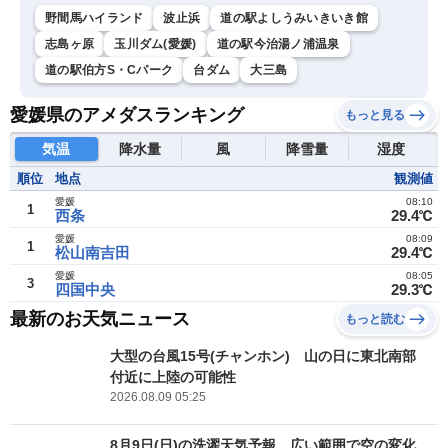
野間馬ハイランド
波止浜
道の駅よしうみいきいき館
志島ヶ原
玉川ダム(愛媛)
道の駅今治湯ノ浦温泉
道の駅伯方S・Cパーク
台ダム
大三島
愛媛県のアメダスランキング
もっと見る
気温
降水量
風
降雪量
湿度
順位
地点
観測値
愛媛
08:10
1
西条
29.4℃
愛媛
08:09
1
松山南吉田
29.4℃
愛媛
08:05
3
四国中央
29.3℃
最新のお天気ニュース
もっと読む
大型の台風15号(チャンホン) 山の日に東北南部
付近に上陸の可能性
2026.08.09 05:25
8月9日(日)の洗濯天気予報 広い範囲で空の変化