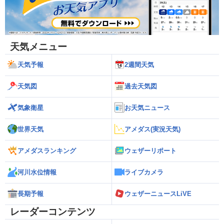
天気メニュー
天気予報
2週間天気
天気図
過去天気図
気象衛星
お天気ニュース
世界天気
アメダス(実況天気)
アメダスランキング
ウェザーリポート
河川水位情報
ライブカメラ
長期予報
ウェザーニュースLiVE
レーダーコンテンツ