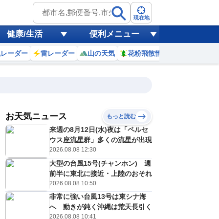
現在地
健康/生活
便利メニュー
風レーダー
雷レーダー
山の天気
花粉飛散情報
世界天気
お天気ニュース
もっと読む
来週の8月12日(水)夜は「ペルセ
4
5
6
7
8
9
10
11
ウス座流星群」多くの流星が出現
2026.08.08 12:30
大型の台風15号(チャンホン) 週
0
0
0
0
0
0
0
0
前半に東北に接近・上陸のおそれ
ミリ
ミリ
ミリ
ミリ
ミリ
ミリ
ミリ
ミリ
ミリ
2026.08.08 10:50
27
27
27
27
29
29
30
31
℃
℃
℃
℃
℃
℃
℃
℃
℃
非常に強い台風13号は東シナ海
へ 動きが鈍く沖縄は荒天長引く
1
1
1
1
2
2
2
2
/s
m/s
m/s
m/s
m/s
m/s
m/s
m/s
m/s
2026.08.08 10:41