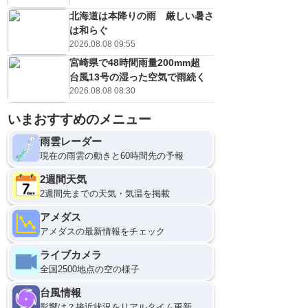
北海道は本降りの雨 厳しい暑さ
は和らぐ
2026.08.08 09:55
宮崎県で48時間雨量200mm超
台風13号の湿った空気で雨続く
2026.08.08 08:30
いまおすすめのメニュー
雨雲レーダー
現在の雨雲の動きと60時間先の予報
2週間天気
2週間先までの天気・気温を掲載
アメダス
アメダスの最新情報をチェック
ライブカメラ
全国2500地点の空の様子
台風情報
影響は？接近状況をリアルタイム更新