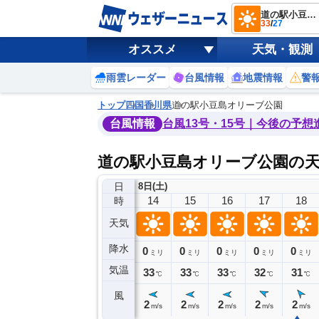
道の駅小豆島オリーブ公園
33
/
27
オススメ
天気・観測
雨雲レーダー
台風情報
地震情報
警
トップ
四国
香川県
道の駅小豆島オリーブ公園
台風情報
台風13号・15号｜今後の予想
道の駅小豆島オリーブ公園の
日
8日(土)
10
11
12
13
14
15
16
17
18
時
天気
降水
0
0
0
0
0
0
0
0
ミリ
ミリ
ミリ
ミリ
ミリ
ミリ
ミリ
ミリ
ミリ
気温
31
32
33
33
33
33
33
32
31
℃
℃
℃
℃
℃
℃
℃
℃
℃
風
3
2
2
2
2
2
2
2
2
m/s
m/s
m/s
m/s
m/s
m/s
m/s
m/s
m/s