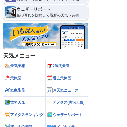
ウェザーリポート
空の写真を投稿して最新の天気を共有
天気メニュー
天気予報
2週間天気
天気図
過去天気図
気象衛星
お天気ニュース
世界天気
アメダス(実況天気)
アメダスランキング
ウェザーリポート
河川水位情報
ライブカメラ