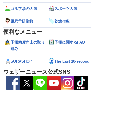
ゴルフ場の天気
スポーツ天気
雷警戒】午後は東日
【台風13号 2026】台風離れてもスパイ
【台風15号 202
風邪予防指数
乾燥指数
状態が非常に不安定に
ラルバンドによる大雨警戒（8日6時情
響するおそれ（8日
報）
便利なメニュー
予報精度向上の取り
予報に関するFAQ
組み
SORASHOP
The Last 10-second
ウェザーニュース公式SNS