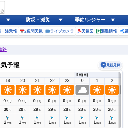
防災・減災
季節/レジャー
報・注意報
2週間天気
ライブカメラ
天気図
避難情報
進路
天気予報
最新見解
9日(日)
19
20
21
22
23
0
1
2
3
0
0
0
0
0
0
0
0
0
ミリ
ミリ
ミリ
ミリ
ミリ
ミリ
ミリ
ミリ
30
29
29
29
28
28
28
28
27
℃
℃
℃
℃
℃
℃
℃
℃
2
1
1
1
1
1
1
1
1
m/s
m/s
m/s
m/s
m/s
m/s
m/s
m/s
m