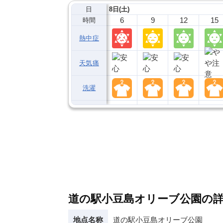
日
8日(土)
6
9
12
15
時間
熱中症
天気痛
洗濯
道の駅小豆島オリーブ公園の
地点名称
道の駅小豆島オリーブ公園