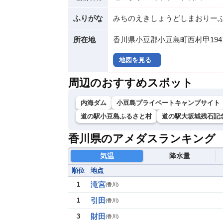
ふりがな
みちのえきしょうどしまおりー
所在地
香川県小豆郡小豆島町西村甲1941
地図を見る
周辺のおすすめスポット
内海ダム
小豆島プライベートキャンプサイト
道の駅小豆島ふるさと村
道の駅大坂城残石記
香川県のアメダスランキング
気温
降水量
順位
地点
滝宮
1
(
香川
)
引田
1
(
香川
)
財田
3
(
香川
)