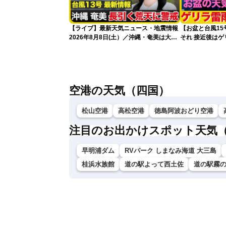
【ライブ】最新天気ニュース・地震情報
【お盆と台風1
2026年8月8日(土）／沖縄・奄美は大荒
それ 接近後は
れの天気が続く／令和8年熊本地震情報
〈ウェザーニュースLiVEコーヒータイ
ム・青原桃香／山口剛央〉
空港の天気（四国）
松山空港
高松空港
徳島阿波おどり空港
注目のお出かけスポット天気
早明浦ダム
RVパーク しまなみ海道 大三島
桂浜水族館
道の駅よって西土佐
道の駅霧