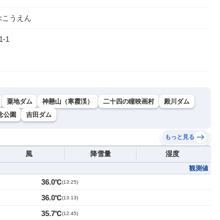
ぶこうえん
-1
粟地ダム
神懸山（寒霞渓）
二十四の瞳映画村
殿川ダム
念公園
吉田ダム
もっと見る
風
降雪量
湿度
観測値
36.0℃
(
13:25
)
36.0℃
(
13:13
)
35.7℃
(
12:45
)