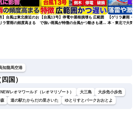
5号】台風は東北接近のお
【台風13号】停電や屋根損壊も 広範囲
【ゲリラ豪雨・落
ゲリラ雷雨の頻度高まる
で強い雨風が特徴の台風かつ動きも遅く
本・東北で大気の
影響が長引くおそれ
2026.08.08
高知龍馬空港
（四国）
NEWレオマワールド（レオマリゾート）
大三島
大歩危小歩危
の森
道の駅たからだの里さいた
ゆとりすとパークおおとよ