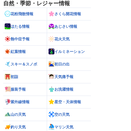
自然・季節・レジャー情報
花粉飛散情報
さくら開花情報
ほたる情報
あじさい情報
熱中症予報
花火天気
紅葉情報
イルミネーション
スキー＆スノボ
初日の出
初詣
天気痛予報
服装予報
お洗濯情報
紫外線情報
星空・天体情報
山の天気
空の天気
釣り天気
マリン天気