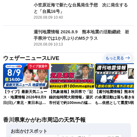
小笠原近海で新たな台風発生予想 次に発生する
と「台風16号」
2026.08.09 10:40
週刊地震情報 2026.8.9 熊本地震の活動継続 岩
手県沖では1か月ぶりのM5クラス
2026.08.09 10:13
ウェザーニュースLiVE
もっと見る
ライブ放送中
【ライブ】最新天気ニュー
【気象速報】秋田県で「記
【週刊地震情報】熊本地
ス・地震情報 2026年8月9
録的短時間大雨情報」湯沢
の余震活動は落ち着き傾
日(日)／東北・東日本は急
市付近で約100mmの猛烈
も…依然として震度5弱
な雷雨に注意〈ウェザーニ
な雨
戒
ュースLiVEアフタヌーン・
香川県東かがわ市周辺の天気予報
小川千奈／芳野達郎〉
お出かけスポット