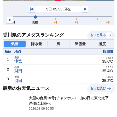
香川県のアメダスランキング
もっと見る
気温
降水量
風
降雪量
湿度
順位
地点
観測値
香川
12:18
1
滝宮
35.6℃
香川
12:31
2
財田
35.4℃
香川
11:29
3
引田
35.2℃
最新のお天気ニュース
もっと読む
大型の台風15号(チャンホン) 山の日に東北太平
洋側に上陸へ
2026.08.09 10:55