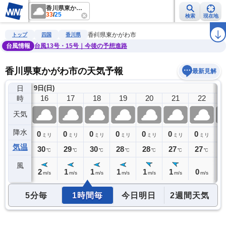
香川県東かがわ市
33
/
25
検索
現在地
雨雲レーダー
台風情報
地震情報
警報・注意報
2週間天気
ラ
香川県東かがわ市
トップ
四国
香川県
台風情報
台風13号・15号｜今後の予想進路
香川県東かがわ市の天気予報
最新見解
日
9日(日)
15
16
17
18
19
20
21
22
時
天気
降水
0
0
0
0
0
0
0
0
0
ミリ
ミリ
ミリ
ミリ
ミリ
ミリ
ミリ
ミリ
気温
31
30
29
30
28
28
27
27
2
℃
℃
℃
℃
℃
℃
℃
℃
風
2
2
1
1
1
1
1
0
0
m/s
m/s
m/s
m/s
m/s
m/s
m/s
m/s
5分毎
1時間毎
今日明日
2週間天気