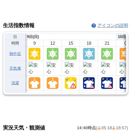
生活指数情報
アイコンの説明
日
9日(日)
10日(月
9
12
15
18
21
0
時間
熱中症
天気痛
洗濯
実況天気・観測値
14:40時点
(
05:18
18:57
)