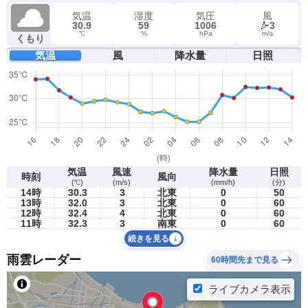
気温
湿度
気圧
風
30.9
59
1006
3
℃
%
hPa
m/s
くもり
気温
風
降水量
日照
気温
風速
降水量
日照
時刻
風向
(℃)
(m/s)
(mm/h)
(分)
14時
30.3
3
北東
0
50
13時
32.0
3
北東
0
60
12時
32.4
4
北東
0
60
11時
32.3
3
南東
0
60
続きを見る
雨雲レーダー
60時間先まで見る