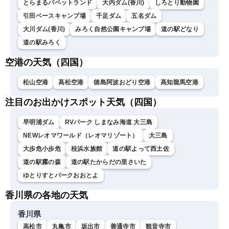
とらまるパペットランド
大内ダム(香川)
しろとり動物園
引田ベースキャンプ場
千足ダム
五名ダム
大川ダム(香川)
みろく自然公園キャンプ場
道の駅どなり
道の駅みろく
空港の天気（四国）
松山空港
高松空港
徳島阿波おどり空港
高知龍馬空港
注目のお出かけスポット天気（四国）
早明浦ダム
RVパーク しまなみ海道 大三島
NEWレオマワールド（レオマリゾート）
大三島
大歩危小歩危
桂浜水族館
道の駅よって西土佐
道の駅霧の森
道の駅たからだの里さいた
ゆとりすとパークおおとよ
香川県の各地の天気
香川県
高松市
丸亀市
坂出市
善通寺市
観音寺市