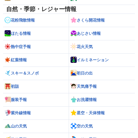
自然・季節・レジャー情報
花粉飛散情報
さくら開花情報
ほたる情報
あじさい情報
熱中症予報
花火天気
紅葉情報
イルミネーション
スキー＆スノボ
初日の出
初詣
天気痛予報
服装予報
お洗濯情報
紫外線情報
星空・天体情報
山の天気
空の天気