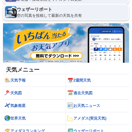
ウェザーリポート
空の写真を投稿して最新の天気を共有
天気メニュー
天気予報
2週間天気
天気図
過去天気図
気象衛星
お天気ニュース
世界天気
アメダス(実況天気)
アメダスランキング
ウェザーリポート