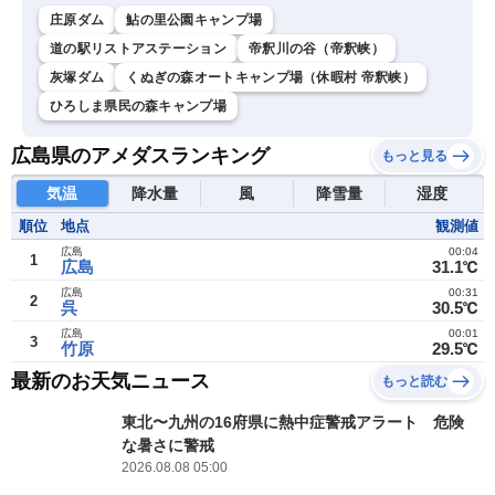
庄原ダム
鮎の里公園キャンプ場
道の駅リストアステーション
帝釈川の谷（帝釈峡）
灰塚ダム
くぬぎの森オートキャンプ場（休暇村 帝釈峡）
ひろしま県民の森キャンプ場
広島県のアメダスランキング
もっと見る
気温
降水量
風
降雪量
湿度
順位
地点
観測値
広島
00:04
1
広島
31.1℃
広島
00:31
2
呉
30.5℃
広島
00:01
3
竹原
29.5℃
最新のお天気ニュース
もっと読む
東北〜九州の16府県に熱中症警戒アラート 危険
な暑さに警戒
2026.08.08 05:00