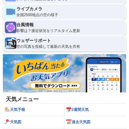
ライブカメラ
全国2500地点の空の様子
台風情報
影響は？接近状況をリアルタイム更新
ウェザーリポート
空の写真を投稿して最新の天気を共有
天気メニュー
天気予報
2週間天気
天気図
過去天気図