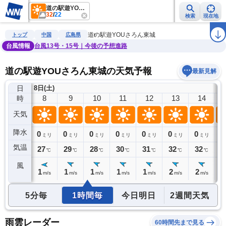
道の駅遊YOUさろん東城
32
/
22
検索
現在地
雨雲レーダー
台風情報
地震情報
警報・注意報
2週間天気
ラ
道の駅遊YOUさろん東城
トップ
中国
広島県
台風情報
台風13号・15号｜今後の予想進路
道の駅遊YOUさろん東城の天気予報
最新見解
日
8日(土)
7
8
9
10
11
12
13
14
時
天気
降水
0
0
0
0
0
0
0
0
0
ミリ
ミリ
ミリ
ミリ
ミリ
ミリ
ミリ
ミリ
気温
26
27
29
28
30
31
32
32
3
℃
℃
℃
℃
℃
℃
℃
℃
風
1
1
1
1
1
1
2
2
1
m/s
m/s
m/s
m/s
m/s
m/s
m/s
m/s
5分毎
1時間毎
今日明日
2週間天気
雨雲レーダー
60時間先まで見る