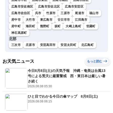
広島市安佐南区
広島市安佐北区
広島市安芸区
広島市佐伯区
呉市
竹原市
三原市
尾道市
福山市
府中市
大竹市
東広島市
廿日市市
江田島市
府中町
海田町
熊野町
坂町
大崎上島町
世羅町
神石高原町
北部
三次市
庄原市
安芸高田市
安芸太田町
北広島町
お天気ニュース
もっと読む
今日8月8日(土)の天気予報 沖縄・奄美は台風13
号による荒天に厳重警戒 西・東日本は厳しい暑
さ続く
2026.08.08 05:30
ひと目でわかる今日の傘マップ 8月8日(土)
2026.08.08 06:15