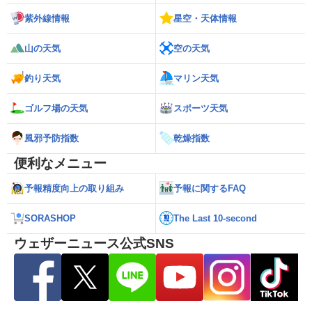
紫外線情報
星空・天体情報
山の天気
空の天気
釣り天気
マリン天気
ゴルフ場の天気
スポーツ天気
風邪予防指数
乾燥指数
便利なメニュー
予報精度向上の取り組み
予報に関するFAQ
SORASHOP
The Last 10-second
ウェザーニュース公式SNS