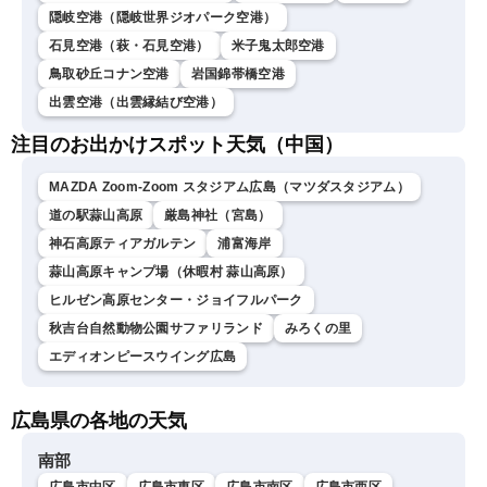
隠岐空港（隠岐世界ジオパーク空港）
石見空港（萩・石見空港）
米子鬼太郎空港
鳥取砂丘コナン空港
岩国錦帯橋空港
出雲空港（出雲縁結び空港）
注目のお出かけスポット天気（中国）
MAZDA Zoom-Zoom スタジアム広島（マツダスタジアム）
道の駅蒜山高原
厳島神社（宮島）
神石高原ティアガルテン
浦富海岸
蒜山高原キャンプ場（休暇村 蒜山高原）
ヒルゼン高原センター・ジョイフルパーク
秋吉台自然動物公園サファリランド
みろくの里
エディオンピースウイング広島
広島県の各地の天気
南部
広島市中区
広島市東区
広島市南区
広島市西区