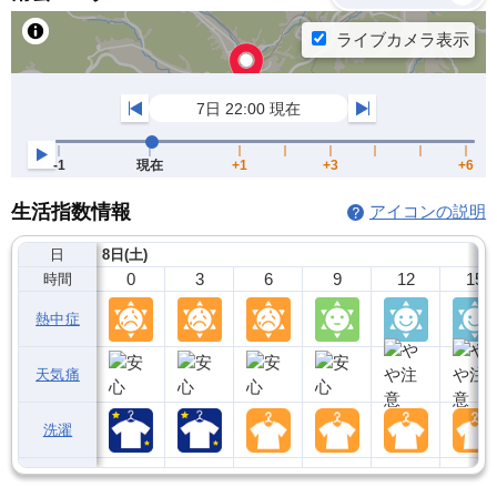
生活指数情報
アイコンの説明
日
8日(土)
0
3
6
9
12
15
時間
熱中症
天気痛
洗濯