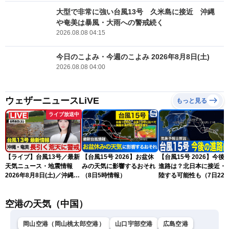
大型で非常に強い台風13号 久米島に接近 沖縄
や奄美は暴風・大雨への警戒続く
2026.08.08 04:15
今日のこよみ・今週のこよみ 2026年8月8日(土)
2026.08.08 04:00
ウェザーニュースLiVE
もっと見る
ライブ放送中
【ライブ】台風13号／最新
【台風15号 2026】お盆休
【台風15号 2026】今後
天気ニュース・地震情報
みの天気に影響するおそれ
進路は？北日本に接近・
2026年8月8日(土)／沖縄・
（8日5時情報）
陸する可能性も（7日22
奄美は大荒れの天気が続く
情報）
／令和8年熊本地震情報 ／
空港の天気（中国）
〈ウェザーニュースLiVEモ
ーニング・松本真央／山口
剛央〉
岡山空港（岡山桃太郎空港）
山口宇部空港
広島空港