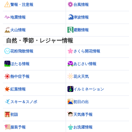
警報・注意報
台風情報
地震情報
津波情報
火山情報
避難情報
自然・季節・レジャー情報
花粉飛散情報
さくら開花情報
ほたる情報
あじさい情報
熱中症予報
花火天気
紅葉情報
イルミネーション
スキー＆スノボ
初日の出
初詣
天気痛予報
服装予報
お洗濯情報