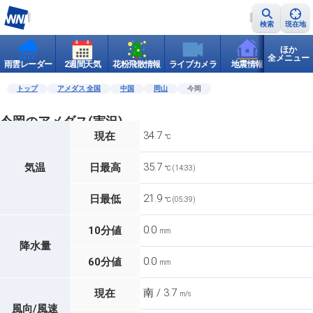
検索
現在地
ほか
全メニュー
雨雲レーダー
2週間天気
花粉飛散情報
ライブカメラ
地震情報
世界天
トップ
アメダス 全国
中国
岡山
今岡
今岡のアメダス(実況)
34.7
現在
℃
35.7
気温
日最高
℃ (14:33)
21.9
日最低
℃ (05:39)
0.0
10分値
mm
降水量
0.0
60分値
mm
南 / 3.7
現在
m/s
風向/風速