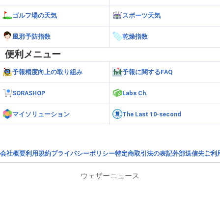
ゴルフ場の天気
スポーツ天気
風邪予防指数
乾燥指数
便利メニュー
予報精度向上の取り組み
予報に関するFAQ
SORASHOP
Labs Ch.
マイソリューション
The Last 10-second
会社概要
利用規約
プライバシーポリシー
特定商取引法の表記
外部送信先
ご利
ウェザーニュース