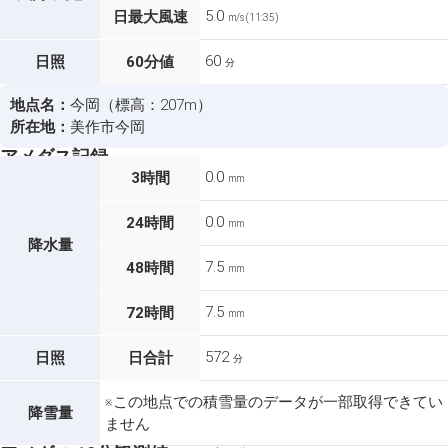
5.0
日最大風速
m/s (11:35)
60
日照
60分値
分
地点名：
今岡（標高：207m）
所在地：
美作市今岡
アメダス記録
0.0
3時間
mm
0.0
24時間
mm
降水量
7.5
48時間
mm
7.5
72時間
mm
572
日照
日合計
分
※この地点での積雪量のデータが一部取得できてい
降雪量
ません