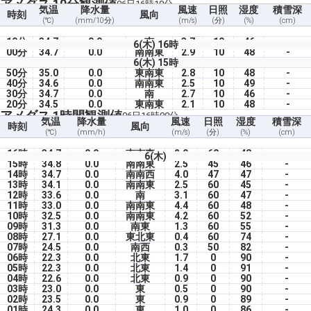
アメダス 10分観測値
06日16時10分
気温
降水量
風速
日照
湿度
積雪深
時刻
風向
(℃)
(mm/10分)
(m/s)
(分)
(%)
(cm)
10分
34.7
0.0
南
3.7
10
46
-
6(木) 16時
00分
34.7
0.0
南南東
2.9
10
48
-
6(木) 15時
50分
35.0
0.0
東南東
2.8
10
48
-
40分
34.6
0.0
南南東
2.5
10
49
-
30分
34.7
0.0
南
2.7
10
46
-
20分
34.5
0.0
東南東
2.1
10
48
-
アメダス 1時間観測値
06日16時00分
気温
降水量
風速
日照
湿度
積雪深
時刻
風向
(℃)
(mm/h)
(m/s)
(分)
(%)
(cm)
16時
34.7
0.0
南南東
2.9
60
48
-
6(木)
15時
34.8
0.0
南南東
2.5
45
46
-
14時
34.7
0.0
南南西
4.0
47
47
-
13時
34.1
0.0
南南東
2.5
60
45
-
12時
33.6
0.0
南
3.1
60
47
-
11時
33.0
0.0
南南東
4.4
60
48
-
10時
32.5
0.0
南南東
4.2
60
52
-
09時
31.3
0.0
南東
1.3
60
55
-
08時
27.1
0.0
東北東
0.4
60
74
-
07時
24.5
0.0
南西
0.3
50
82
-
06時
22.3
0.0
北東
1.7
0
90
-
05時
22.3
0.0
北東
1.4
0
91
-
04時
22.6
0.0
北東
0.9
0
90
-
03時
23.0
0.0
東
0.5
0
90
-
02時
23.5
0.0
東
0.9
0
89
-
01時
24.3
0.0
東
1.0
0
86
-