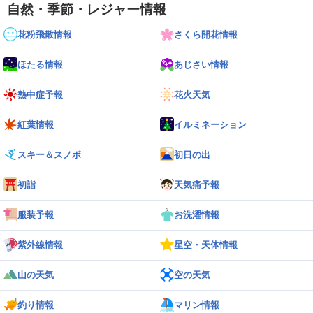
自然・季節・レジャー情報
花粉飛散情報
さくら開花情報
ほたる情報
あじさい情報
熱中症予報
花火天気
紅葉情報
イルミネーション
スキー＆スノボ
初日の出
初詣
天気痛予報
服装予報
お洗濯情報
紫外線情報
星空・天体情報
山の天気
空の天気
釣り情報
マリン情報