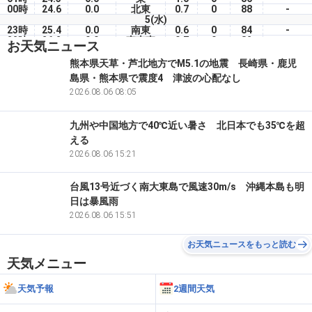
00時
24.6
0.0
北東
0.7
0
88
-
5(水)
23時
25.4
0.0
南東
0.6
0
84
-
22時
26.2
0.0
東南東
0.7
0
82
-
お天気ニュース
21時
27.1
0.0
東
1.4
0
78
-
20時
28.7
0.0
東
1.7
0
72
-
熊本県天草・芦北地方でM5.1の地震 長崎県・鹿児
19時
28.7
0.0
東南東
0.9
7
75
-
島県・熊本県で震度4 津波の心配なし
18時
32.8
0.0
南
0.9
39
49
-
17時
32.2
2026.08.06 08:05
0.0
東
0.7
36
62
-
九州や中国地方で40℃近い暑さ 北日本でも35℃を超
える
2026.08.06 15:21
台風13号近づく南大東島で風速30m/s 沖縄本島も明
日は暴風雨
2026.08.06 15:51
お天気ニュースをもっと読む
天気メニュー
天気予報
2週間天気