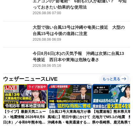
エアコンの“節電術” 6割もの人が勘違い？ 今知
っておきたい効果的な使用法
2026.08.06 07:00
大型で強い台風13号は沖縄や奄美に接近 大型の
台風15号は今後の進路に注意
2026.08.06 06:09
今日8月6日(木)の天気予報 沖縄は次第に台風13
号接近 西日本や東海は危険な暑さ
2026.08.06 05:16
ウェザーニュースLiVE
もっと見る
ライブ放送中
【ライブ】最新天気ニュー
【台風13号大東島地方が暴
【地震速報】熊本県天草
ス・地震情報 2026年8月6
風域に】明日午後にかけて
北地方でM5.1の地震 熊
日(木）／令和8年熊本地震
沖縄本島・奄美通過する見
県や長崎県、鹿児島県で
情報／台風13号が大東島地
込み 早めの備えを※8月6
度4を観測
方に最接近 沖縄は荒天警
日10時更新