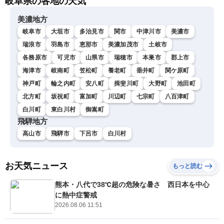
岐阜県の各地の天気
美濃地方
岐阜市
大垣市
多治見市
関市
中津川市
美濃市
瑞浪市
羽島市
恵那市
美濃加茂市
土岐市
各務原市
可児市
山県市
瑞穂市
本巣市
郡上市
海津市
岐南町
笠松町
養老町
垂井町
関ケ原町
神戸町
輪之内町
安八町
揖斐川町
大野町
池田町
北方町
坂祝町
富加町
川辺町
七宗町
八百津町
白川町
東白川村
御嵩町
飛騨地方
高山市
飛騨市
下呂市
白川村
お天気ニュース
もっと読む
熊本・八代で38℃超の危険な暑さ 西日本を中心
に熱中症警戒
2026.08.06 11:51