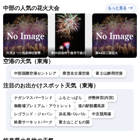
戒 〈ウェザーニュースLiVE
中部の人気の花火大会
もっと見る
コーヒータイム・魚住茉由
／山口剛央〉
片貝まつり浅原神社秋季例大祭奉納大煙火
第95回信州千曲市千曲川納涼煙火大会
第44回三国花火
空港の天気（東海）
中部国際空港セントレア
県営名古屋空港
富士山静岡空港
注目のお出かけスポット天気（東海）
ナガシマスパーランド
ふもとっぱら
伊勢神宮(内宮)
御殿場プレミアム・アウトレット
道の駅朝霧高原
レゴランド・ジャパン
浜名湖パルパル
中京競馬場
鈴鹿サーキットパーク
富士山こどもの国