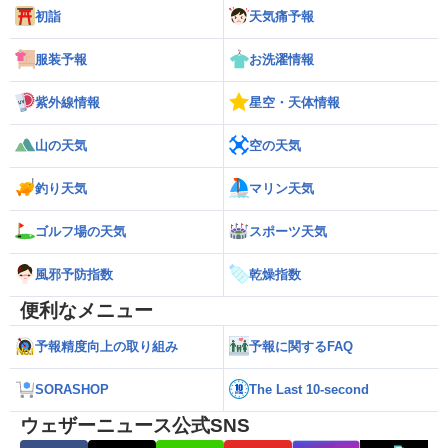
初詣
天気痛予報
服装予報
お洗濯情報
紫外線情報
星空・天体情報
山の天気
空の天気
釣り天気
マリン天気
ゴルフ場の天気
スポーツ天気
風邪予防指数
乾燥指数
便利なメニュー
予報精度向上の取り組み
予報に関するFAQ
SORASHOP
The Last 10-second
ウェザーニュース公式SNS