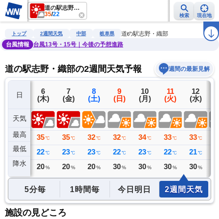
道の駅志野・織部
35
/
22
検索
現在地
雨雲レーダー
台風情報
地震情報
警報・注意報
2週間天気
ラ
道の駅志野・織部
トップ
2週間天気
中部
岐阜県
台風情報
台風13号・15号｜今後の予想進路
道の駅志野・織部の2週間天気予報
週間の最新見解
5
6
7
8
9
10
11
12
日
(水)
(木)
(金)
(土)
(日)
(月)
(火)
(水)
(
天気
最高
35
35
35
32
32
34
33
33
3
℃
℃
℃
℃
℃
℃
℃
℃
最低
22
22
23
23
22
23
22
21
2
℃
℃
℃
℃
℃
℃
℃
℃
降水
0
20
20
20
30
30
30
30
3
ミリ
%
%
%
%
%
%
%
5分毎
1時間毎
今日明日
2週間天気
施設の見どころ