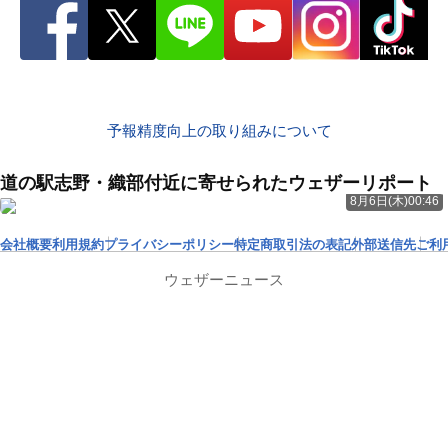
予報精度向上の取り組みについて
道の駅志野・織部付近に寄せられたウェザーリポート
8月6日(木)00:46
会社概要
利用規約
プライバシーポリシー
特定商取引法の表記
外部送信先
ご利
ウェザーニュース