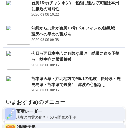
台風15号(チャンホン) 北西に進んで来週は本州
に接近の可能性
2026.08.06 10:22
沖縄から九州が台風13号(ドルフィン)の強風域
荒天への早めの警戒を
2026.08.06 09:58
今日も西日本中心に危険な暑さ 酷暑に迫る予想
も 熱中症に厳重警戒
2026.08.06 08:35
熊本県天草・芦北地方でM5.1の地震 長崎県・鹿
児島県・熊本県で震度4 津波の心配なし
2026.08.06 08:05
いまおすすめのメニュー
雨雲レーダー
現在の雨雲の動きと60時間先の予報
2週間天気