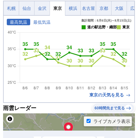
札幌
仙台
金沢
東京
横浜
名古屋
京都
大阪
広
集計期間：8月6日(木)～8月15日(土)
最高気温
最低気温
道の駅志野・織部
東京
東京の天気を見る
雨雲レーダー
60時間先まで見る