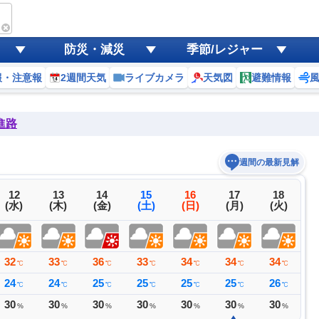
防災・減災
季節/レジャー
報・注意報
2週間天気
ライブカメラ
天気図
避難情報
進路
週間の最新見解
12
13
14
15
16
17
18
(水)
(木)
(金)
(土)
(日)
(月)
(火)
32
33
36
33
34
34
34
3
℃
℃
℃
℃
℃
℃
℃
24
24
25
25
25
25
26
2
℃
℃
℃
℃
℃
℃
℃
30
30
30
30
30
30
30
4
%
%
%
%
%
%
%