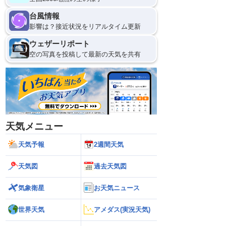
台風情報
影響は？接近状況をリアルタイム更新
ウェザーリポート
空の写真を投稿して最新の天気を共有
天気メニュー
天気予報
2週間天気
天気図
過去天気図
気象衛星
お天気ニュース
世界天気
アメダス(実況天気)