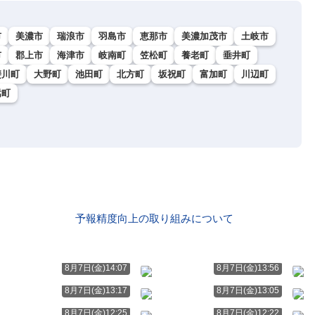
市
美濃市
瑞浪市
羽島市
恵那市
美濃加茂市
土岐市
市
郡上市
海津市
岐南町
笠松町
養老町
垂井町
斐川町
大野町
池田町
北方町
坂祝町
富加町
川辺町
嵩町
予報精度向上の取り組みについて
8月7日(金)14:07
8月7日(金)13:56
8月7日(金)13:17
8月7日(金)13:05
8月7日(金)12:25
8月7日(金)12:22