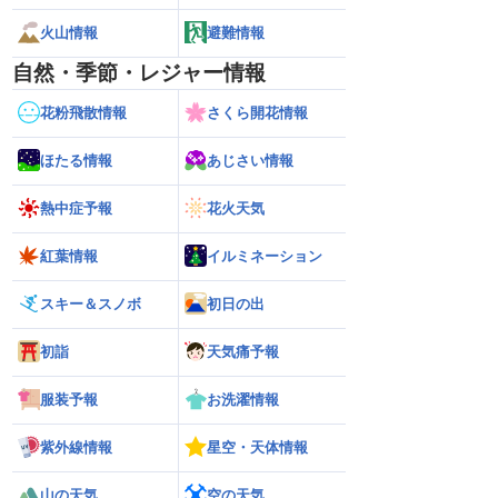
火山情報
避難情報
自然・季節・レジャー情報
花粉飛散情報
さくら開花情報
ほたる情報
あじさい情報
熱中症予報
花火天気
紅葉情報
イルミネーション
スキー＆スノボ
初日の出
初詣
天気痛予報
服装予報
お洗濯情報
紫外線情報
星空・天体情報
026】台風の影響に要
【ゲリラ雷雨】長野県で1時間に約
【台風13号 202
山の天気
空の天気