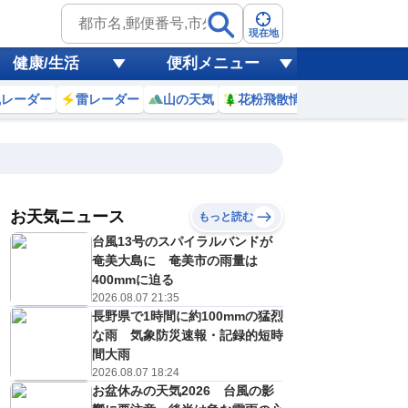
現在地
健康/生活
便利メニュー
風レーダー
雷レーダー
山の天気
花粉飛散情報
世界天気
お天気ニュース
もっと読む
19
20
21
22
台風13号のスパイラルバンドが
(水)
(木)
(金)
(土)
予報の
奄美大島に 奄美市の雨量は
E
E
C
E
信頼度
高
400mmに迫る
A
2026.08.07 21:35
B
長野県で1時間に約100mmの猛烈
C
5
35
36
34
D
な雨 気象防災速報・記録的短時
℃
℃
℃
℃
E
間大雨
6
26
26
26
低
℃
℃
℃
℃
2026.08.07 18:24
？
0
30
20
40
お盆休みの天気2026 台風の影
%
%
%
%