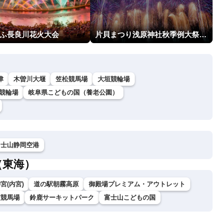
ぎふ長良川花火大会
片貝まつり浅原神社秋季例大祭奉納大煙火
津
木曽川大堰
笠松競馬場
大垣競輪場
競輪場
岐阜県こどもの国（養老公園）
富士山静岡空港
（東海）
宮(内宮)
道の駅朝霧高原
御殿場プレミアム・アウトレット
京競馬場
鈴鹿サーキットパーク
富士山こどもの国