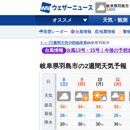
岐阜県羽島市
34
/
26
オススメ
天気・観測
雨雲レーダー
台風情報
地震情報
警
トップ
2週間天気
中部
岐阜県
岐阜県羽島市
台風情報
台風13号・15号｜今後の予想
岐阜県羽島市の2週間天気予報
5
6
7
8
9
10
11
日
(水)
(木)
(金)
(土)
(日)
(月)
(火)
天気
最高
36
34
34
34
34
34
33
℃
℃
℃
℃
℃
℃
℃
最低
25
26
27
26
26
26
25
℃
℃
℃
℃
℃
℃
℃
降水
0
0
0
20
30
30
30
ミリ
ミリ
ミリ
%
%
%
%