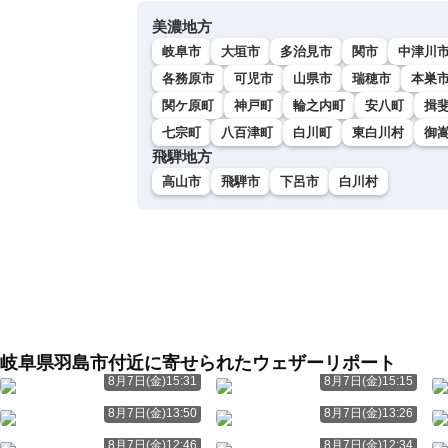
美濃地方
岐阜市
大垣市
多治見市
関市
中津川
各務原市
可児市
山県市
瑞穂市
本巣
関ケ原町
神戸町
輪之内町
安八町
揖
七宗町
八百津町
白川町
東白川村
御
飛騨地方
高山市
飛騨市
下呂市
白川村
岐阜県羽島市付近に寄せられたウェザーリポート
8月7日(金)15:31
8月7日(金)15:15
8月7日(金)13:50
8月7日(金)13:26
8月7日(金)12:46
8月7日(金)12:34