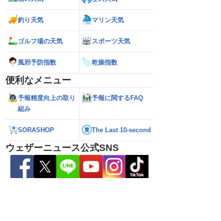
雷雨の心配も
100mmの猛烈な雨／気象防災速報・記
強い」勢力に再発
録的短時間大雨
（7日18時最新情報
釣り天気
マリン天気
ゴルフ場の天気
スポーツ天気
風邪予防指数
乾燥指数
便利なメニュー
予報精度向上の取り
予報に関するFAQ
組み
SORASHOP
The Last 10-second
ウェザーニュース公式SNS