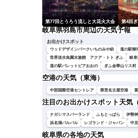
第77回とうろう流しと大花火大会
第4回
岐阜県羽島市周辺の天気予報
お出かけスポット
ウッドデザインパークいちのみや紡
道の駅柳
世界淡水魚園水族館 アクア・トト ぎふ
岐阜
道の駅パレットピアおおの
ぎふ金華山リス村
空港の天気（東海）
中部国際空港セントレア
県営名古屋空港
注目のお出かけスポット天気
ナガシマスパーランド
ふもとっぱら
伊勢神
浜名湖パルパル
レゴランド・ジャパン
中
岐阜県の各地の天気