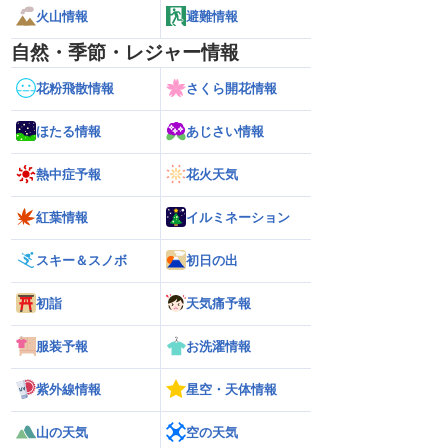
火山情報
避難情報
自然・季節・レジャー情報
花粉飛散情報
さくら開花情報
ほたる情報
あじさい情報
熱中症予報
花火天気
紅葉情報
イルミネーション
スキー＆スノボ
初日の出
初詣
天気痛予報
服装予報
お洗濯情報
紫外線情報
星空・天体情報
山の天気
空の天気