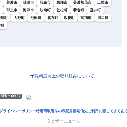
市
美濃市
瑞浪市
羽島市
恵那市
美濃加茂市
土岐市
市
郡上市
海津市
岐南町
笠松町
養老町
垂井町
斐川町
大野町
池田町
北方町
坂祝町
富加町
川辺町
嵩町
予報精度向上の取り組みについて
ト
8日(土)09:17
プライバシーポリシー
特定商取引法の表記
外部送信先
ご利用に際して
よくあ
ウェザーニュース