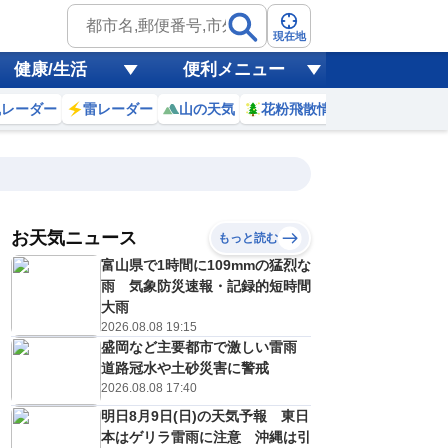
現在地
健康/生活
便利メニュー
風レーダー
雷レーダー
山の天気
花粉飛散情報
世界天気
お天気ニュース
もっと読む
19
20
21
22
富山県で1時間に109mmの猛烈な
(水)
(木)
(金)
(土)
予報の
雨 気象防災速報・記録的短時間
E
C
E
C
信頼度
高
大雨
A
2026.08.08 19:15
B
盛岡など主要都市で激しい雷雨
C
9
30
30
28
D
道路冠水や土砂災害に警戒
℃
℃
℃
℃
E
2026.08.08 17:40
2
22
22
22
低
℃
℃
℃
℃
？
明日8月9日(日)の天気予報 東日
0
60
40
60
%
%
%
%
本はゲリラ雷雨に注意 沖縄は引