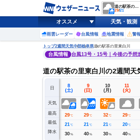
道の駅茶の里東白川
29
/
21
オススメ
天気・観測
雨雲レーダー
台風情報
地震情報
警
トップ
2週間天気
中部
岐阜県
道の駅茶の里東白川
台風情報
台風13号・15号｜今後の予想
道の駅茶の里東白川の2週間天
5
6
7
8
9
10
11
日
(水)
(木)
(金)
(土)
(日)
(月)
(火)
天気
最高
32
32
31
29
29
32
29
℃
℃
℃
℃
℃
℃
℃
最低
22
21
23
21
21
21
20
℃
℃
℃
℃
℃
℃
℃
降水
0
3
5
30
40
30
40
ミリ
ミリ
ミリ
%
%
%
%