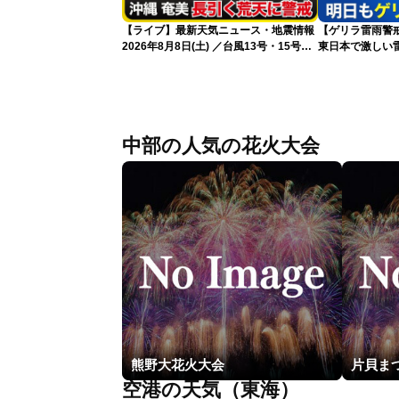
【ライブ】最新天気ニュース・地震情報
【ゲリラ雷雨警戒
2026年8月8日(土) ／台風13号・15号
東日本で激しい
ゲリラ雷雨最新見解 令和8年熊本地震
雨雲急発達の危
情報〈ウェザーニュースLiVEムーン・戸
北美月／芳野達郎〉
中部の人気の花火大会
熊野大花火大会
空港の天気（東海）