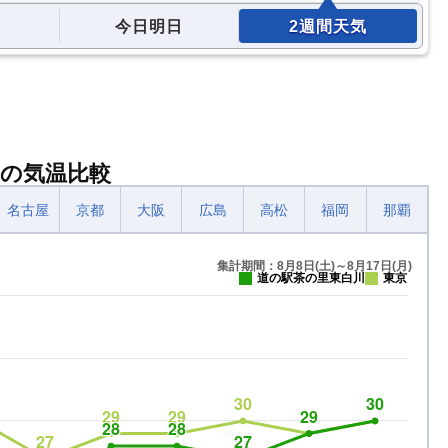
今日明日
2週間天気
の気温比較
名古屋
京都
大阪
広島
高松
福岡
那覇
集計期間：8月8日(土)～8月17日(月)
道の駅茶の里東白川
東京