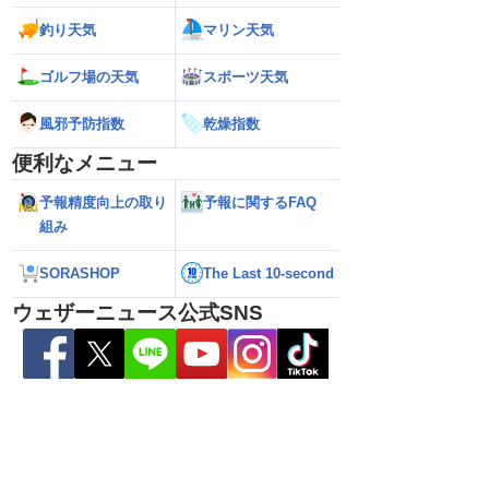
釣り天気
マリン天気
解説】通過後も影響長
【猛烈な雨と激しい雷雨】新潟は線状降
【お盆と台風15号
総雨量400mm超・高
水帯が発生のおそれも＜気象防災速報・
それ 接近後はゲリ
8.08 16:00）
記録的短時間大雨＞
ゴルフ場の天気
スポーツ天気
風邪予防指数
乾燥指数
便利なメニュー
予報精度向上の取り
予報に関するFAQ
組み
SORASHOP
The Last 10-second
ウェザーニュース公式SNS