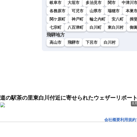
岐阜市
大垣市
多治見市
関市
中津川
各務原市
可児市
山県市
瑞穂市
本巣
関ケ原町
神戸町
輪之内町
安八町
揖
七宗町
八百津町
白川町
東白川村
御
飛騨地方
高山市
飛騨市
下呂市
白川村
道の駅茶の里東白川付近に寄せられたウェザーリポー
8月
会社概要
利用規約