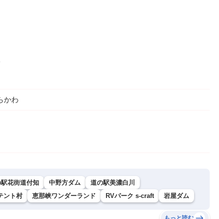
らかわ
の駅花街道付知
中野方ダム
道の駅美濃白川
テント村
恵那峡ワンダーランド
RVパーク s-craft
岩屋ダム
もっと読む