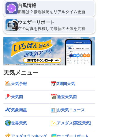
台風情報
影響は？接近状況をリアルタイム更新
ウェザーリポート
空の写真を投稿して最新の天気を共有
天気メニュー
天気予報
2週間天気
天気図
過去天気図
気象衛星
お天気ニュース
世界天気
アメダス(実況天気)
アメダスランキング
ウェザーリポート