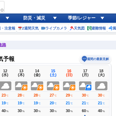
防災・減災
季節/レジャー
報・注意報
2週間天気
ライブカメラ
天気図
避難情報
進路
気予報
週間の最新見解
12
13
14
15
16
17
18
(水)
(木)
(金)
(土)
(日)
(月)
(火)
23
28
28
27
29
30
30
2
℃
℃
℃
℃
℃
℃
℃
19
19
19
20
21
21
21
2
℃
℃
℃
℃
℃
℃
℃
40
30
30
30
30
60
40
4
%
%
%
%
%
%
%