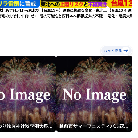
】あす9日(日)も東北や
【台風15号】進路に複雑な変化・東北上
【台風13号 進路
雷雨のおそれ 午前中から
陸の可能性と西日本へ影響拡大の不確実
期化・奄美大島で
険も
性
波に要警戒（2026.0
もっと見る
片貝まつり浅原神社秋季例大祭奉納大煙火
越前市サマーフェスティバル花火大会