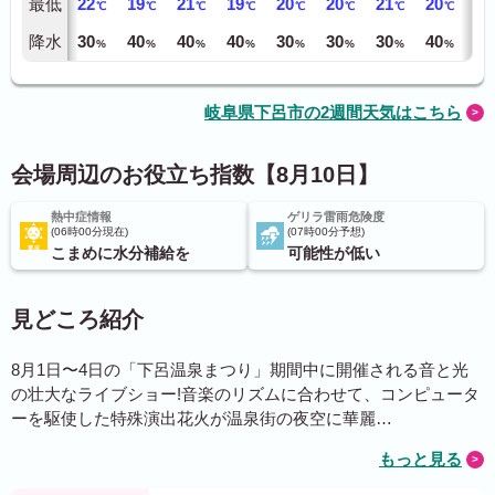
最低
22
19
21
19
20
20
21
20
22
℃
℃
℃
℃
℃
℃
℃
℃
降水
30
40
40
40
30
30
30
40
40
%
%
%
%
%
%
%
%
岐阜県下呂市の2週間天気はこちら
会場周辺のお役立ち指数【8月10日】
熱中症情報
ゲリラ雷雨危険度
06時00分現在
07時00分予想
こまめに水分補給を
可能性が低い
見どころ紹介
8月1日〜4日の「下呂温泉まつり」期間中に開催される音と光
の壮大なライブショー!音楽のリズムに合わせて、コンピュータ
ーを駆使した特殊演出花火が温泉街の夜空に華麗…
もっと見る