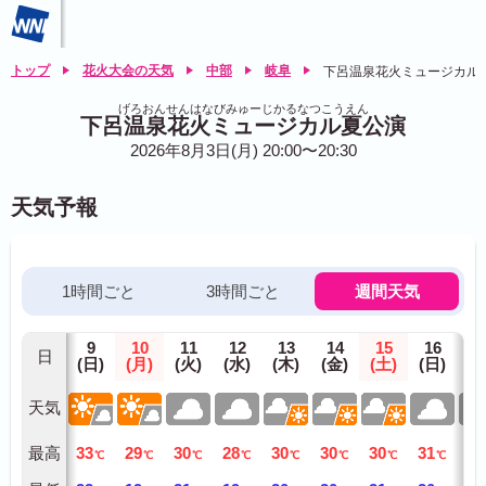
トップ
花火大会の天気
中部
岐阜
下呂温泉花火ミュージカル
げろおんせんはなびみゅーじかるなつこうえん
下呂温泉花火ミュージカル夏公演
2026年8月3日(月) 20:00〜20:30
天気予報
1時間ごと
3時間ごと
週間天気
9
10
11
12
13
14
15
16
1
日
(日)
(月)
(火)
(水)
(木)
(金)
(土)
(日)
(月
天気
最高
33
29
30
28
30
30
30
31
30
℃
℃
℃
℃
℃
℃
℃
℃