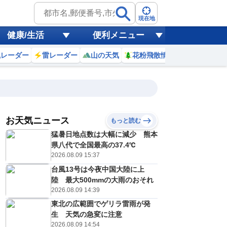
現在地
健康/生活
便利メニュー
風レーダー
雷レーダー
山の天気
花粉飛散情報
世界天気
お天気ニュース
もっと読む
猛暑日地点数は大幅に減少 熊本
7
8
9
10
11
12
13
14
県八代で全国最高の37.4℃
2026.08.09 15:37
台風13号は今夜中国大陸に上
0
0
0
0
0
0
0
0
陸 最大500mmの大雨のおそれ
ミリ
ミリ
ミリ
ミリ
ミリ
ミリ
ミリ
ミリ
ミリ
2026.08.09 14:39
26
28
29
29
30
30
31
31
℃
℃
℃
℃
℃
℃
℃
℃
℃
東北の広範囲でゲリラ雷雨が発
生 天気の急変に注意
0
1
1
1
1
2
2
2
/s
m/s
m/s
m/s
m/s
m/s
m/s
m/s
m/s
2026.08.09 14:54