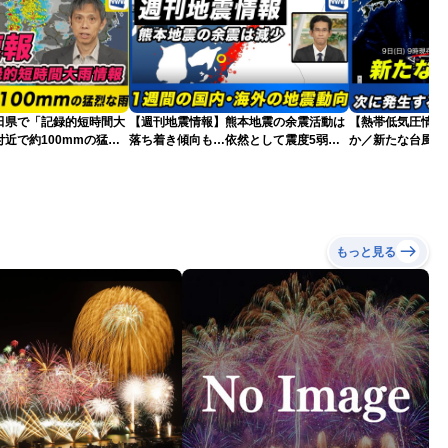
田県で「記録的短時間大
【週刊地震情報】熊本地震の余震活動は
【熱帯低気圧情報 
近で約100mmの猛烈
落ち着き傾向も…依然として震度5弱警
か／新たな台風発
戒
本への影響は？(9日
もっと見る