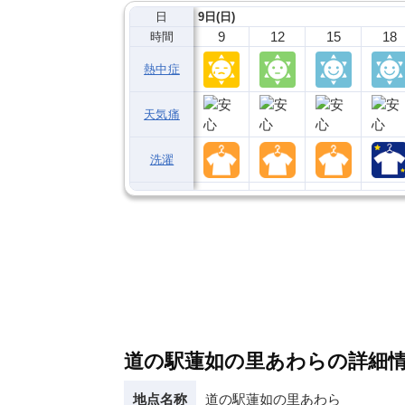
日
9日(日)
9
12
15
18
時間
熱中症
天気痛
洗濯
道の駅蓮如の里あわらの詳細
地点名称
道の駅蓮如の里あわら