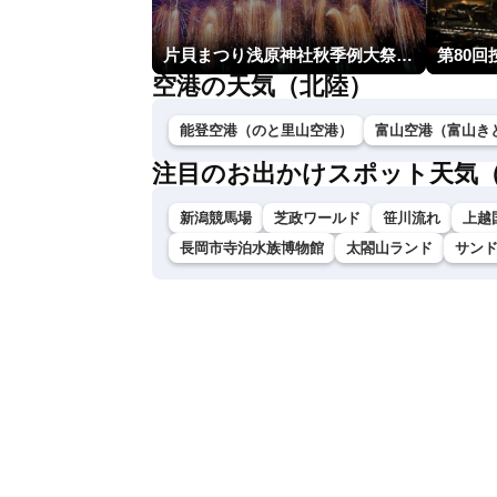
片貝まつり浅原神社秋季例大祭奉納大煙火
第80
空港の天気（北陸）
能登空港（のと里山空港）
富山空港（富山き
注目のお出かけスポット天気
新潟競馬場
芝政ワールド
笹川流れ
上越
長岡市寺泊水族博物館
太閤山ランド
サン