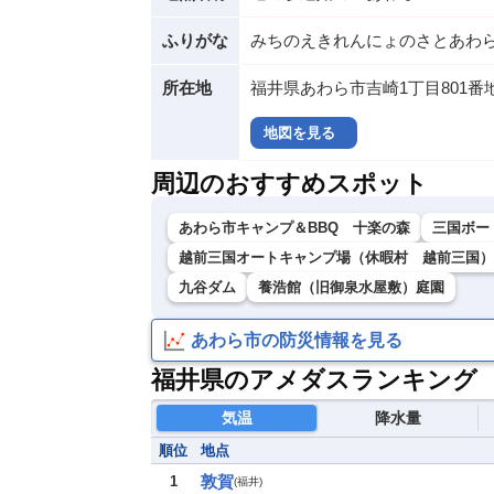
ふりがな
みちのえきれんにょのさとあわ
所在地
福井県あわら市吉崎1丁目801番
地図を見る
周辺のおすすめスポット
あわら市キャンプ＆BBQ 十楽の森
三国ボー
越前三国オートキャンプ場（休暇村 越前三国）
九谷ダム
養浩館（旧御泉水屋敷）庭園
あわら市の防災情報を見る
福井県のアメダスランキング
気温
降水量
順位
地点
敦賀
1
(
福井
)