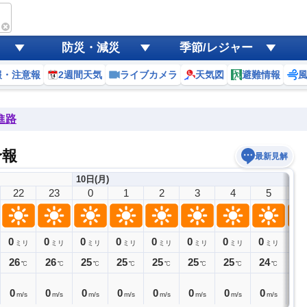
防災・減災
季節/レジャー
報・注意報
2週間天気
ライブカメラ
天気図
避難情報
進路
予報
最新見解
10日(月)
22
23
0
1
2
3
4
5
6
0
0
0
0
0
0
0
0
0
ミリ
ミリ
ミリ
ミリ
ミリ
ミリ
ミリ
ミリ
26
26
25
25
25
25
25
24
25
℃
℃
℃
℃
℃
℃
℃
℃
0
0
0
0
0
0
0
0
0
m/s
m/s
m/s
m/s
m/s
m/s
m/s
m/s
m