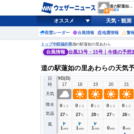
道の駅蓮如の里あわら
30
/
24
オススメ
天気・観測
雨雲レーダー
台風情報
地震情報
警
トップ
中部
福井県
道の駅蓮如の里あわら
台風情報
台風13号・15号｜今後の予想
道の駅蓮如の里あわらの天気
日
9日(日)
13
14
15
16
17
18
19
20
21
時
天気
降水
0
0
0
0
0
0
0
0
ミリ
ミリ
ミリ
ミリ
ミリ
ミリ
ミリ
ミリ
ミリ
気温
29
29
29
28
27
27
28
27
26
℃
℃
℃
℃
℃
℃
℃
℃
℃
風
3
3
2
1
1
1
1
0
0
m/s
m/s
m/s
m/s
m/s
m/s
m/s
m/s
m/s