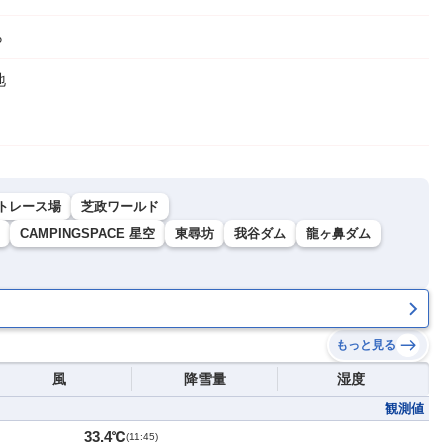
ら
地
トレース場
芝政ワールド
CAMPINGSPACE 星空
東尋坊
我谷ダム
龍ヶ鼻ダム
もっと見る
風
降雪量
湿度
観測値
33.4℃
(
11:45
)