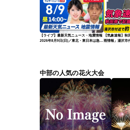
【ライブ】最新天気ニュース・地震情報
【気象速報】秋
2026年8月9日(日)／東北・東日本は急な
雨情報」湯沢市付
雷雨に注意〈ウェザーニュースLiVEアフ
な雨
タヌーン・小川千奈／芳野達郎〉
中部の人気の花火大会