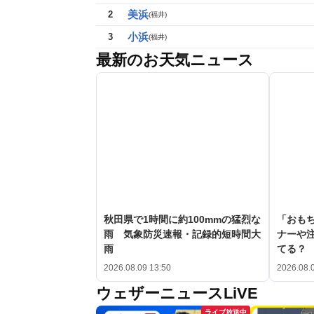
美浜
2
(
福井
)
小浜
3
(
福井
)
最新のお天気ニュース
秋田県で1時間に約100mmの猛烈な
「おも
雨 気象防災速報・記録的短時間大
ナーや
雨
てる？
2026.08.09 13:50
2026.08.
ウェザーニュースLiVE
ライブ放送中