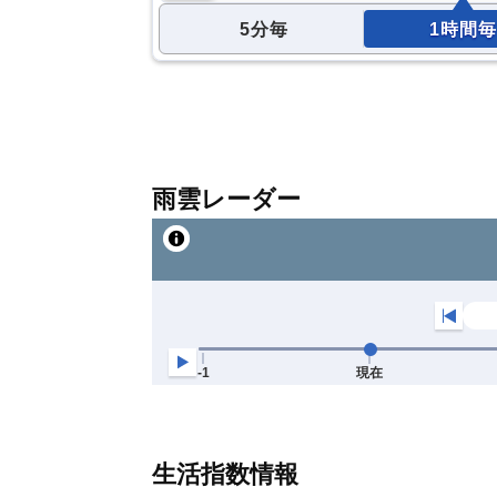
5分毎
1時間毎
雨雲レーダー
生活指数情報