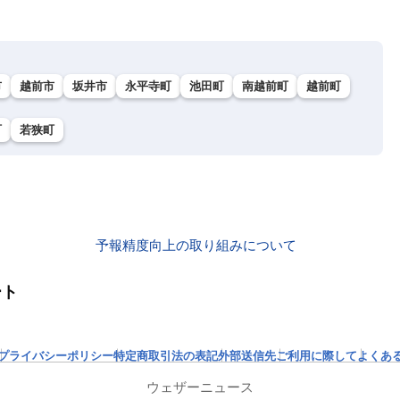
市
越前市
坂井市
永平寺町
池田町
南越前町
越前町
町
若狭町
予報精度向上の取り組みについて
ート
プライバシーポリシー
特定商取引法の表記
外部送信先
ご利用に際して
よくあ
ウェザーニュース