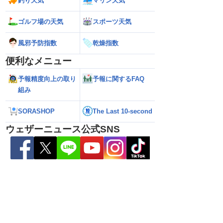
釣り天気
マリン天気
ゴルフ場の天気
スポーツ天気
風邪予防指数
乾燥指数
便利なメニュー
2026】台風16号発生
【ゲリラ雷雨情報】東北〜中国地方の広
【台風15号 202
生予想 今後の進路と日
い範囲で急な雷雨に警戒
陸のおそれ 最新の
 12時更新)
（9日6時更新）
予報精度向上の取り
予報に関するFAQ
組み
SORASHOP
The Last 10-second
ウェザーニュース公式SNS