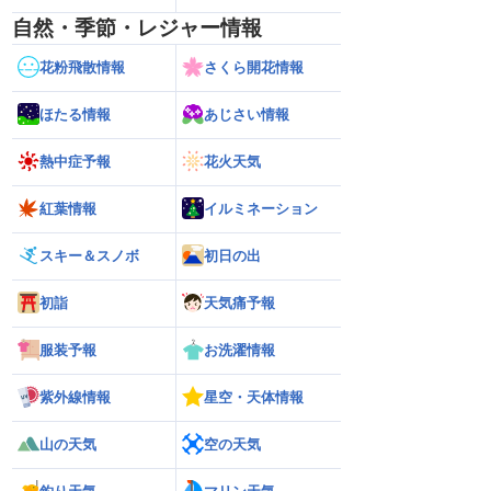
自然・季節・レジャー情報
花粉飛散情報
さくら開花情報
ほたる情報
あじさい情報
熱中症予報
花火天気
紅葉情報
イルミネーション
スキー＆スノボ
初日の出
初詣
天気痛予報
服装予報
お洗濯情報
紫外線情報
星空・天体情報
山の天気
空の天気