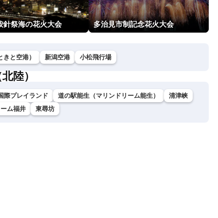
回按針祭海の花火大会
多治見市制記念花火大会
ときと空港）
新潟空港
小松飛行場
（北陸）
国際プレイランド
道の駅能生（マリンドリーム能生）
清津峡
ドーム福井
東尋坊