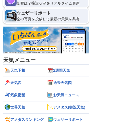
影響は？接近状況をリアルタイム更新
ウェザーリポート
空の写真を投稿して最新の天気を共有
天気メニュー
天気予報
2週間天気
天気図
過去天気図
気象衛星
お天気ニュース
世界天気
アメダス(実況天気)
アメダスランキング
ウェザーリポート