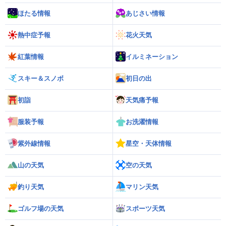
ほたる情報
あじさい情報
熱中症予報
花火天気
紅葉情報
イルミネーション
スキー＆スノボ
初日の出
初詣
天気痛予報
服装予報
お洗濯情報
紫外線情報
星空・天体情報
山の天気
空の天気
釣り天気
マリン天気
ゴルフ場の天気
スポーツ天気