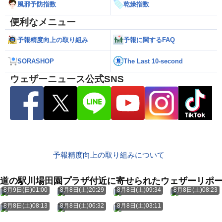
風邪予防指数
乾燥指数
便利なメニュー
予報精度向上の取り組み
予報に関するFAQ
SORASHOP
The Last 10-second
ウェザーニュース公式SNS
予報精度向上の取り組みについて
道の駅川場田園プラザ付近に寄せられたウェザーリポ
8月9日(日)01:00
8月8日(土)20:29
8月8日(土)09:34
8月8日(土)08:23
8月8日(土)08:13
8月8日(土)06:32
8月8日(土)03:11