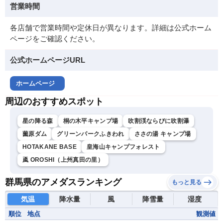
営業時間
各店舗で営業時間や定休日が異なります。詳細は公式ホーム
ページをご確認ください。
公式ホームページURL
ホームページ
周辺のおすすめスポット
星の降る森
桐の木平キャンプ場
吹割渓ならびに吹割瀑
薗原ダム
グリーンパークふきわれ
ささの湯 キャンプ場
HOTAKANE BASE
皇海山キャンプフォレスト
颪 OROSHI（上州真田の里）
群馬県のアメダスランキング
もっと見る
気温
降水量
風
降雪量
湿度
順位
地点
観測値