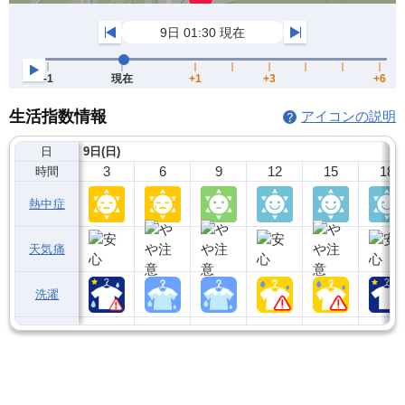
生活指数情報
アイコンの説明
日
9日(日)
3
6
9
12
15
18
時間
熱中症
天気痛
洗濯