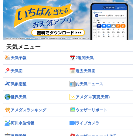
天気メニュー
天気予報
2週間天気
天気図
過去天気図
気象衛星
お天気ニュース
世界天気
アメダス(実況天気)
アメダスランキング
ウェザーリポート
河川水位情報
ライブカメラ