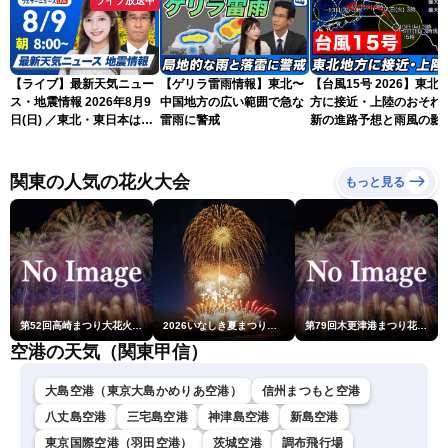
ライブ放送中
【ライブ】最新天気ニュー
【ゲリラ雷雨情報】東北〜
【台風15号 2026】東北
ス・地震情報 2026年8月9
中国地方の広い範囲で急な
方に接近・上陸のおそれ 
日(日) ／東北・東日本は急
雷雨に警戒
新の進路予想と雨風の影
な雷雨に注意 沖縄は暴風
（9日6時更新）
雨に警戒続く〈ウェザーニ
ュースLiVEサンシャイン・
関東の人気の花火大会
もっと見る
岡本結子リサ／山口剛央〉
第52回高崎まつり大花火大会
2026いなしき夏まつり花火大会
第79回木更津港まつり花火大会
空港の天気（関東甲信）
大島空港（東京大島かめりあ空港）
信州まつもと空港
八丈島空港
三宅島空港
神津島空港
新島空港
東京国際空港（羽田空港）
茨城空港
調布飛行場